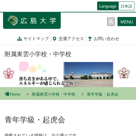
メ
Language
日本語
イ
ン
MENU
コ
ン
テ
サイトマップ
交通
アクセス
お問
い
合
わ
せ
ン
ツ
附属東雲小学校・中学校
に
移
動
Home
附属東雲小学校・中学校
青年学級・起虎会
青年学級・起虎会
掲載されている情報は，次の通りです。