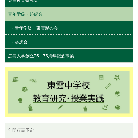
東雲教育研究会
青年学級・起虎会
青年学級・東雲親の会
起虎会
広島大学創立75＋75周年記念事業
年間行事予定