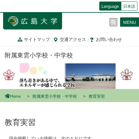
メ
Language
日本語
イ
ン
MENU
コ
ン
テ
サイトマップ
交通
アクセス
お問
い
合
わ
せ
ン
ツ
附属東雲小学校・中学校
に
移
動
Home
附属東雲小学校・中学校
教育実習
教育実習
現在掲載している情報は，次のとおりです。