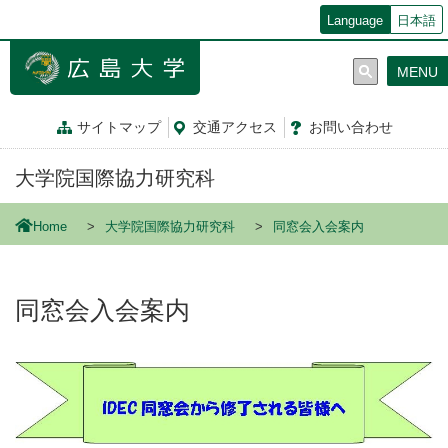
メ
Language
日本語
イ
ン
MENU
コ
ン
テ
サイトマップ
交通
アクセス
お問
い
合
わ
せ
ン
ツ
大学院国際協力研究科
に
移
動
Home
大学院国際協力研究科
同窓会入会案内
同窓会入会案内