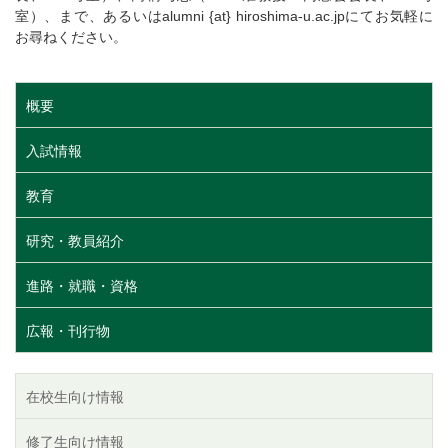
室）、まで、あるいはalumni {at} hiroshima-u.ac.jpにてお気軽に
お尋ねください。
概要
入試情報
教育
研究・教員紹介
進路・就職・資格
広報・刊行物
在校生向け情報
修了生向け情報