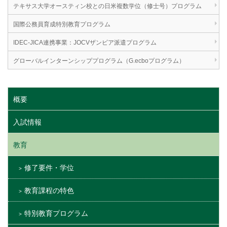
テキサス大学オースティン校との日米複数学位（修士号）プログラム
国際公務員育成特別教育プログラム
IDEC-JICA連携事業：JOCVザンビア派遣プログラム
グローバルインターンシッププログラム（G.ecboプログラム）
概要
入試情報
教育
修了要件・学位
教育課程の特色
特別教育プログラム