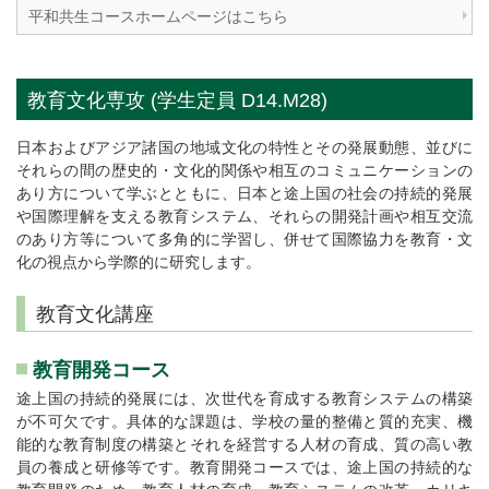
平和共生コースホームページはこちら
教育文化専攻 (学生定員 D14.M28)
日本およびアジア諸国の地域文化の特性とその発展動態、並びに
それらの間の歴史的・文化的関係や相互のコミュニケーションの
あり方について学ぶとともに、日本と途上国の社会の持続的発展
や国際理解を支える教育システム、それらの開発計画や相互交流
のあり方等について多角的に学習し、併せて国際協力を教育・文
化の視点から学際的に研究します。
教育文化講座
教育開発コース
途上国の持続的発展には、次世代を育成する教育システムの構築
が不可欠です。具体的な課題は、学校の量的整備と質的充実、機
能的な教育制度の構築とそれを経営する人材の育成、質の高い教
員の養成と研修等です。教育開発コースでは、途上国の持続的な