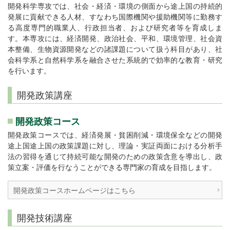
開発科学専攻では、社会・経済・環境の側面から途上国の持続的
発展に貢献できる人材、すなわち国際機関や援助機関等に勤務す
る高度専門的職業人、行政担当者、および研究者等を育成しま
す。本専攻には、経済開発、政治社会、平和、環境管理、社会資
本整備、生物資源開発などの諸課題について扱う科目があり、社
会科学系と自然科学系を融合させた系統的で効率的な教育・研究
を行います。
開発政策講座
開発政策コース
開発政策コースでは、経済発展・貧困削減・環境保全などの開発
途上国途上国の政策課題に対し、理論・実証両面における分析手
法の習得を通じて持続可能な開発のための政策含意を導出し、政
策立案・評価を行なうことができる専門家の育成を目指します。
開発政策コースホームページはこちら
開発技術講座