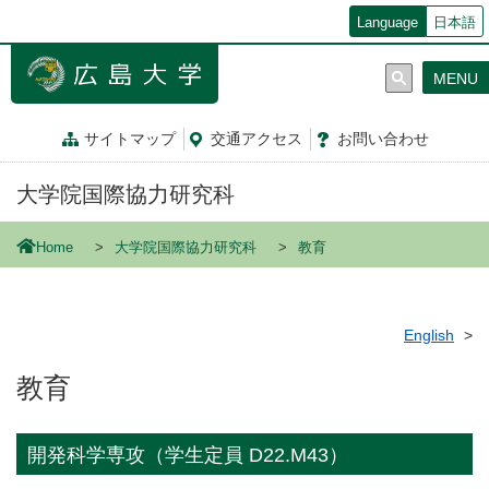
メ
Language
日本語
イ
ン
MENU
コ
ン
テ
サイトマップ
交通
アクセス
お問
い
合
わ
せ
ン
ツ
大学院国際協力研究科
に
移
動
Home
大学院国際協力研究科
教育
English
教育
開発科学専攻（学生定員 D22.M43）