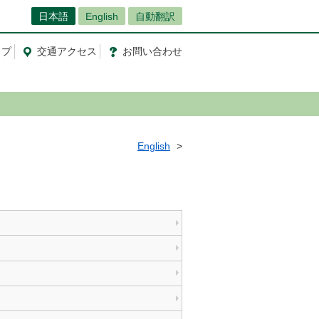
日本語
English
自動翻訳
ップ
交通
アクセス
お問
い
合
わ
せ
English