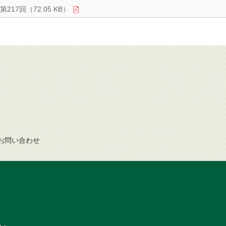
第217回（72.05 KB）
お問
い
合
わ
せ