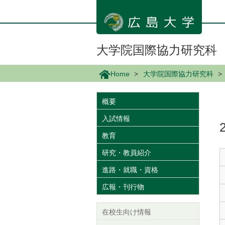
メ
イ
ン
コ
ン
大学院国際協力研究科
テ
ン
Home
大学院国際協力研究科
ツ
に
移
概要
動
入試情報
教育
研究・教員紹介
進路・就職・資格
広報・刊行物
在校生向け情報