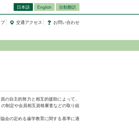
日本語
English
自動翻訳
ップ
交通
アクセス
お問
い
合
わ
せ
会員の自主的努力と相互的援助によって、
」の制定や会員相互資格審査などの取り組
同協会の定める歯学教育に関する基準に適