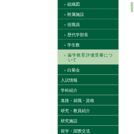
組織図
附属施設
役職員
歴代学部長
学生数
歯学教育評価受審につ
いて
白菊会
入試情報
学科紹介
進路・就職・資格
研究・教員紹介
研究施設
留学・国際交流