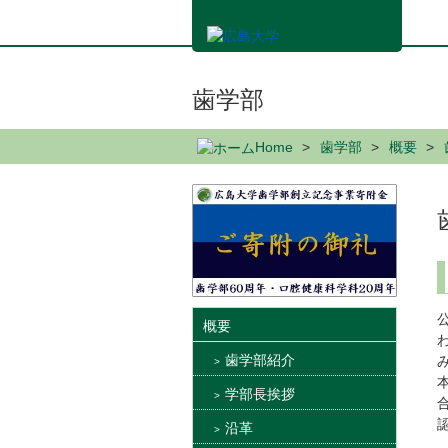
メ
イ
ン
コ
ン
歯学部
テ
ン
Home
歯学部
概要
ツ
に
移
動
概要
歯学部紹介
学部長挨拶
沿革