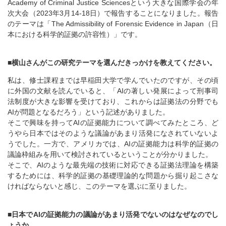
Academy of Criminal Justice Sciencesという大きな国際学会の年
次大会（2023年3月14-18日）で報告することになりました。報告
のテーマは「The Admissibility of Forensic Evidence in Japan（日
本における科学的証拠の許容性）」です。
■横山さんがこの研究テーマを選んだきっかけを教えてください。
私は、修士課程までは早稲田大学で学んでいたのですが、その頃
に外国の文献を読んでいると、「AIの著しい発展によって刑事司
法制度が大きな影響を受けており、これからは証拠法の分野でも
AIが問題となるだろう」という記述がありました。
そこで興味を持ってAIの証拠能力について調べてみたところ、ど
うやら日本ではそのような議論があまり活発になされていないよ
うでした。一方で、アメリカでは、AIの証拠能力は科学的証拠の
議論枠組みを用いて検討されているということが分かりました。
そこで、AIのような最先端の技術に対応できる証拠法理論を構築
するためには、科学的証拠の基礎理論的な問題から掘り起こさな
ければならないと感じ、このテーマを選ぶに至りました。
■日本でAIの証拠能力の議論があまり活発でないのはなぜなのでし
ょうか。