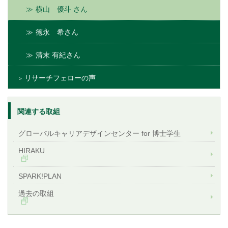
横山 優斗 さん
徳永 希さん
清末 有紀さん
リサーチフェローの声
関連する取組
グローバルキャリアデザインセンター for 博士学生
HIRAKU
SPARK!PLAN
過去の取組