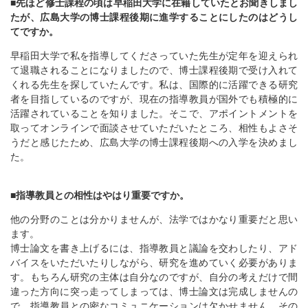
■先ほど修士課程の頃は早稲田大学に在籍していたとお聞きしまし
たが、広島大学の博士課程後期に進学することにしたのはどうし
てですか。
早稲田大学で私を指導してくださっていた先生が定年を迎えられ
て退職されることになりましたので、博士課程後期で受け入れて
くれる先生を探していたんです。私は、国際的に活躍できる研究
者を目指しているのですが、現在の指導教員が国外でも積極的に
活躍されていることを知りました。そこで、アポイントメントを
取ってオンラインで面談させていただいたところ、相性もよさそ
うだと感じたため、広島大学の博士課程後期への入学を決めまし
た。
■指導教員との相性はやはり重要ですか。
他の分野のことは分かりませんが、法学ではかなり重要だと思い
ます。
博士論文を書き上げるには、指導教員と議論を交わしたり、アド
バイスをいただいたりしながら、研究を進めていく必要がありま
す。もちろん研究の主体は自分なのですが、自分の考えだけで間
違った方向に突っ走ってしまっては、博士論文は完成しませんの
で、指導教員との密なコミュニケーションは欠かせません。その