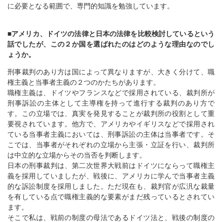
に必要となる範囲で、専門的知識を勉強しています。
■アメリカ、ドイツの法律と日本の法律を比較検討しているという
話でしたが、この２か国を選ばれたのはどのような理由なのでし
ょうか。
刑事裁判のあり方は国によって異なりますが、大きく分けて、職
権主義と当事者主義の２つのかたちがあります。
職権主義は、ドイツやフランスなどで採用されている、裁判所が
刑事訴訟の主体として主導権を持って進行する裁判のあり方で
す。この立場では、真実を発見することが裁判所の役割として重
要視されています。他方で、アメリカやイギリスなどで採用され
ている当事者主義においては、刑事訴訟の主体は当事者です。そ
こでは、当事者がそれぞれの立場から主張・立証を行い、裁判所
は中立的な立場からその当否を判断します。
日本の刑事裁判は、第二次世界大戦前はドイツにならって職権主
義を採用していましたが、戦後に、アメリカに学んで当事者主義
的な訴訟制度を採用しました。ただ現在も、裁判官が広汎な裁量
を有している点で職権主義的な要素がまだ残っているとされてい
ます。
そこで私は、戦前の制度の母法であるドイツ法と、戦後の制度の