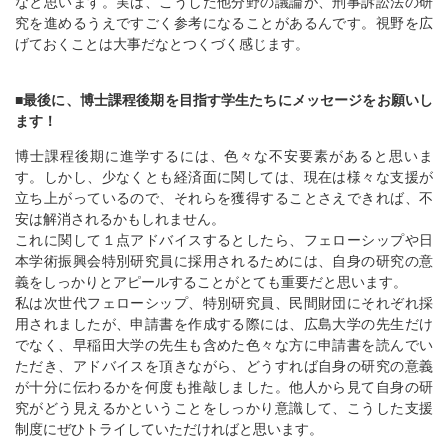
なと思います。実は、こうした他分野の議論が、刑事訴訟法の研
究を進めるうえですごく参考になることがあるんです。視野を広
げておくことは大事だなとつくづく感じます。
■最後に、博士課程後期を目指す学生たちにメッセージをお願いし
ます！
博士課程後期に進学するには、色々な不安要素があると思いま
す。しかし、少なくとも経済面に関しては、現在は様々な支援が
立ち上がっているので、それらを獲得することさえできれば、不
安は解消されるかもしれません。
これに関して１点アドバイスするとしたら、フェローシップや日
本学術振興会特別研究員に採用されるためには、自身の研究の意
義をしっかりとアピールすることがとても重要だと思います。
私は次世代フェローシップ、特別研究員、民間財団にそれぞれ採
用されましたが、申請書を作成する際には、広島大学の先生だけ
でなく、早稲田大学の先生も含めた色々な方に申請書を読んでい
ただき、アドバイスを頂きながら、どうすれば自身の研究の意義
が十分に伝わるかを何度も推敲しました。他人から見て自身の研
究がどう見えるかということをしっかり意識して、こうした支援
制度にぜひトライしていただければと思います。