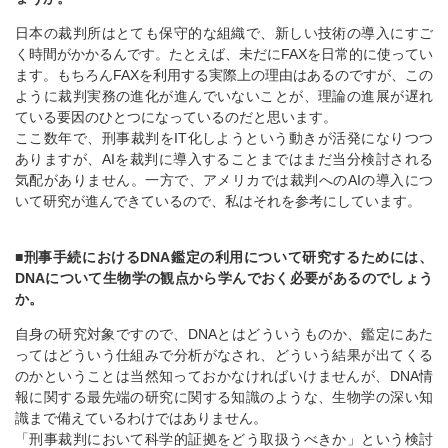
日本の裁判所はとても保守的な組織で、新しい技術の導入にすご
く時間がかかるんです。たとえば、未だにFAXを日常的に使ってい
ます。もちろんFAXを利用する実際上の理由はあるのですが、この
ように裁判実務の進化が進んでいないことが、理論の進展が遅れ
ている要因のひとつになっているのだと思います。
ここ数年で、刑事裁判をIT化しようという動きが活発になりつつ
ありますが、AIを裁判に導入することまではまだ当分検討される
気配がありません。一方で、アメリカでは裁判へのAIの導入につ
いて研究が進んできているので、私はそれを参考にしています。
■刑事手続におけるDNA鑑定の利用について研究するためには、
DNAについて生物学の観点から学んでおく必要があるのでしょう
か。
自身の研究対象ですので、DNAとはどういうものか、鑑定にあた
ってはどういう仕組みで分析がなされ、どういう結果が出てくる
のかということは当然知っておかなければいけませんが、DNA情
報に関する最先端の研究に関する知識のような、生物学の深い知
識まで備えているわけではありません。
「刑事裁判において科学的証拠をどう取扱うべきか」という検討