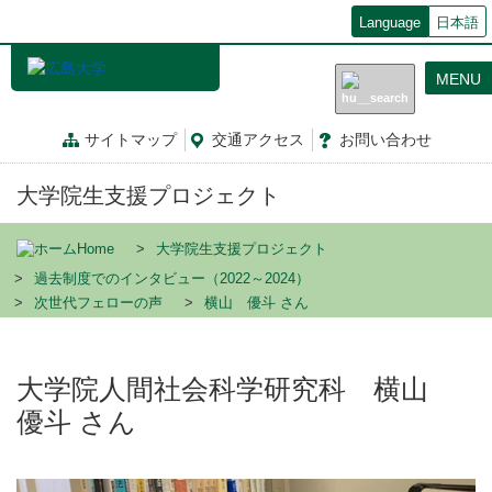
メ
Language
日本語
イ
ン
MENU
コ
ン
テ
サイトマップ
交通
アクセス
お問
い
合
わ
せ
ン
ツ
大学院生支援プロジェクト
に
移
動
Home
大学院生支援プロジェクト
過去制度でのインタビュー（2022～2024）
次世代フェローの声
横山 優斗 さん
大学院人間社会科学研究科 横山
優斗 さん