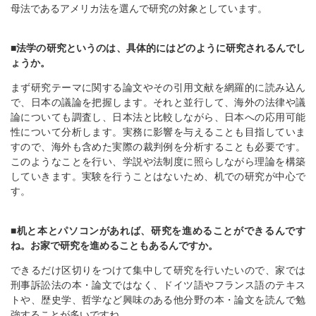
母法であるアメリカ法を選んで研究の対象としています。
■法学の研究というのは、具体的にはどのように研究されるんでし
ょうか。
まず研究テーマに関する論文やその引用文献を網羅的に読み込ん
で、日本の議論を把握します。それと並行して、海外の法律や議
論についても調査し、日本法と比較しながら、日本への応用可能
性について分析します。実務に影響を与えることも目指していま
すので、海外も含めた実際の裁判例を分析することも必要です。
このようなことを行い、学説や法制度に照らしながら理論を構築
していきます。実験を行うことはないため、机での研究が中心で
す。
■机と本とパソコンがあれば、研究を進めることができるんです
ね。お家で研究を進めることもあるんですか。
できるだけ区切りをつけて集中して研究を行いたいので、家では
刑事訴訟法の本・論文ではなく、ドイツ語やフランス語のテキス
トや、歴史学、哲学など興味のある他分野の本・論文を読んで勉
強することが多いですね。