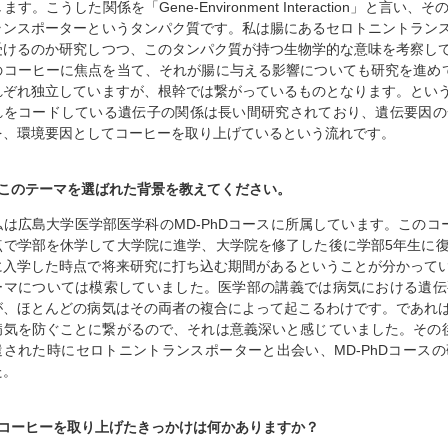
します。こうした関係を「Gene-Environment Interaction」
ランスポーターというタンパク質です。私は腸にあるセロトニントラン
受けるのか研究しつつ、このタンパク質が持つ生物学的な意味を考察し
のコーヒーに焦点を当て、それが腸に与える影響についても研究を進め
れぞれ独立していますが、根幹では繋がっているものとなります。とい
れをコードしている遺伝子の関係は長い間研究されており、遺伝要因の
を、環境要因としてコーヒーを取り上げているという流れです。
■このテーマを選ばれた背景を教えてください。
私は広島大学医学部医学科のMD-PhDコースに所属しています。このコ
点で学部を休学して大学院に進学、大学院を修了した後に学部5年生に
に入学した時点で将来研究に打ち込む期間があるということが分かって
ーマについては模索していました。医学部の講義では病気における遺伝
が、ほとんどの病気はその両者の複合によって起こるわけです。であれ
病気を防ぐことに繋がるので、それは意義深いと感じていました。その
遣された時にセロトニントランスポーターと出会い、MD-PhDコース
た。
■コーヒーを取り上げたきっかけは何かありますか？