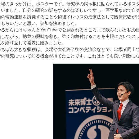
出場のきっかけは、ポスターです。研究棟の掲示板に貼られているポス
ていました。自分の研究の話をするのは楽しいですし、医学系なので自
腸の蠕動運動を誘発することや術後イレウスの治療法として臨床試験が
てもらいたいと思い、参加を決めました。
やるからにはちゃんとYouTubeで公開されるところまで残らないと私
識しながら、聴衆の興味を惹き、強く印象付けることを主眼においてス
正を繰り返して発表に臨みました。
いちばん大きな収穫は、会場や大会終了後の交流会などで、出場者同士
野の研究について知る機会が持てたことです。これはとても良い刺激に