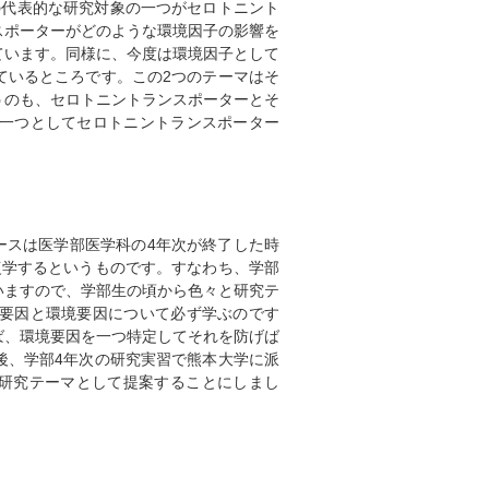
と言い、その代表的な研究対象の一つがセロトニント
スポーターがどのような環境因子の影響を
ています。同様に、今度は環境因子として
ているところです。この2つのテーマはそ
うのも、セロトニントランスポーターとそ
一つとしてセロトニントランスポーター
ースは医学部医学科の4年次が終了した時
復学するというものです。すなわち、学部
いますので、学部生の頃から色々と研究テ
要因と環境要因について必ず学ぶのです
ば、環境要因を一つ特定してそれを防げば
後、学部4年次の研究実習で熊本大学に派
の研究テーマとして提案することにしまし