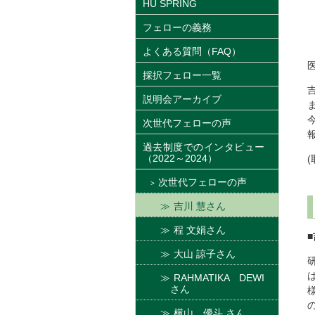
HU SPRING
フェローの義務
よくある質問（FAQ）
採択フェロー一覧
説明会アーカイブ
次世代フェローの声
過去制度でのインタビュー
（2022～2024）
(
次世代フェローの声
吉川 慧さん
程 文娟さん
大山 諒子さん
RAHMATIKA DEWI
さん
横山 優斗 さん