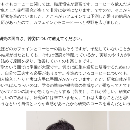
そもそもコーヒーに関しては、臨床報告が豊富です。コーヒーを飲んだ
対象とした先行研究が多くて非常に参考になります。ですので、そこか
て研究を進めていました。ところがカフェインでは予測した通りの結果
反応があったので、カフェインからコーヒーへと視野を広げました。
■研究の面白さ、苦労について教えてください。
先ほどのカフェインとコーヒーの話もそうですが、予想していないこと
い結果が出たとしても、それは仮説が間違っているか、実験のやり方が
き詰めて原因を探り、改善していくのも楽しさです。
苦労という面では準備が大変です。例えば細胞を適切に培養するための
て、自分で工夫する必要があります。今進めているコーヒーについても
個人輸入したりと実は入手に手間がかかっています。ただ、研究自体が
でいちばんつらいのは、学会の準備や報告書の作成などが重なってとて
ぜかパソコンの調子が悪くなったりする（苦笑）、これが苦しい。研究
苦しいのであれば、研究室には来ていません。これは大事なことだと思
ろうなという自信というか直感があったから研究のコースを選んだとい