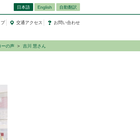
日本語
English
自動翻訳
ップ
交通
アクセス
お問
い
合
わ
せ
ローの声
吉川 慧さん