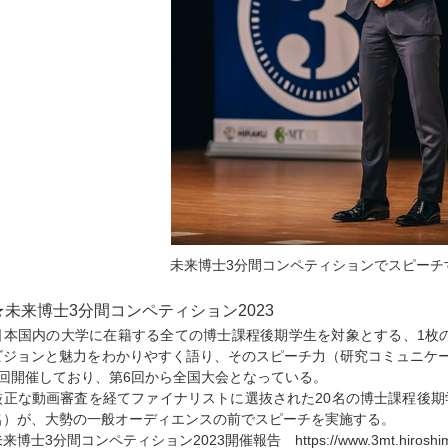
未来博士3分間コンペティションでスピーチ
★未来博士3分間コンペティション2023
日本国内の大学に在籍する全ての博士課程後期学生を対象とする、1枚
ビジョンと魅力をわかりやすく語り、そのスピーチ力（研究コミュニケ
9回開催しており、第6回から全国大会となっている。
厳正な動画審査を経てファイナリストに選抜された20名の博士課程後期学
名）が、大勢の一般オーディエンスの前でスピーチを実施する。
来博士3分間コンペティション2023開催報告 https://www.3mt.hiroshima-u