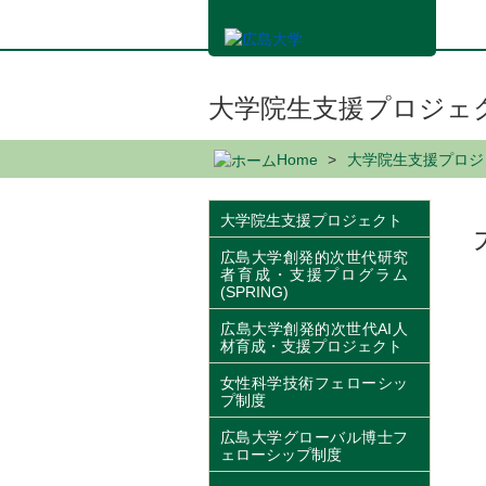
メ
イ
ン
コ
ン
大学院生支援プロジェ
テ
ン
Home
大学院生支援プロジ
ツ
に
移
大学院生支援プロジェクト
動
広島大学創発的次世代研究
者育成・支援プログラム
(SPRING)
広島大学創発的次世代AI人
材育成・支援プロジェクト
女性科学技術フェローシッ
プ制度
広島大学グローバル博士フ
ェローシップ制度