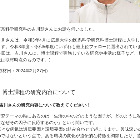
医系科学研究科の吉川慧さんにお話を伺いました。
吉川さんは、令和3年4月に広島大学の医系科学研究科博士課程に入学
ます。令和3年度～令和5年度にいずれも最上位フェローに選出されてい
今回は、吉川さんに、博士課程で実施している研究や生活の様子など、
報は取材時点のものです。)
取材日：2024年2月27日)
博士課程の研究内容について
■吉川さんの研究内容について教えてください！
研究テーマの軸にあるのは「生活の中のどのような因子が、どのように
はなぜその因子に反応するのか」という問いです。
様々な病気は遺伝要因と環境要因の組み合わせで起こります。興味深い
のではないという点で、ある環境の変化が遺伝的な特徴を調節したり、