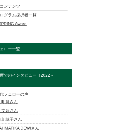
コンテンツ
ログラム採択者一覧
SPRING Award
ェロー一覧
度でのインタビュー（2022～
）
代フェローの声
川 慧さん
 文娟さん
山 諒子さん
AHMATIKA DEWIさん