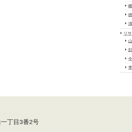
横
清
リサ
山
彭
今
李
ト
山一丁目3番2号