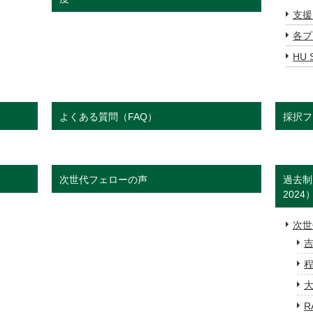
支援
各プ
HU 
よくある質問（FAQ）
採択フ
次世代フェローの声
過去制
2024
次世
吉
程
大
R