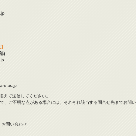
.jp
先】
部)
.jp
a-u.ac.jp
置き換えて送信してください。
で、ご不明な点がある場合には、それぞれ該当する問合せ先までお問い
お問
い
合
わ
せ