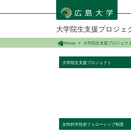
メ
イ
ン
コ
ン
大学院生支援プロジェ
テ
ン
Home
大学院生支援プロジェク
ツ
に
移
大学院生支援プロジェクト
動
女性科学技術フェローシップ制度