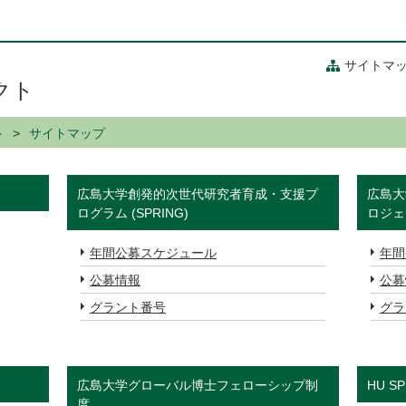
サイトマ
クト
ト
サイトマップ
広島大学創発的次世代研究者育成・支援プ
広島大
ログラム (SPRING)
ロジェ
年間公募スケジュール
年間
公募情報
公募
グラント番号
グラ
広島大学グローバル博士フェローシップ制
HU SP
度