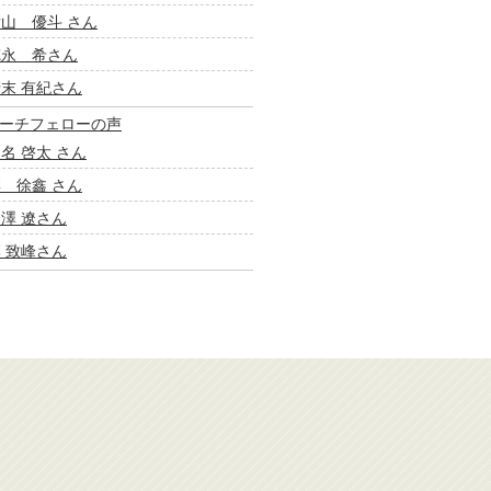
山 優斗 さん
徳永 希さん
末 有紀さん
ーチフェローの声
名 啓太 さん
 徐鑫 さん
澤 遼さん
 致峰さん