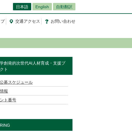
日本語
English
自動翻訳
ップ
交通
アクセス
お問
い
合
わ
せ
学創発的次世代AI人材育成・支援プ
クト
公募スケジュール
情報
ント番号
RING