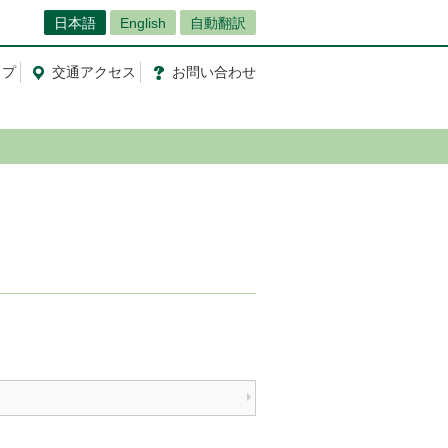
日本語
English
自動翻訳
ップ
交通
アクセス
お問
い
合
わ
せ