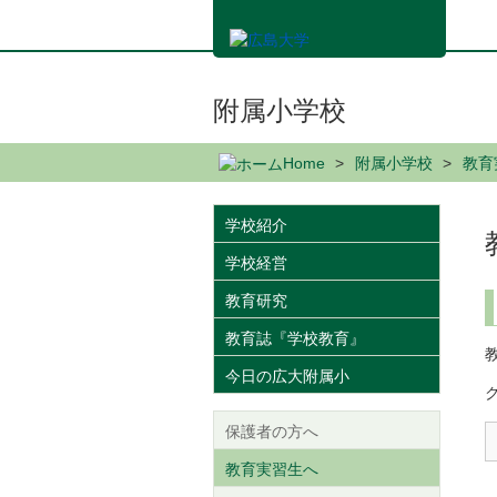
メ
イ
ン
コ
ン
附属小学校
テ
ン
Home
附属小学校
教育
ツ
に
移
学校紹介
動
学校経営
教育研究
教育誌『学校教育』
今日の広大附属小
保護者の方へ
教育実習生へ