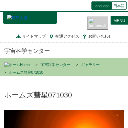
メ
Language
日本語
イ
ン
MENU
コ
ン
テ
サイトマップ
交通
アクセス
お問
い
合
わ
せ
ン
ツ
宇宙科学センター
に
移
動
Home
宇宙科学センター
ギャラリー
ホームズ彗星071030
ホームズ彗星071030