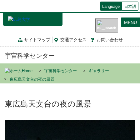
メ
Language
日本語
イ
ン
MENU
コ
ン
テ
サイトマップ
交通
アクセス
お問
い
合
わ
せ
ン
ツ
宇宙科学センター
に
移
動
Home
宇宙科学センター
ギャラリー
東広島天文台の夜の風景
東広島天文台の夜の風景