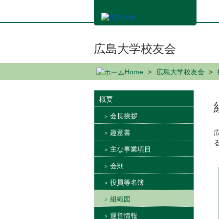
メ
イ
ン
コ
ン
広島大学校友会
テ
ン
Home
広島大学校友会
ツ
に
移
概要
動
会長挨拶
趣意書
主な事業項目
会則
役員等名簿
組織図
運営情報