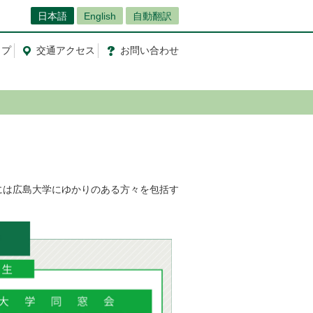
日本語
English
自動翻訳
ップ
交通
アクセス
お問
い
合
わ
せ
には広島大学にゆかりのある方々を包括す