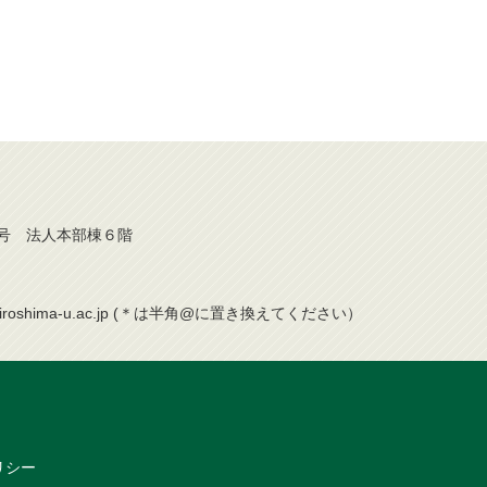
番２号 法人本部棟６階
hiroshima-u.ac.jp (＊は半角@に置き換えてください）
リシー