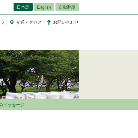
日本語
English
自動翻訳
ップ
交通
アクセス
お問
い
合
わ
せ
のメッセージ