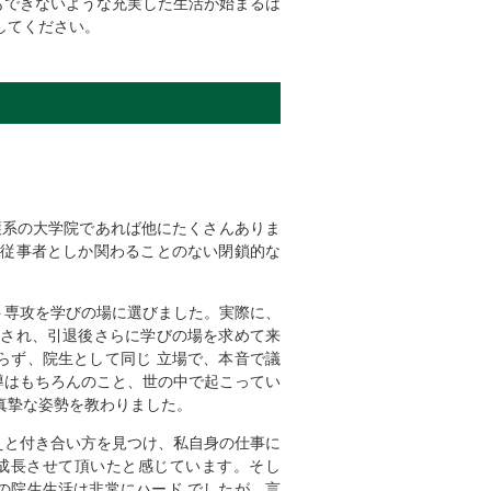
もできないような充実した生活が始まるは
してください。
護系の大学院であれば他にたくさんありま
療従事者としか関わることのない閉鎖的な
。
ト専攻を学びの場に選びました。実際に、
験され、引退後さらに学びの場を求めて来
らず、院生として同じ 立場で、本音で議
導はもちろんのこと、世の中で起こってい
真摯な姿勢を教わりました。
えと付き合い方を見つけ、私自身の仕事に
成長させて頂いたと感じています。そし
の院生生活は非常にハード でしたが、言