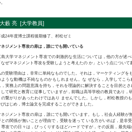
い。
大藪 亮 [大学教員]
平成24年度博士課程後期修了、村松ゼミ
マネジメント専攻の扉は，誰にでも開いている
広島大学マネジメント専攻での刺激的な生活については，他の方が述べ
「なぜマネジメント専攻を受験しようと考えたの か」という点について
私の受験理由は，非常に単純なものでした。それは，マーケティングを
のような動機は不純なものかもしれません。な ぜなら，入学してこら
れ，実務上の問題意識を持ち，それを理論的に解決することを目的とさ
として研究と教育に従事していますが，前職は高等学校の教員であり，
との繋がりがあったわけではあり ませんでした。しかし，村松教授の
学びはじめ，博士論文を完成することができました。
マネジメント専攻の扉は，誰にでも開いています。もし，社会人経験が
野との関係が無いことが理由で，受験を迷って いる方がいれば，是非
ト専攻での日々は，びっくりするほどハードですが，その反面，最先端