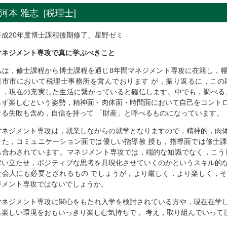
河本 雅志 [税理士]
平成20年度博士課程後期修了、星野ゼミ
マネジメント専攻で真に学ぶべきこと
私は，修士課程から博士課程を通じ8年間マネジメント専攻に在籍し，
日市市において税理士事務所を営んでおります が，振り返るに，この
り，現在の充実した生活に繋がっていると確信します。中でも，調べる
らず楽しむという姿勢，精神面・肉体面・時間面において自己をコント
ける失敗も含め，自信を持って 「財産」と呼べるものになっています。
マネジメント専攻は，就業しながらの就学となりますので，精神的，肉
また，コミュニケーション面では優しい指導教 授も，指導面では修士
ち合わされています。マネジメント専攻では，端的な知識でなく，こう
奮い立たせ，ポジティブな思考を具現化させていくのかというスキル的
社会人にも必要とされるもの でしょうが，より厳しく，より楽しく，
ジメント専攻ではないでしょうか。
マネジメント専攻に関心をもたれ入学を検討されている方や，現在在学
も楽しい環境をおもいっきり楽しむ気持ちで， 考え，取り組んでいって