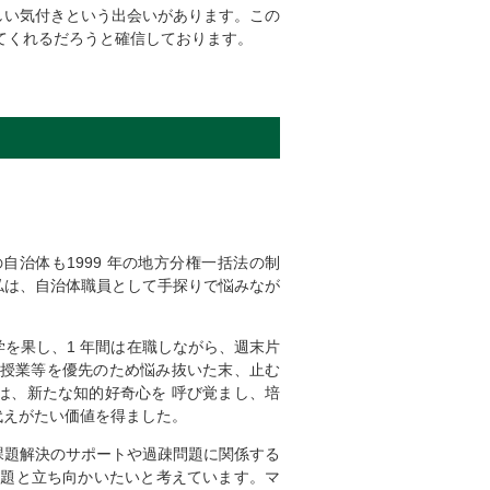
しい気付きという出会いがあります。この
てくれるだろうと確信しております。
治体も1999 年の地方分権一括法の制
私は、自治体職員として手探りで悩みなが
を果し、1 年間は在職しながら、週末片
筆、授業等を優先のため悩み抜いた末、止む
は、新たな知的好奇心を 呼び覚まし、培
代えがたい価値を得ました。
課題解決のサポートや過疎問題に関係する
問題と立ち向かいたいと考えています。マ