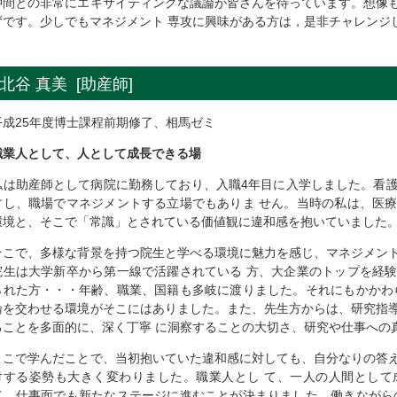
仲間との非常にエキサイティングな議論が皆さんを待っています。想像
ずです。少しでもマネジメント 専攻に興味がある方は，是非チャレンジ
北谷 真美 [助産師]
平成25年度博士課程前期修了、相馬ゼミ
職業人として、人として成長できる場
私は助産師として病院に勤務しており、入職4年目に入学しました。看
すし、職場でマネジメントする立場でもありま せん。当時の私は、医
環境と、そこで「常識」とされている価値観に違和感を抱いていました
そこで、多様な背景を持つ院生と学べる環境に魅力を感じ、マネジメン
院生は大学新卒から第一線で活躍されている 方、大企業のトップを経
られた方・・・年齢、職業、国籍も多岐に渡りました。それにもかかわ
論を交わせる環境がそこにはありました。また、先生方からは、研究指
ることを多面的に、深く丁寧 に洞察することの大切さ、研究や仕事への
ここで学んだことで、当初抱いていた違和感に対しても、自分なりの答
対する姿勢も大きく変わりました。職業人とし て、一人の人間として
て、仕事面でも新たなステージに進むことが決まりました。働きながら