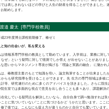
葉では表しきれないほどの学びと人生の財産を得ることができました。
をお勧めします。
渡邉 慶太 [専門学校教員]
平成23年度博士課程前期修了、椿ゼミ
人と知の出会いが、私を変える
私は情報系専門学校の教員として勤めています。入学前は、業務に対して
「なぜ」という疑問に対して憶測でしか答え が出せないことがありま
んな思いからマネジメント専攻が掲げる「理論と実践の融合」 に魅かれ
私は、椿教授主査のもとで知識を培い、論文執筆することが出来ました
生からも研究指導を受けることができます。先 生方の専門領域は多岐に
統計等、研究遂行のために多くのアドバイスを頂きました。さらに院生
や院生室では多面的な視点で意見を出し合うことも多々あり、課題解決
顕在化している疑問点を解決したいなら、自分自身で調べ勉強すれば良
いことに気づいていない”ことに気づけるかど うかだと思います。ここ
と修了後では、こんなにも捉え方が違うものかと自分でも驚いています