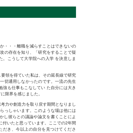
のか・・・離職を減らすことはできないの
専攻の存在を知り、「研究をすることで疑
た。こうして大学院への入学 を決意しま
し要領を得ていた私は、その延長線で研究
は一切通用しなかったのです。一流の先生
勉強も仕事もこなしてい た自分には大き
方に限界を感じました。
思考力や創造力を取り戻す期間となりまし
 らっしゃいます。このような場は他には
かし彼らとの議論や論文を書くことによ
に付いたと思っています。ここでの2年間
ただき、今以上の自分を見つけてくださ