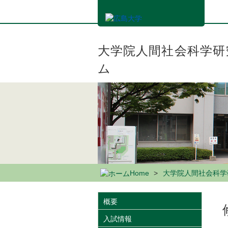
メ
イ
ン
コ
ン
大学院人間社会科学研
テ
ム
ン
ツ
に
移
動
Home
大学院人間社会科学
概要
入試情報