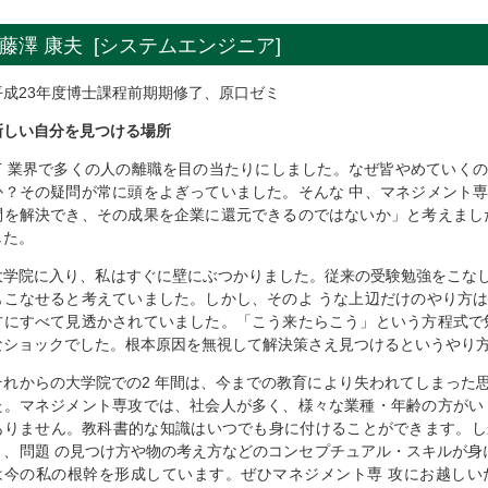
藤澤 康夫 [システムエンジニア]
平成23年度博士課程前期期修了、原口ゼミ
新しい自分を見つける場所
IT 業界で多くの人の離職を目の当たりにしました。なぜ皆やめていく
か？その疑問が常に頭をよぎっていました。そんな 中、マネジメント
問を解決でき、その成果を企業に還元できるのではないか」と考えまし
した。
大学院に入り、私はすぐに壁にぶつかりました。従来の受験勉強をこな
もこなせると考えていました。しかし、そのよ うな上辺だけのやり方
方にすべて見透かされていました。「こう来たらこう」という方程式で
なショックでした。根本原因を無視して解決策さえ見つけるというやり
それからの大学院での2 年間は、今までの教育により失われてしまった
た。マネジメント専攻では、社会人が多く、様々な業種・年齢の方がい
ありません。教科書的な知識はいつでも身に付けることができます。し
り、問題 の見つけ方や物の考え方などのコンセプチュアル・スキルが身
は今の私の根幹を形成しています。ぜひマネジメント専 攻にお越しい