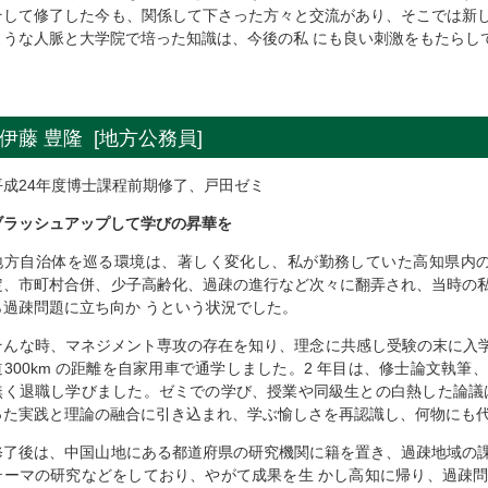
そして修了した今も、関係して下さった方々と交流があり、そこでは新
ような人脈と大学院で培った知識は、今後の私 にも良い刺激をもたらし
伊藤 豊隆 [地方公務員]
平成24年度博士課程前期修了、戸田ゼミ
ブラッシュアップして学びの昇華を
地方自治体を巡る環境は、著しく変化し、私が勤務していた高知県内の自
定、市町村合併、少子高齢化、過疎の進行など次々に翻弄され、当時の
ら過疎問題に立ち向か うという状況でした。
そんな時、マネジメント専攻の存在を知り、理念に共感し受験の末に入学
道300km の距離を自家用車で通学しました。2 年目は、修士論文執
無く退職し学びました。ゼミでの学び、授業や同級生との白熱した論議
った実践と理論の融合に引き込まれ、学ぶ愉しさを再認識し、何物にも
修了後は、中国山地にある都道府県の研究機関に籍を置き、過疎地域の
テーマの研究などをしており、やがて成果を生 かし高知に帰り、過疎