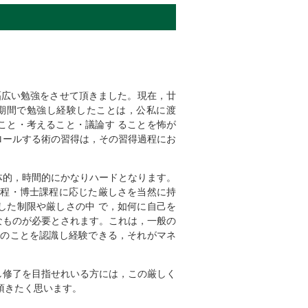
幅広い勉強をさせて頂きました。現在，廿
期間で勉強し経験したことは，公私に渡
こと・考えること・議論す ることを怖が
ロールする術の習得は，その習得過程にお
体的，時間的にかなりハードとなります。
課程・博士課程に応じた厳しさを当然に持
した制限や厳しさの中 で，如何に自己を
なものが必要とされます。これは，一般の
そのことを認識し経験できる，それがマネ
し修了を目指せれいる方には，この厳しく
頂きたく思います。