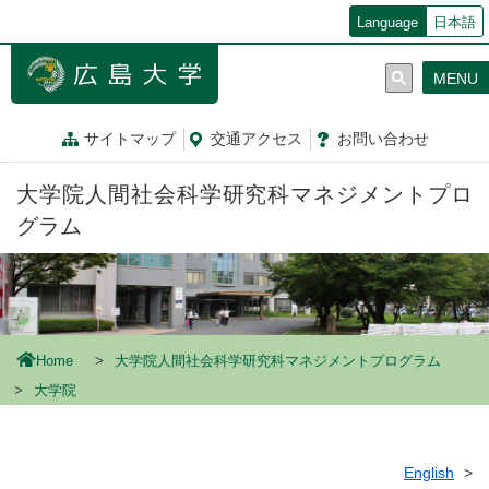
メ
Language
日本語
イ
ン
MENU
コ
ン
テ
サイトマップ
交通
アクセス
お問
い
合
わ
せ
ン
ツ
大学院人間社会科学研究科マネジメントプロ
に
移
グラム
動
Home
大学院人間社会科学研究科マネジメントプログラム
大学院
English