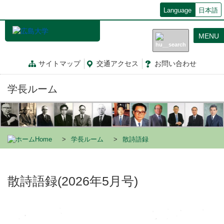
メ
Language
日本語
イ
ン
MENU
コ
ン
テ
サイトマップ
交通
アクセス
お問
い
合
わ
せ
ン
ツ
学長ルーム
に
移
動
Home
学長ルーム
散詩語録
散詩語録(2026年5月号)