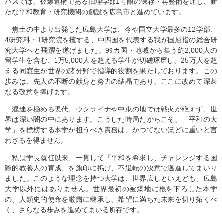
パスでは、被爆遺構である旧理学部1号館の保存・再整備を通じ、新
たな平和教育・研究機関の創設を広島市と進めています。
焦土の中より出発した広島大学は、今や国立大学最多の12学部、
4研究科・1研究院を擁する、中四国を代表する我が国屈指の総合研
究大学へと飛躍を遂げました。99カ国・地域から集う約2,000人の
留学生を含む、1万5,000人を超える学生が切磋琢磨し、25万人を超
える同窓生が世界の諸分野で指導的役割を果たしております。この
歩みは、先人の不断の献身と努力の結晶であり、ここに改めて深甚
なる敬意を捧げます。
混迷を極める現代、ウクライナや中東の地では戦火が絶えず、世
界は深い闇の中にあります。こうした時局だからこそ、「平和の大
学」を標榜する本学が担うべき責務は、かつてないほどに重いと言
わざるを得ません。
私は学長就任以来、一貫して「平和を希求し、チャレンジする国
際的教養人の育成」を旗印に掲げ、不退転の決意で邁進してまいり
ました。このような理念を持つ大学は、世界広しといえども、広島
大学以外にはありません。世界最初の被爆地に根を下ろした本学
の、人類史的使命を厳粛に継承し、希望に満ちた未来を切り拓くべ
く、さらなる歩みを進めてまいる所存です。