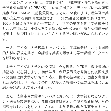
サイエンス ノット棟は、文部科学省「地域中核・特色ある研究大
学強化促進事業（J-PEAKS）」の重点拠点と世界トップレベル研究
拠点「WPI-SKCM²（超物質拠点）」との一体化により、産学官の英
知が交差する共同研究施設であり、知の融合の象徴であります。
100人を超える研究者が一堂に会し、学問の境界を超えて研鑽を積
むこの空間には、多様な科学分野の知を堅く結び、新たな価値を紡
ぎ出す「結び目（knot）」たらんとする強い願いが込められていま
す。
一方、アイダホ大学広島キャンパスは、半導体分野における国際
的人材の育成を掲げ、全課程を英語で履修する学士課程プログラム
を始動させます。
本学とアイダホ大学との交流は、今を遡ること75年、戦後復興の
揺籃期に端を発します。初代学長・森戸辰男氏が発信した復興支援
への請願に同大学がいち早く応え、樹木の苗や種子、図書を寄贈さ
れたあの日より、両大学の絆は被爆瓦の寄贈や学生交流を通じ、連
綿と受け継がれてまいりました。
また、広島市内の霞キャンパスにおいては、大学初となるワクチ
ン・医薬品製造拠点や、放射線影響研究所と合築する新棟が、その
威容を現しつつあります。さらに、本学発祥の地たる東千田キャン