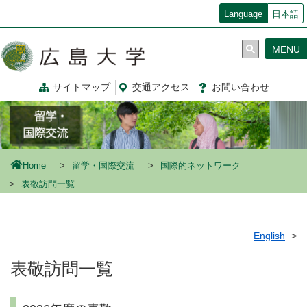
メ
Language
日本語
イ
ン
MENU
コ
ン
テ
サイトマップ
交通
アクセス
お問
い
合
わ
せ
ン
ツ
に
移
動
Home
留学・国際交流
国際的ネットワーク
表敬訪問一覧
English
表敬訪問一覧