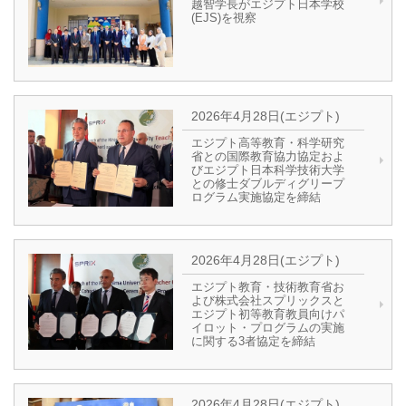
越智学長がエジプト日本学校
(EJS)を視察
2026年4月28日(エジプト)
エジプト高等教育・科学研究
省との国際教育協力協定およ
びエジプト日本科学技術大学
との修士ダブルディグリープ
ログラム実施協定を締結
2026年4月28日(エジプト)
エジプト教育・技術教育省お
よび株式会社スプリックスと
エジプト初等教育教員向けパ
イロット・プログラムの実施
に関する3者協定を締結
2026年4月28日(エジプト)