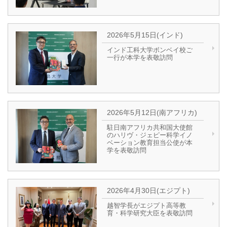
2026年5月15日(インド)
インド工科大学ボンベイ校ご
一行が本学を表敬訪問
2026年5月12日(南アフリカ)
駐日南アフリカ共和国大使館
のハリヴ・ジェピー科学イノ
ベーション教育担当公使が本
学を表敬訪問
2026年4月30日(エジプト)
越智学長がエジプト高等教
育・科学研究大臣を表敬訪問