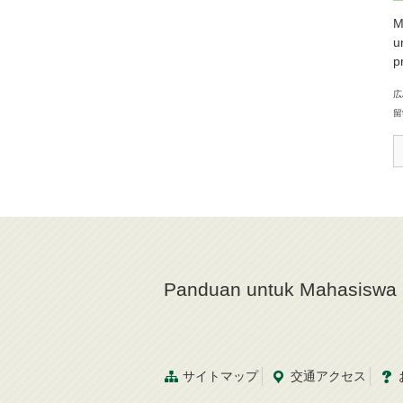
M
u
p
広
留
Panduan untuk Mahasisw
サイトマップ
交通
アクセス