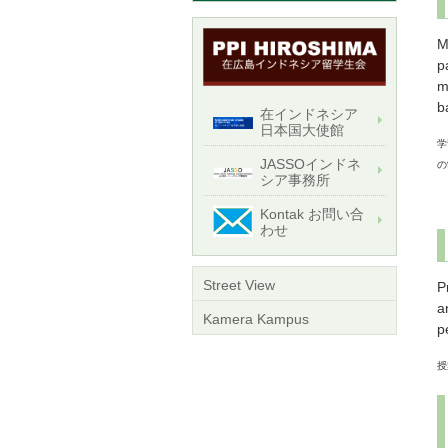
M
p
m
b
在インドネシア
日本国大使館
学
JASSOインドネ
の
シア事務所
Kontak お問い合
わせ
Street View
P
a
Kamera Kampus
p
授