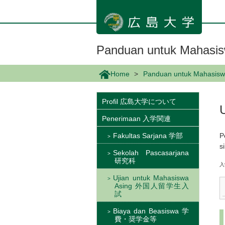
メ
イ
ン
コ
ン
Panduan untuk Ma
テ
ン
Home
Panduan untuk Maha
ツ
に
移
Profil 広島大学について
動
Penerimaan 入学関連
Fakultas Sarjana 学部
P
s
Sekolah Pascasarjana
研究科
入
Ujian untuk Mahasiswa
Asing 外国人留学生入
試
Biaya dan Beasiswa 学
費・奨学金等