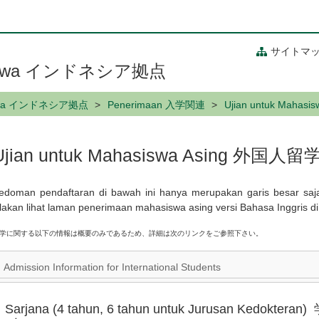
サイトマ
hasiswa インドネシア拠点
siswa インドネシア拠点
Penerimaan 入学関連
Ujian untuk Mah
Ujian untuk Mahasiswa Asing 外国
edoman pendaftaran di bawah ini hanya merupakan garis besar saja.
ilakan lihat laman penerimaan mahasiswa asing versi Bahasa Inggris di
学に関する以下の情報は概要のみであるため、詳細は次のリンクをご参照下さい。
Admission Information for International Students
Sarjana (4 tahun, 6 tahun untuk Jurusan Ke