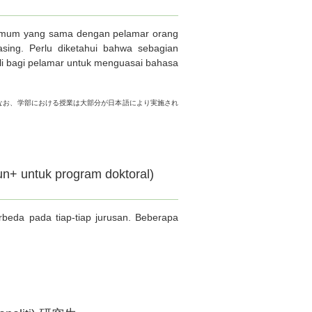
n umum yang sama dengan pelamar orang
sing. Perlu diketahui bahwa sebagian
li bagi pelamar untuk menguasai bahasa
なお、学部における授業は大部分が日本語により実施され
un+ untuk program doktoral)
beda pada tiap-tiap jurusan. Beberapa