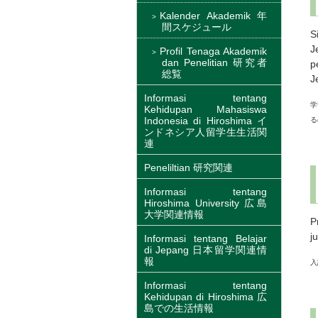
Kalender Akademik 年
間スケジュール
S
J
Profil Tenaga Akademik
dan Penelitian 研究者
p
総覧
J
Informasi tentang
学
Kehidupan Mahasiswa
Indonesia di Hiroshima イ
る
ンドネシア人留学生生活関
連
Peneliltian 研究関連
Informasi tentang
Hiroshima University 広島
大学関連情報
P
j
Informasi tentang Belajar
di Jepang 日本留学関連情
報
入
Informasi tentang
Kehidupan di Hiroshima 広
島での生活情報