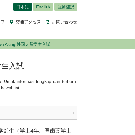
日本語
English
自動翻訳
ップ
交通
アクセス
お問
い
合
わ
せ
asiswa Asing 外国人留学生入試
人留学生入試
 Untuk informasi lengkap dan terbaru,
 bawah ini.
dokteran) 学部生（学士4年、医歯薬学士