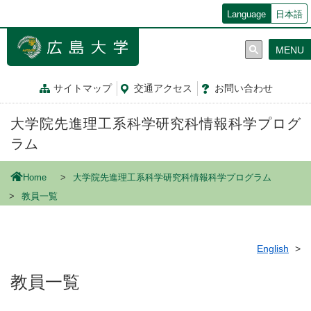
メ
Language
日本語
イ
ン
MENU
コ
ン
テ
サイトマップ
交通
アクセス
お問
い
合
わ
せ
ン
ツ
大学院先進理工系科学研究科情報科学プログ
に
移
ラム
動
Home
大学院先進理工系科学研究科情報科学プログラム
教員一覧
English
教員一覧