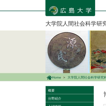
メ
イ
ン
コ
ン
大学院人間社会科学研
テ
ン
ツ
に
移
動
Home
大学院人間社会科学研究
概要
分野紹介