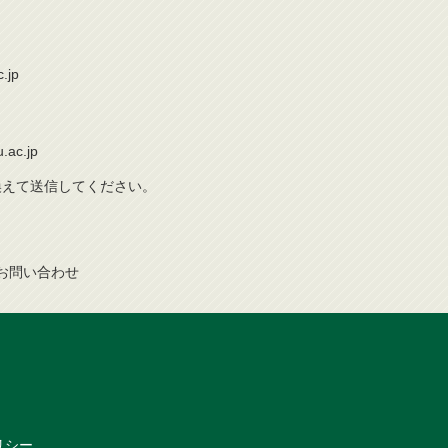
.jp
.ac.jp
き換えて送信してください。
お問
い
合
わ
せ
リシー