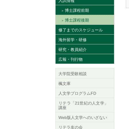
入試情報
博士課程前期
博士課程後期
修了までのスケジュール
海外留学・研修
研究・教員紹介
広報・刊行物
大学院受験相談
楓文庫
人文学プログラムFD
リテラ「21世紀の人文学」
講座
Web版人文学へのいざない
リテラ友の会