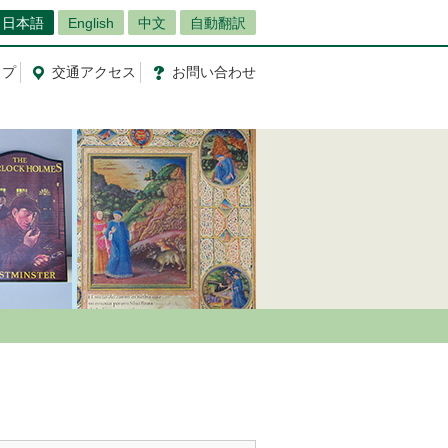
日本語
English
中文
自動翻訳
ップ
交通
アクセス
お問
い
合
わ
せ