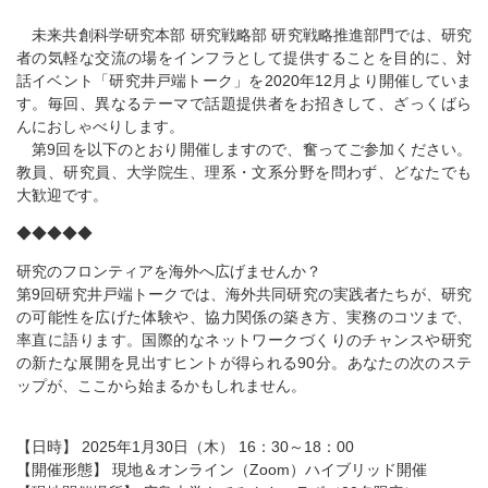
未来共創科学研究本部 研究戦略部 研究戦略推進部門では、研究
者の気軽な交流の場をインフラとして提供することを目的に、対
話イベント「研究井戸端トーク」を2020年12月より開催していま
す。毎回、異なるテーマで話題提供者をお招きして、ざっくばら
んにおしゃべりします。
第9回を以下のとおり開催しますので、奮ってご参加ください。
教員、研究員、大学院生、理系・文系分野を問わず、どなたでも
大歓迎です。
◆◆◆◆◆
研究のフロンティアを海外へ広げませんか？
第9回研究井戸端トークでは、海外共同研究の実践者たちが、研究
の可能性を広げた体験や、協力関係の築き方、実務のコツまで、
率直に語ります。国際的なネットワークづくりのチャンスや研究
の新たな展開を見出すヒントが得られる90分。あなたの次のステ
ップが、ここから始まるかもしれません。
【日時】 2025年1月30日（木） 16：30～18：00
【開催形態】 現地＆オンライン（Zoom）ハイブリッド開催