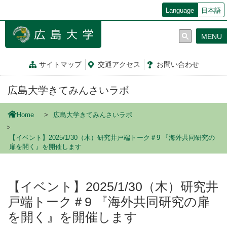
メ
Language
日本語
イ
ン
MENU
コ
ン
テ
サイトマップ
交通
アクセス
お問
い
合
わ
せ
ン
ツ
広島大学きてみんさいラボ
に
移
動
Home
広島大学きてみんさいラボ
【イベント】2025/1/30（木）研究井戸端トーク＃9 『海外共同研究の
扉を開く』を開催します
【イベント】2025/1/30（木）研究井
戸端トーク＃9 『海外共同研究の扉
を開く』を開催します