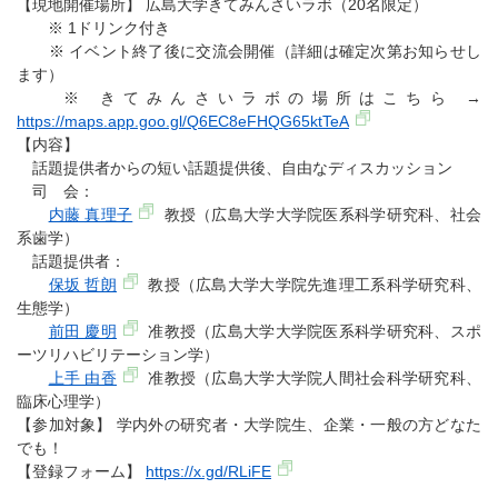
【現地開催場所】 広島大学きてみんさいラボ（20名限定）
※ 1ドリンク付き
※ イベント終了後に交流会開催（詳細は確定次第お知らせし
ます）
※ きてみんさいラボの場所はこちら →
https://maps.app.goo.gl/Q6EC8eFHQG65ktTeA
【内容】
話題提供者からの短い話題提供後、自由なディスカッション
司 会：
内藤 真理子
教授（広島大学大学院医系科学研究科、社会
系歯学）
話題提供者：
保坂 哲朗
教授（広島大学大学院先進理工系科学研究科、
生態学）
前田 慶明
准教授（広島大学大学院医系科学研究科、スポ
ーツリハビリテーション学）
上手 由香
准教授（広島大学大学院人間社会科学研究科、
臨床心理学）
【参加対象】 学内外の研究者・大学院生、企業・一般の方どなた
でも！
【登録フォーム】
https://x.gd/RLiFE