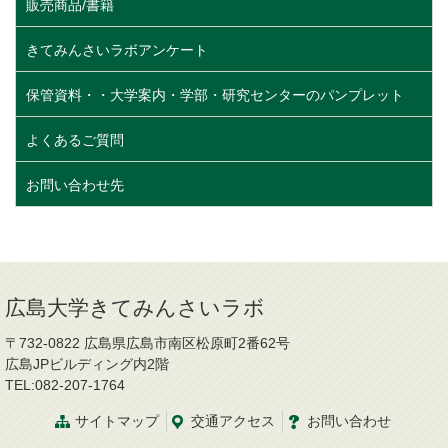
販売商品/書籍
きてみんさいラボアンケート
保管資料・・大学案内・学部・研究センターのパンプレット
よくあるご質問
お問い合わせ先
広島大学きてみんさいラボ
〒732-0822 広島県広島市南区松原町2番62号
広島JPビルディング内2階
TEL:082-207-1764
サイトマップ
交通
アクセス
お問
い
合
わ
せ