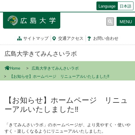
メ
Language
日本語
イ
ン
MENU
コ
ン
テ
サイトマップ
交通
アクセス
お問
い
合
わ
せ
ン
ツ
広島大学きてみんさいラボ
に
移
動
Home
広島大学きてみんさいラボ
【お知らせ】ホームページ リニューアルいたしました‼
【お知らせ】ホームページ リニュ
ーアルいたしました‼
「きてみんさいラボ」のホームページが、より見やすく・使いや
すく・楽しくなるようにリニューアルいたしました。