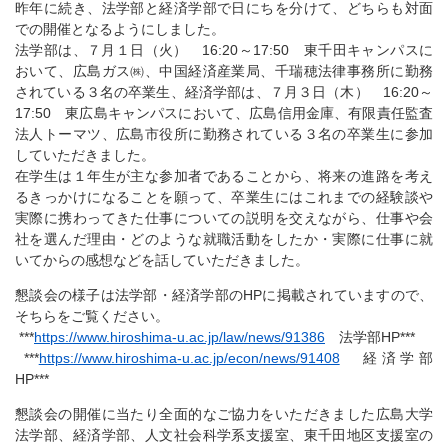
昨年に続き、法学部と経済学部で日にちを分けて、どちらも対面
での開催となるようにしました。
法学部は、７月１日（火） 16:20～17:50 東千田キャンパスに
おいて、広島ガス㈱、中国経済産業局、千瑞穂法律事務所に勤務
されている３名の卒業生、経済学部は、７月３日（木） 16:20～
17:50 東広島キャンパスにおいて、広島信用金庫、有限責任監査
法人トーマツ、広島市役所に勤務されている３名の卒業生に参加
していただきました。
在学生は１年生が主な参加者であることから、将来の進路を考え
るきっかけになることを願って、卒業生にはこれまでの経験談や
実際に携わってきた仕事についての説明を交えながら、仕事や会
社を選んだ理由・どのような就職活動をしたか・実際に仕事に就
いてからの感想などを話していただきました。
懇談会の様子は法学部・経済学部のHPに掲載されていますので、
そちらをご覧ください。
***
https://www.hiroshima-u.ac.jp/law/news/91386
法学部HP***
***
https://www.hiroshima-u.ac.jp/econ/news/91408
経済学部
HP***
懇談会の開催に当たり全面的なご協力をいただきました広島大学
法学部、経済学部、人文社会科学系支援室、東千田地区支援室の