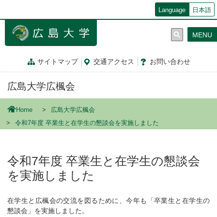
メ
Language
日本語
イ
ン
MENU
コ
ン
テ
サイトマップ
交通
アクセス
お問
い
合
わ
せ
ン
ツ
広島大学広楓会
に
移
動
Home
広島大学広楓会
令和7年度 卒業生と在学生の懇談会を実施しました
令和7年度 卒業生と在学生の懇談会
を実施しました
在学生と広楓会の交流を図るために、今年も「卒業生と在学生の
懇談会」を実施しました。