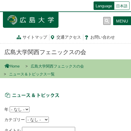
メ
Language
日本語
イ
ン
MENU
コ
ン
テ
サイトマップ
交通
アクセス
お問
い
合
わ
せ
ン
ツ
広島大学関西フェニックスの会
に
移
動
Home
広島大学関西フェニックスの会
ニュース＆トピックス一覧
ニュース＆トピックス
年
カテゴリー
タイトル