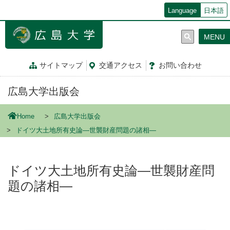
メ
Language
日本語
イ
ン
MENU
コ
ン
テ
サイトマップ
交通
アクセス
お問
い
合
わ
せ
ン
ツ
広島大学出版会
に
移
動
Home
広島大学出版会
ドイツ大土地所有史論―世襲財産問題の諸相―
ドイツ大土地所有史論―世襲財産問
題の諸相―