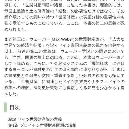
即して、「世襲財産問題の諸相」に迫った本書は、理論的には、
帝国主義論と土地所有論の「連繋」の必要性だけではなく、その
媒介環としての意味を持つ「世襲財産」の実証分析の重要性をも
強く示唆するものになっている。ここに、本書の第二の意義が認
められよう。
また第三に、ウェーバー(Max Weber)の世襲財産論が、「広大な
世界での経済的征服」を説くドイツ帝国主義論の視角を内包する
以上、前述の第二の意義は、ウェーバー学説との関連において
も、当然、問題の俎上にのぼる。この点、本書はウェーバー論と
しても読める。さらに、社会経済システムの「機能様式」に注目
するヨーロッパ農村史の近年の研究動向に連なりながら、近現代
の農業史と金融史が交錯・重畳する新しい分野の視界をも拓いて
いる。「世襲財産」に関連したドイツ貴族史やナチス・ドイツの
政策への理解、法制史研究等にも裨益しうる知見を少なからず提
示した。
目次
緒論 ドイツ世襲財産論の意義
第1篇 プロイセン世襲財産問題の諸相