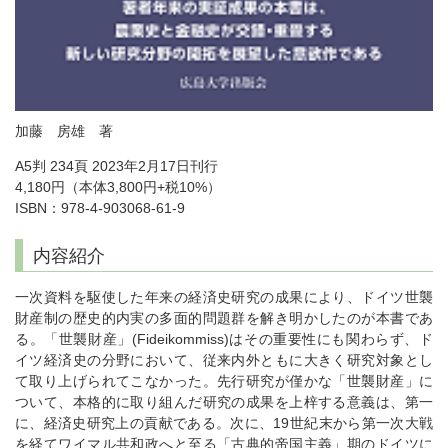
加藤 房雄 著
A5判 234頁 2023年2月17日刊行
4,180円（本体3,800円+税10%）
ISBN：978-4-903068-61-9
内容紹介
一次資料を駆使した年来の経済史研究の成果により、ドイツ世襲
財産制の歴史的内実の多面的問題群を解き明かしたのが本書であ
る。「世襲財産」(Fideikommiss)はその重要性にも関わらず、ド
イツ経済史の分野において、従来内外ともに大きく研究対象とし
て取り上げられてこなかった。先行研究が僅かな「世襲財産」に
ついて、本格的に取り組んだ研究の成果を上梓する意義は、第一
に、経済史研究上の貢献である。次に、19世紀末から第一次大戦
を経てワイマル共和政へと至る「古典的帝国主義」期のドイツに