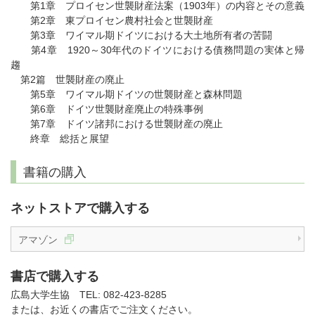
第1章 プロイセン世襲財産法案（1903年）の内容とその意義
第2章 東プロイセン農村社会と世襲財産
第3章 ワイマル期ドイツにおける大土地所有者の苦闘
第4章 1920～30年代のドイツにおける債務問題の実体と帰
趨
第2篇 世襲財産の廃止
第5章 ワイマル期ドイツの世襲財産と森林問題
第6章 ドイツ世襲財産廃止の特殊事例
第7章 ドイツ諸邦における世襲財産の廃止
終章 総括と展望
書籍の購入
ネットストアで購入する
アマゾン
書店で購入する
広島大学生協 TEL: 082-423-8285
または、お近くの書店でご注文ください。