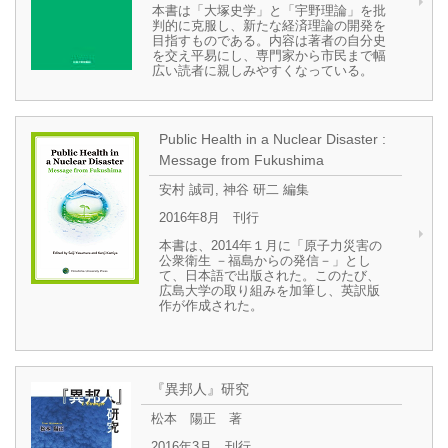
本書は「大塚史学」と「宇野理論」を批
判的に克服し、新たな経済理論の開発を
目指すものである。内容は著者の自分史
を交え平易にし、専門家から市民まで幅
広い読者に親しみやすくなっている。
Public Health in a Nuclear Disaster :
Message from Fukushima
安村 誠司, 神谷 研二 編集
2016年8月 刊行
本書は、2014年１月に「原子力災害の
公衆衛生 －福島からの発信－」とし
て、日本語で出版された。このたび、
広島大学の取り組みを加筆し、英訳版
作が作成された。
『異邦人』研究
松本 陽正 著
2016年3月 刊行