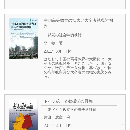
中国高等教育の拡大と大卒者就職難問
題
―背景の社会学的検討―
李 敏 著
2011年3月 刊行
はたして中国の高等教育の大衆化は、大
卒者の就職難を引き起こした「元凶」な
のか。緻密なデータ分析に基づき、中国
の高等教育及び大卒者の就職の実態を探
る。
ドイツ統一と教授学の再編
―東ドイツ教授学の歴史的評価―
吉田 成章 著
2011年3月 刊行