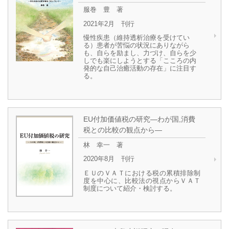
服巻 豊 著
2021年2月 刊行
慢性疾患（維持透析治療を受けてい
る）患者が苦悩の状況にありながら
も、自らを励まし、力づけ、自らを少
しでも楽にしようとする「こころの内
発的な自己治癒活動の存在」に注目す
る。
EU付加価値税の研究―わが国,消費
税との比較の観点から―
林 幸一 著
2020年8月 刊行
ＥＵのＶＡＴにおける税の累積排除制
度を中心に、比較法の視点からＶＡＴ
制度について紹介・検討する。