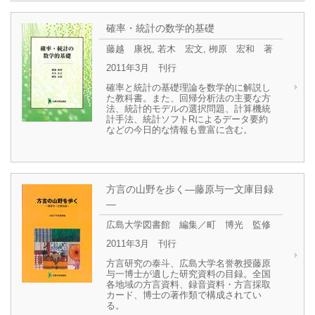
確率・統計の数学的基礎
藤越 康祝, 若木 宏文, 栁原 宏和 著
2011年3月 刊行
確率と統計の基礎理論を数学的に解説し
た教科書。また、回帰分析法の主要な方
法、統計的モデルの選択問題、計算機統
計手法、統計ソフトRによるデータ要約
などの今日的な情報も豊富に含む。
方言の山野を歩く―藤原与一文庫目録
―
広島大学図書館 編集／町 博光 監修
2011年3月 刊行
方言研究の泰斗、広島大学名誉教授藤原
与一博士が遺した研究資料の目録。全国
各地域の方言資料、録音資料・方言採取
カード、博士の著作類で構成されてい
る。