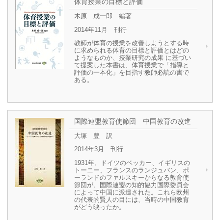
体育授業の目標と評価
木原 成一郎 編著
2014年11月 刊行
教師が体育の授業を改善しようとする時
に求められる体育の目標と評価とはどの
ようなものか、授業研究の成果 に基づい
て提案した本書は、体育授業で「指導と
評価の一本化」を目指す教師必読の書で
ある。
国際連盟教育使節団 中国教育の改進
大塚 豊 訳
2014年3月 刊行
1931年、ドイツのベッカー、イギリスの
トーニー、フランスのランジュバン、ポ
ーランドのファルスキーからなる教育使
節団が、国際連盟の知的協力国際委員会
によって中国に派遣された。これら欧州
の代表的賢人の目には、当時の中国教育
がどう映ったか。