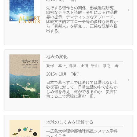
先行する習作との関係、形成過程研究、
緻密なテキスト読解・分析による作品世
界の提示、テマティックなアプローチ、
比較文学的アプローチ等の多様な角度か
ら『異邦人』を研究し、正確な読解を提
出する。
地表の変化
於保 幸正, 海堀 正博, 平山 恭之 著
2015年10月 刊行
日本で暮らす上では避けては通れない土
砂災害に対して、日常生活の中であらか
じめ何を考え、何ができるのか、災害に
備える上で示唆に富む一冊。
地球のしくみを理解する
―広島大学理学部地球惑星システム学科
へようこそ―