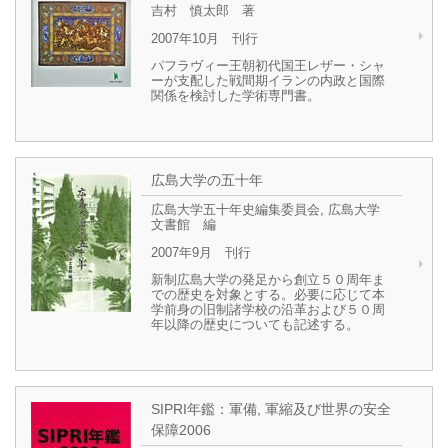
吉村 慎太郎 著
2007年10月 刊行
パフラヴィー王朝初代国王レザー・シャ
ーが支配した戦間期イランの内政と国際
関係を検討した学術専門書。
広島大学の五十年
広島大学五十年史編集委員会, 広島大学
文書館 編
2007年9月 刊行
新制広島大学の発足から創立５０周年ま
での歴史を対象とする。必要に応じて本
学前身の旧制諸学校の沿革および５０周
年以降の歴史についても記述する。
SIPRI年鑑：軍備, 軍縮及び世界の安全
保障2006