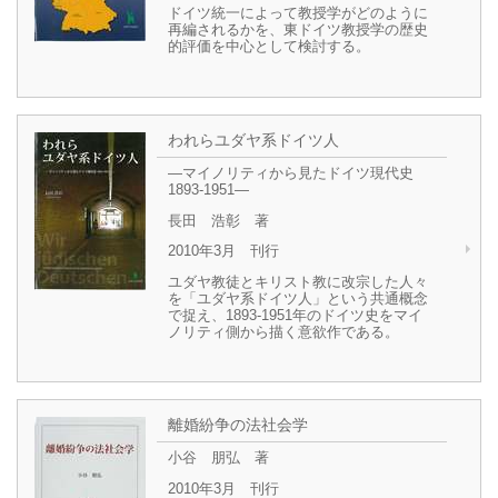
ドイツ統一によって教授学がどのように
再編されるかを、東ドイツ教授学の歴史
的評価を中心として検討する。
われらユダヤ系ドイツ人
―マイノリティから見たドイツ現代史
1893-1951―
長田 浩彰 著
2010年3月 刊行
ユダヤ教徒とキリスト教に改宗した人々
を「ユダヤ系ドイツ人」という共通概念
で捉え、1893-1951年のドイツ史をマイ
ノリティ側から描く意欲作である。
離婚紛争の法社会学
小谷 朋弘 著
2010年3月 刊行