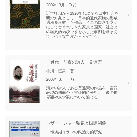
2009年3月 刊行
近世後期から1920年代に至る日本社会を
研究対象として，日本的近代家族の形成
過程を考察した作品。イエの観念を支え
にして営まれてきた家族と国家・社会と
の歴史的結びつきを示した事例を踏まえ
て，様々な角度から分析する。
「近代」前夜の詩人 黄遵憲
小川 恒男 著
2008年3月 刊行
清末の詩人である黄遵憲の作品を，言語
表現の側面から実証的に分析し，彼の世
界観や文学観について論じる。
レザー・シャー独裁と国際関係
―転換期イランの政治史的研究―