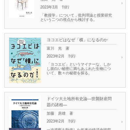
2023年3月 刊行
「教授学」について，批判理論と授業研究
という二つの視点から検討する。
ヨコエビはなぜ「横」になるのか
富川 光 著
2023年2月 刊行
「ヨコエビ」というマイナーな、しか
し面白い秘密に満ちあふれた生物につ
いて、数々の秘密を探る。
ドイツ大土地所有史論―世襲財産問
題の諸相―
加藤 房雄 著
2023年2月 刊行