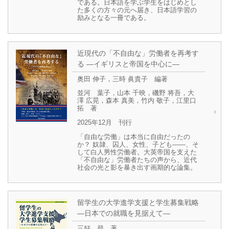
である。日本語を学ぶ学生をはじめとし
た多くの方々の元へ届き、日本語学習の
励みとなる一冊である。
近現代の「不自由な」労働者を再考す
る ―イギリスと帝国を中心に―
奥田 伸子，三時 眞貴子 編著
並河 葉子，山本 千映，磯野 将吾，大
澤 広晃，森本 真美，竹内 敬子，江里口
拓 著
2025年12月 刊行
「自由な労働」は本当に自由だったの
か？ 奴隷、囚人、女性、子ども――、そ
して白人男性労働者。大英帝国を支えた
「不自由な」労働者たちの声から、近代
社会の光と影を暴き出す画期的な論集。
留学生の大学進学支援と学生募集戦略
―日本での就職を見据えて―
三好 登 著