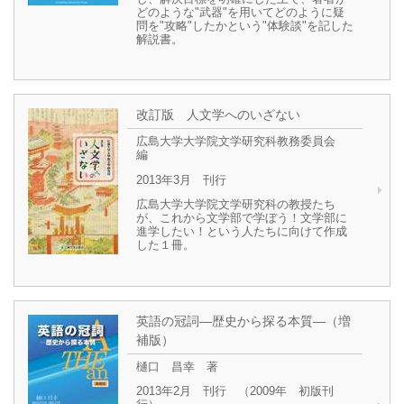
どのような"武器"を用いてどのように疑
問を"攻略"したかという"体験談"を記した
解説書。
改訂版 人文学へのいざない
広島大学大学院文学研究科教務委員会
編
2013年3月 刊行
広島大学大学院文学研究科の教授たち
が、これから文学部で学ぼう！文学部に
進学したい！という人たちに向けて作成
した１冊。
英語の冠詞―歴史から探る本質―（増
補版）
樋口 昌幸 著
2013年2月 刊行 （2009年 初版刊