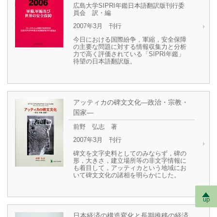
広島大学SIPRI年鑑日本語翻訳版刊行委
員会 訳・編
2007年3月 刊行
今日における国際紛争，軍縮，安全保障
の主要な問題に対する情報収集力と分析
力で高く評価されている「SIPRI年鑑」
待望の日本語翻訳版。
アッティカの碑文文化―政治・宗教・
国家―
前野 弘志 著
2007年3月 刊行
碑文を文字史料としてのみならず，碑の
形，大きさ，建立場所等の非文字情報に
も着目して，アッティカという地域にお
いて碑文文化の諸相を明らかにした。
up
日本経済の構造変化と長期推移の経済