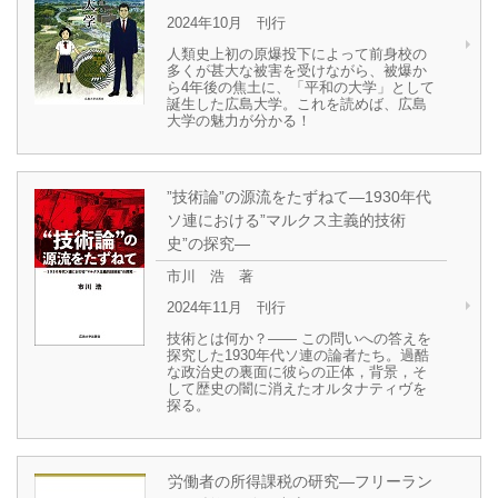
2024年10月 刊行
人類史上初の原爆投下によって前身校の
多くが甚大な被害を受けながら、被爆か
ら4年後の焦土に、「平和の大学」として
誕生した広島大学。これを読めば、広島
大学の魅力が分かる！
”技術論”の源流をたずねて―1930年代
ソ連における”マルクス主義的技術
史”の探究―
市川 浩 著
2024年11月 刊行
技術とは何か？―― この問いへの答えを
探究した1930年代ソ連の論者たち。過酷
な政治史の裏面に彼らの正体，背景，そ
して歴史の闇に消えたオルタナティヴを
探る。
労働者の所得課税の研究―フリーラン