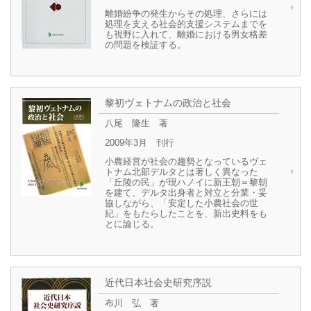
離婚紛争の発生からその処理、さらには
処理を支える社会的支援システムまでを
も視野に入れて、離婚における男女格差
の問題を検証する。
黎初ヴェトナムの政治と社会
八尾 隆生 著
2009年3月 刊行
小農経営が社会の趨勢となっているヴェ
トナム北部デルタとは著しく異なった
「丘陵の民」が現ハノイに新王朝＝黎朝
を建て、デルタ出身者と対立と分業・妥
協しながら、「安定した小農社会の世
紀」をもたらしたことを、新出史料をも
とに論じる。
近代日本社会史研究序説
布川 弘 著