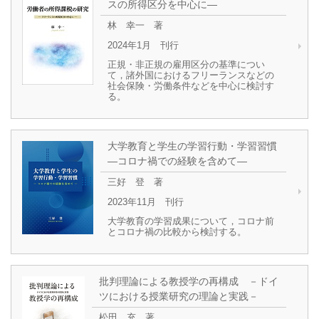
スの所得区分を中心に―
林 幸一 著
2024年1月 刊行
正規・非正規の雇用区分の基準につい
て，諸外国におけるフリーランスなどの
社会保険・労働条件などを中心に検討す
る。
大学教育と学生の学習行動・学習習慣
―コロナ禍での経験を含めて―
三好 登 著
2023年11月 刊行
大学教育の学習成果について，コロナ前
とコロナ禍の比較から検討する。
批判理論による教授学の再構成 －ドイ
ツにおける授業研究の理論と実践－
松田 充 著