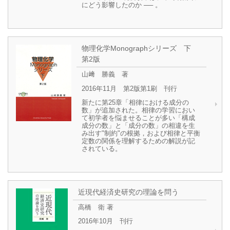
にどう影響したのか ── 。
物理化学Monographシリーズ 下
第2版
山﨑 勝義 著
2016年11月 第2版第1刷 刊行
新たに第25章「相律における成分の
数」が追加された。相律の学習におい
て初学者を悩ませることが多い「構成
成分の数」と「成分の数」の相違を生
み出す"制約"の根拠，および相律と平衡
定数の関係を理解するための解説が記
されている。
近現代経済史研究の理論を問う
高橋 衛 著
2016年10月 刊行