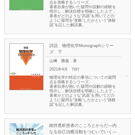
点を攻略するシリーズ。
著者自身が抱いた疑問や誤解の経験を
明示し，解決目標を明確にした上で，
著者がどのような“武器”を用いてどの
ように疑問を“攻略”したかという“体験
談”を記した解説書。
詳説 物理化学Monographシリー
ズ 下
山﨑 勝義 著
2021年4月 刊行
物理化学の特定の事項についての疑問
点を攻略するシリーズ。
著者自身が抱いた疑問や誤解の経験を
明示し，解決目標を明確にした上で，
著者がどのような“武器”を用いてどの
ように疑問を“攻略”したかという“体験
談”を記した解説書。
維持透析患者のこころとからだ―内
なる自己治癒活動をつむいでいく―