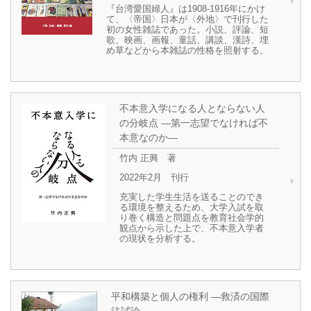
『台湾愛国婦人』は1908-1916年にかけ
て、〈帝国〉日本が〈外地〉で刊行した
初の女性雑誌であった。小説、評論、短
歌、映画、画報、童話、講談、漢詩、埋
め草などから本雑誌の性格を照射する。
不本意入学になる人とならない人
の分岐点 ―第一志望でなければ不
本意なのか―
竹内 正興 著
2022年2月 刊行
充実した学生生活を送ることのでき
る環境を整えるため、大学入試を取
り巻く構造と問題点を教育社会学的
観点から示した上で、不本意入学者
の現状を分析する。
平和構築と個人の権利 ―救済の国際