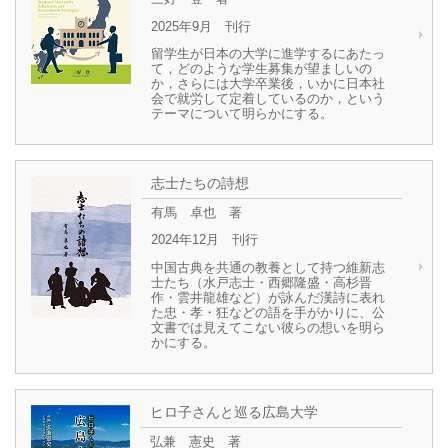
2025年9月 刊行
留学生が日本の大学に進学するにあたっ
て，どのような学生募集が望ましいの
か，さらには大学卒業後，いかに日本社
会で就労して定着しているのか，という
テーマについて明らかにする。
志士たちの詩想
有馬 卓也 著
2024年12月 刊行
中国古典を共通の教養として持つ維新志
士たち（水戸志士・西郷隆盛・高杉晋
作・雲井龍雄など）が詠んだ漢詩に表れ
た忠・孝・狂などの語を手がかりに、公
文書では見えてこない彼らの想いを明ら
かにする。
ヒロ子さんと巡る広島大学
弘兼 憲史 著