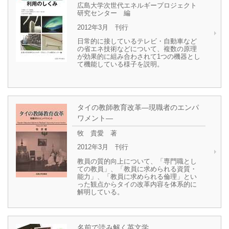
広島大学次世代エネルギープロジェクト
研究センター 編
2012年3月 刊行
日常的に接しているテレビ・自動車など
の省エネ技術などについて、複数の原理
が効果的に組み合わされて1つの機器とし
て機能している様子を説明。
タイの教師教育改革―現職者のエンパ
ワメント―
牧 貴愛 著
2012年3月 刊行
教員の質的向上について、「専門職とし
ての教員」、「教員に求められる資質・
能力」、「教員に求められる倫理」とい
った観点からタイの改革内容を体系的に
解明している。
名前で読み解く英文学