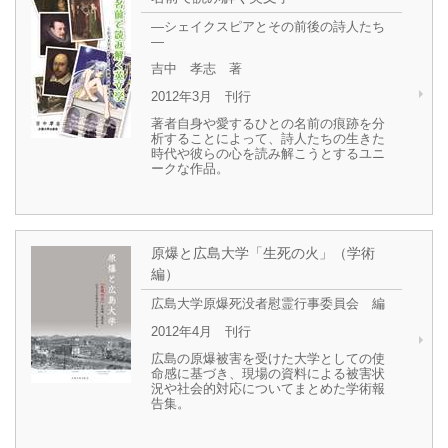
―シェイクスピアとその前後の詩人たち
―
吉中 孝志 著
2012年3月 刊行
著者自身や愛するひとの名前の痕跡を分
析することによって、詩人たちの生きた
時代や彼らの心を読み解こうとするユニ
ークな作品。
原爆と広島大学「生死の火」（学術
編）
広島大学原爆死没者慰霊行事委員会 編
2012年4月 刊行
広島の原爆被害を受けた大学としての使
命感に基づき、現場の資料による被害状
況や社会的対応についてまとめた学術報
告集。