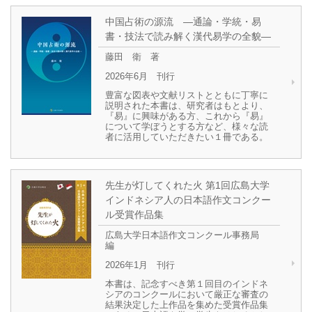
中国占術の源流 ―通論・学統・易
書・技法で読み解く漢代易学の全貌―
藤田 衛 著
2026年6月 刊行
豊富な図表や文献リストとともに丁寧に
説明された本書は、研究者はもとより、
『易』に興味がある方、これから『易』
について学ぼうとする方など、様々な読
者に活用していただきたい１冊である。
先生が灯してくれた火 第1回広島大学
インドネシア人の日本語作文コンクー
ル受賞作品集
広島大学日本語作文コンクール事務局
編
2026年1月 刊行
本書は、記念すべき第１回目のインドネ
シアのコンクールにおいて厳正な審査の
結果決定した上作品を集めた受賞作品集