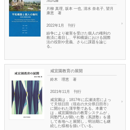
法試論
片柳 真理, 坂本 一也, 清水 奈名子, 望月
康恵 著
2022年1月 刊行
紛争により被害を受けた個人の権利の
救済に着目し、平和構築における国際
法の役割や意義、さらに課題を論じ
る。
咸宜園教育の展開
鈴木 理恵 著
2021年11月 刊行
咸宜園は，1817年に広瀬淡窓によっ
て天領日田（現在の大分県日田市）
に開かれた漢学塾である。本書で
は，咸宜園独自の教育システムが，
同塾門人が開いた塾（系譜塾）を通
して各地へと展開し，明治期にも継
続した様相を描いている。