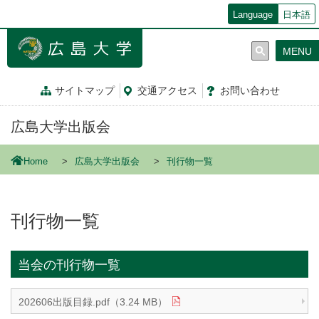
メ
Language
日本語
イ
ン
MENU
コ
ン
テ
サイトマップ
交通
アクセス
お問
い
合
わ
せ
ン
ツ
広島大学出版会
に
移
動
Home
広島大学出版会
刊行物一覧
刊行物一覧
当会の刊行物一覧
202606出版目録.pdf（3.24 MB）