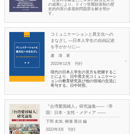
一次資料を駆使した年来の経済史研究
の成果により、ドイツ世襲財産制の歴
史的内実の多面的問題群を解き明か
す。
コミュニケーションと異文化への
まなざし ―日本人学生の自由記述
を手がかりに―
盧 濤 著
2022年12月 刊行
現代の日本人学生の見方を把握するこ
とにより、日中異文化コミュニケーシ
ョンの教育研究及び他の領域の交流に
寄与する。日中対照。
『台湾愛国婦人』研究論集――〈帝
国〉日本・女性・メディア ――
下岡 友加, 柳瀬 善治 編
2022年3月 刊行