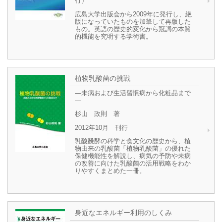
行）
広島大学出版会から2009年に発行し、絶
版になっていたものを加筆して再版した
もの。英語の歴史的変化から冠詞の本質
的機能を究明する学術書。
植物乳酸菌の挑戦
―未病および生活習慣病から化粧品まで
―
杉山 政則 著
2012年10月 刊行
乳酸醗酵の科学と食文化の歴史から、植
物由来の乳酸菌「植物乳酸菌」の優れた
保健機能性を解説し、病気の予防や未病
の改善に向けた乳酸菌の活用戦略をわか
りやすくまとめた一冊。
身近なエネルギー利用のしくみ