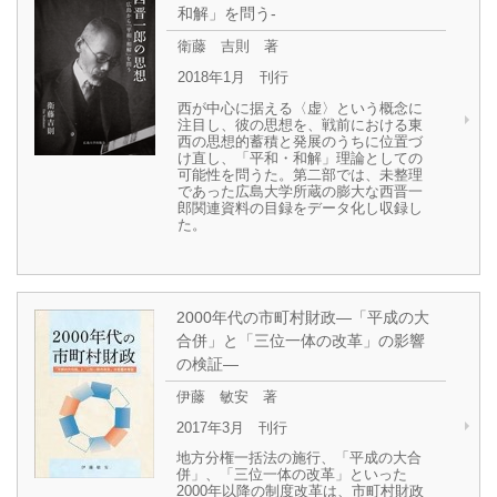
和解」を問う-
衛藤 吉則 著
2018年1月 刊行
西が中心に据える〈虚〉という概念に
注目し、彼の思想を、戦前における東
西の思想的蓄積と発展のうちに位置づ
け直し、「平和・和解」理論としての
可能性を問うた。第二部では、未整理
であった広島大学所蔵の膨大な西晋一
郎関連資料の目録をデータ化し収録し
た。
2000年代の市町村財政―「平成の大
合併」と「三位一体の改革」の影響
の検証―
伊藤 敏安 著
2017年3月 刊行
地方分権一括法の施行、「平成の大合
併」、「三位一体の改革」といった
2000年以降の制度改革は、市町村財政