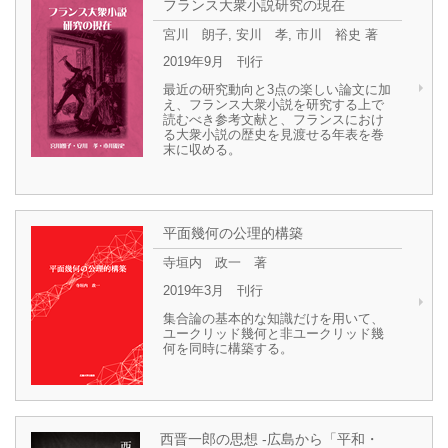
フランス大衆小説研究の現在
宮川 朗子, 安川 孝, 市川 裕史 著
2019年9月 刊行
最近の研究動向と3点の楽しい論文に加
え、フランス大衆小説を研究する上で
読むべき参考文献と、フランスにおけ
る大衆小説の歴史を見渡せる年表を巻
末に収める。
平面幾何の公理的構築
寺垣内 政一 著
2019年3月 刊行
集合論の基本的な知識だけを用いて、
ユークリッド幾何と非ユークリッド幾
何を同時に構築する。
西晋一郎の思想 -広島から「平和・