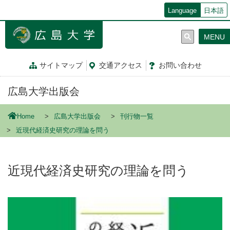
メ
Language
日本語
イ
ン
MENU
コ
ン
テ
サイトマップ
交通
アクセス
お問
い
合
わ
せ
ン
ツ
広島大学出版会
に
移
動
Home
広島大学出版会
刊行物一覧
近現代経済史研究の理論を問う
近現代経済史研究の理論を問う