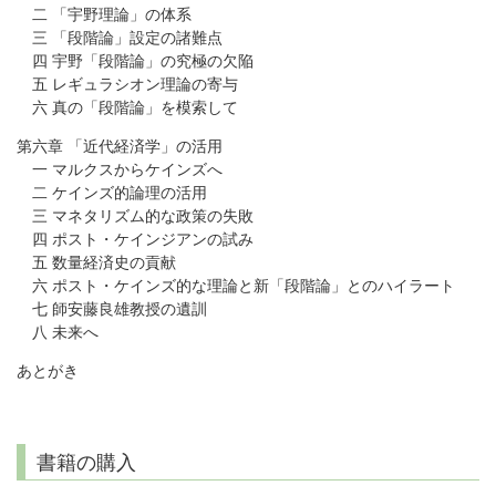
二 「宇野理論」の体系
三 「段階論」設定の諸難点
四 宇野「段階論」の究極の欠陥
五 レギュラシオン理論の寄与
六 真の「段階論」を模索して
第六章 「近代経済学」の活用
一 マルクスからケインズへ
二 ケインズ的論理の活用
三 マネタリズム的な政策の失敗
四 ポスト・ケインジアンの試み
五 数量経済史の貢献
六 ポスト・ケインズ的な理論と新「段階論」とのハイラート
七 師安藤良雄教授の遺訓
八 未来へ
あとがき
書籍の購入