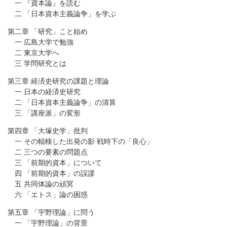
一 『資本論』を読む
二 「日本資本主義論争」を学ぶ
第二章 「研究」こと始め
一 広島大学で勉強
二 東京大学へ
三 学問研究とは
第三章 経済史研究の課題と理論
一 日本の経済史研究
二 「日本資本主義論争」の清算
三 「講座派」の変形
第四章 「大塚史学」批判
一 その輻輳した出発の影 戦時下の「良心」
二 三つの要素の問題点
三 「前期的資本」について
四 「前期的資本」の誤謬
五 共同体論の頑冥
六 「エトス」論の困惑
第五章 「宇野理論」に問う
一 「宇野理論」の背景