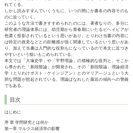
れてくる。
しかし読みすすんでいくうちに、いつの間にか書名の内容そのも
のに迫っていく。
このような方法で書きすすめられたのには、著者なりの、多分に
研究者の理論体系には、幼児期から青春期にいたるビヘイビアが
色濃く投影されているという思いがあり、とりわけ当書の内容に
は特定の政党などとの距離感が強く関連しているという思いがあ
り、加えて当書は入門的な役割もになっているので本文に近づき
やすいという狙いもこめられている。
本文では「大塚史学」や「宇野理論」の積極的な批判と、そこか
ら導かれた「新段階論」が開発され、その「新段階論」理論経済
学（とりわけポスト・ケインジアン）とのマリア―ジュという大
胆な問題が想起されている。理論ばなれした最近の傾向への警鐘
でもある。
目次
はじめに
序 章 学問研究とは何か
第一章 マルクス経済学の影響