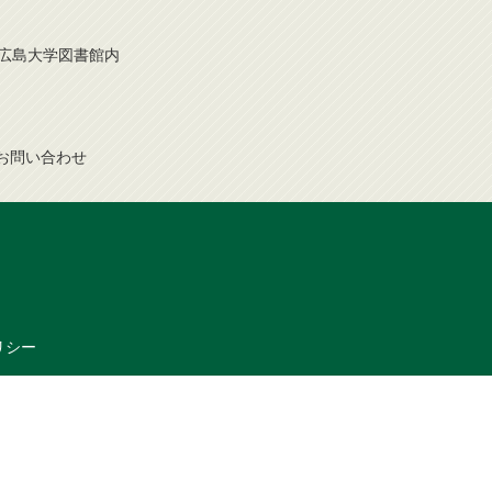
号 広島大学図書館内
お問
い
合
わ
せ
リシー