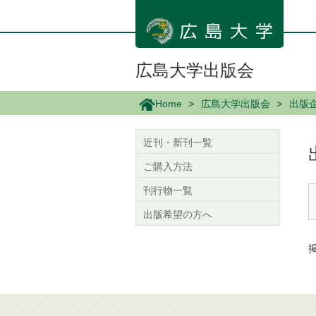
メ
イ
ン
コ
ン
広島大学出版会
テ
ン
Home
広島大学出版会
出版
ツ
に
移
近刊・新刊一覧
動
ご購入方法
刊行物一覧
出版希望の方へ
掲