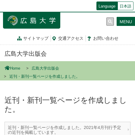
メ
Language
日本語
イ
ン
MENU
コ
ン
テ
サイトマップ
交通
アクセス
お問
い
合
わ
せ
ン
ツ
広島大学出版会
に
移
動
Home
広島大学出版会
近刊・新刊一覧ページを作成しました。
近刊・新刊一覧ページを作成しまし
た。
近刊・新刊一覧ページを作成しました。2021年4月刊行予定
の近刊を掲載しています。