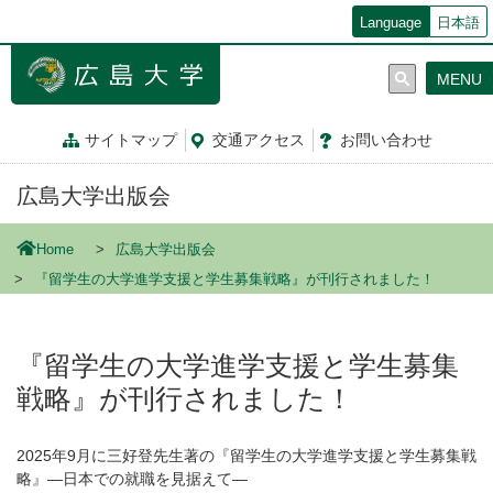
メ
Language
日本語
イ
ン
MENU
コ
ン
テ
サイトマップ
交通
アクセス
お問
い
合
わ
せ
ン
ツ
広島大学出版会
に
移
動
Home
広島大学出版会
『留学生の大学進学支援と学生募集戦略』が刊行されました！
『留学生の大学進学支援と学生募集
戦略』が刊行されました！
2025年9月に三好登先生著の『留学生の大学進学支援と学生募集戦
略』―日本での就職を見据えて―