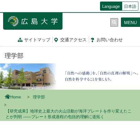
メ
Language
日本語
イ
ン
MENU
コ
ン
テ
サイトマップ
交通
アクセス
お問
い
合
わ
せ
ン
ツ
理学部
に
移
動
Home
理学部
【研究成果】地球史上最大の火山活動が海洋プレートを作り変えたこ
とが判明 ――プレート形成過程の包括的理解に道拓く