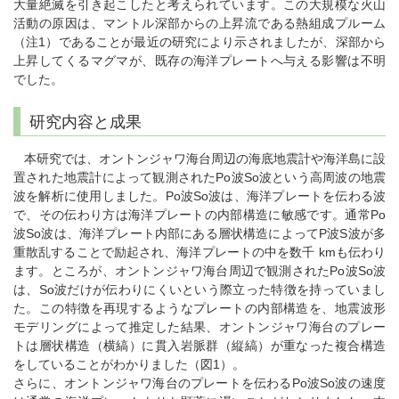
大量絶滅を引き起こしたと考えられています。この大規模な火山
活動の原因は、マントル深部からの上昇流である熱組成プルーム
（注1）であることが最近の研究により示されましたが、深部から
上昇してくるマグマが、既存の海洋プレートへ与える影響は不明
でした。
研究内容と成果
本研究では、オントンジャワ海台周辺の海底地震計や海洋島に設
置された地震計によって観測されたPo波So波という高周波の地震
波を解析に使用しました。Po波So波は、海洋プレートを伝わる波
で、その伝わり方は海洋プレートの内部構造に敏感です。通常Po
波So波は、海洋プレート内部にある層状構造によってP波S波が多
重散乱することで励起され、海洋プレートの中を数千 kmも伝わり
ます。ところが、オントンジャワ海台周辺で観測されたPo波So波
は、So波だけが伝わりにくいという際立った特徴を持っていまし
た。この特徴を再現するようなプレートの内部構造を、地震波形
モデリングによって推定した結果、オントンジャワ海台のプレー
トは層状構造（横縞）に貫入岩脈群（縦縞）が重なった複合構造
をしていることがわかりました（図1）。
さらに、オントンジャワ海台のプレートを伝わるPo波So波の速度