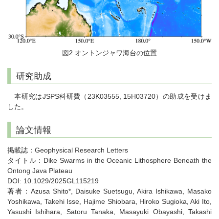
図2.オントンジャワ海台の位置
研究助成
本研究はJSPS科研費（23K03555, 15H03720）の助成を受けま
した。
論文情報
掲載誌：Geophysical Research Letters
タイトル：Dike Swarms in the Oceanic Lithosphere Beneath the
Ontong Java Plateau
DOI: 10.1029/2025GL115219
著者：Azusa Shito*, Daisuke Suetsugu, Akira Ishikawa, Masako
Yoshikawa, Takehi Isse, Hajime Shiobara, Hiroko Sugioka, Aki Ito,
Yasushi Ishihara, Satoru Tanaka, Masayuki Obayashi, Takashi