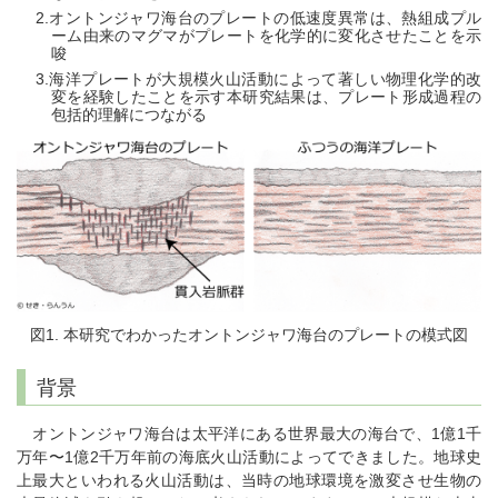
オントンジャワ海台のプレートの低速度異常は、熱組成プル
ーム由来のマグマがプレートを化学的に変化させたことを示
唆
海洋プレートが大規模火山活動によって著しい物理化学的改
変を経験したことを示す本研究結果は、プレート形成過程の
包括的理解につながる
図1. 本研究でわかったオントンジャワ海台のプレートの模式図
背景
オントンジャワ海台は太平洋にある世界最大の海台で、1億1千
万年〜1億2千万年前の海底火山活動によってできました。地球史
上最大といわれる火山活動は、当時の地球環境を激変させ生物の