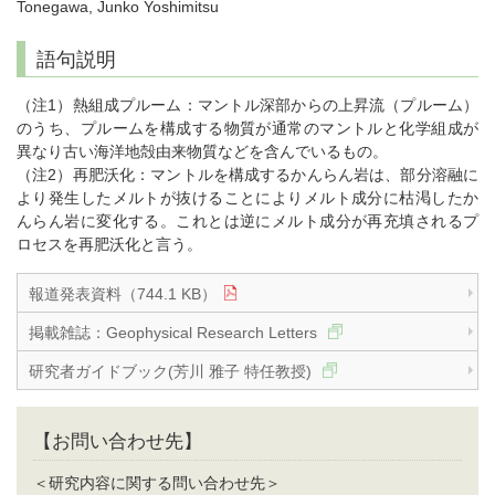
Tonegawa, Junko Yoshimitsu
語句説明
（注1）熱組成プルーム：マントル深部からの上昇流（プルーム）
のうち、プルームを構成する物質が通常のマントルと化学組成が
異なり古い海洋地殻由来物質などを含んでいるもの。
（注2）再肥沃化：マントルを構成するかんらん岩は、部分溶融に
より発生したメルトが抜けることによりメルト成分に枯渇したか
んらん岩に変化する。これとは逆にメルト成分が再充填されるプ
ロセスを再肥沃化と言う。
報道発表資料（744.1 KB）
掲載雑誌：Geophysical Research Letters
研究者ガイドブック(芳川 雅子 特任教授)
【お問い合わせ先】
＜研究内容に関する問い合わせ先＞