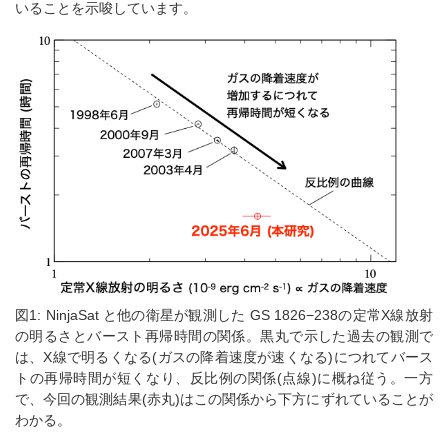
いることを示唆しています。
図1: NinjaSat と他の衛星が観測した GS 1826−238の定常X線放射
の明るさとバースト再帰時間の関係。黒丸で示した過去の観測で
は、X線で明るくなる(ガスの降着速度が速くなる)につれてバース
トの再帰時間が短くなり、反比例の関係(点線)に概ね従う。一方
で、今回の観測結果(赤丸)はこの関係から下方にずれていることが
わかる。