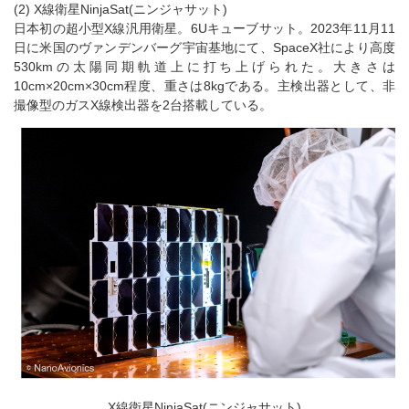
(2) X線衛星NinjaSat(ニンジャサット)
日本初の超小型X線汎用衛星。6Uキューブサット。2023年11月11
日に米国のヴァンデンバーグ宇宙基地にて、SpaceX社により高度
530kmの太陽同期軌道上に打ち上げられた。大きさは
10cm×20cm×30cm程度、重さは8kgである。主検出器として、非
撮像型のガスX線検出器を2台搭載している。
X線衛星NinjaSat(ニンジャサット)