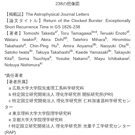
238の想像図
【掲載誌】The Astrophysical Journal Letters
【論文タイトル】Return of the Clocked Burster: Exceptionally
Short Recurrence Time in GS 1826-238
a*
bcd
ef
【著者】Tomoshi Takeda
, Toru Tamagawa
, Teruaki Enoto
,
g
bh
b
Wataru Iwakiri
, Akira Dohi
, Tatehiro Mihara
, Hiromitsu
a
h
db
dc
Takahashi
, Chin-Ping Hu
, Amira Aoyama
, Naoyuki Ota
,
dc
dc
dc
Satoko Iwata
, Takuya Takahashi
, Kaede Yamasaki
, Takayuki
g
d
d
j
Kita
, Soma Tsuchiya
, Yosuke Nakano
, Mayu Ichibakase
,
kl
Nobuya Nishimura
*責任著者
【著者所属】
a 広島大学大学院先進理工系科学研究科
b 特定国立研究開発法人 理化学研究所 開拓研究所(PRI)
c 特定国立研究開発法人 理化学研究所 仁科加速器科学研究セン
ター
d 東京理科大学大学院理学研究科
e 京都大学大学院理学研究科
f 特定国立研究開発法人 理化学研究所 光量子工学研究センター
(RAP)