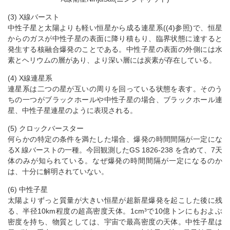
(3) X線バースト
中性子星と太陽よりも軽い恒星から成る連星系((4)参照)で、恒星
からのガスが中性子星の表面に降り積もり、臨界状態に達すると
発生する核融合爆発のことである。中性子星の表面の外側には水
素とヘリウムの層があり、より深い層には炭素が存在している。
(4) X線連星系
連星系は二つの星が互いの周りを回っている状態を表す。そのう
ちの一つがブラックホールや中性子星の場合、ブラックホール連
星、中性子星連星のように表現される。
(5) クロックバースター
何らかの特定の条件を満たした場合、爆発の時間間隔が一定にな
るX 線バーストの一種。今回観測したGS 1826-238 を含めて、7天
体のみが知られている。なぜ爆発の時間間隔が一定になるのか
は、十分に解明されていない。
(6) 中性子星
太陽よりずっと質量が大きい恒星が超新星爆発を起こした後に残
る、半径10km程度の超高密度天体。1cm³で10億トンにもおよぶ
密度を持ち、物質としては、宇宙で最高密度の天体。中性子星は