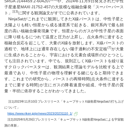
SRGA J144459.2-604207
や、2024年11月9日発見された中性
子星連星MAXI J1752-457の大規模な核融合爆発「スーパーバース
注3)
ト」
に関する観測論文がすでに公表されています。
NinjaSatがこれまでに観測してきたX線バーストは、中性子星と
太陽よりも軽い恒星から成る連星系で起きる、銀河系内で最も頻
度の高い核融合爆発現象です。恒星からのガスが中性子星の表面
に降り積もるにつれて温度と圧力が上昇し、点火条件に達すると
核融合反応を起こして、大量のX線を放射します。X線バーストの
(7)
過程で、地球上には通常存在しない陽子過剰の不安定核
が大量
に生成されることから、宇宙における元素合成場所のひとつとし
ても注目されています。中でも、規則正しくX線バーストを繰り返
すクロックバースターは、観測結果と理論モデルを比較する上で
最適であり、中性子星の物理を理解する鍵になると期待できま
す。これまでの研究から、バーストの再帰時間(点火条件に達する
までに要する時間)が主にガスの降着速度や組成、中性子星の質
量・半径に依存することがわかってきました。
注1)2023年11月10日プレスリリース「キューブサットX線衛星NinjaSatの打ち上げ
について」
https://www.riken.jp/pr/news/2023/20231110_1/
注2)2025年5月29日プレスリリース「キューブサットX線衛星NinjaSatによる宇宙観
測の革新」