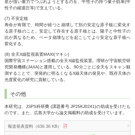
星が強い重力でつぶれようとするのを、中性子の持つ量子効果(中
性子の縮退圧等)で支えている。
(7) 不安定核
寿命が有限で、時間が経つと崩壊して別の安定な原子核に変化す
る原子核のこと。安定して存在する原子核とは、陽子と中性子の
比が異なるため、ベータ崩壊などを起こしてより安定な原子核へ
変化する。
(8) 全天X線監視装置MAXI(マキシ)
国際宇宙ステーション搭載の全天X線監視装置。理研が宇宙航空研
究開発機構(JAXA)と運用している。90分ごとに全天をスキャン観
測することで、突発的に明るくなるX線天体の発見や、既存天体の
光度変化の研究に貢献している。
その他
本研究は、JSPS科研費 (課題番号 JP25KJ0241)の助成を受けたも
のです。また、広島大学から論文掲載料の助成を受けています。
報道発表資料（636.36 KB）