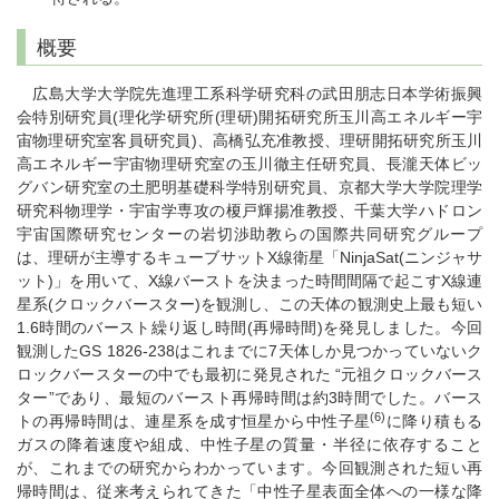
概要
広島大学大学院先進理工系科学研究科の武田朋志日本学術振興
会特別研究員(理化学研究所(理研)開拓研究所玉川高エネルギー宇
宙物理研究室客員研究員)、高橋弘充准教授、理研開拓研究所玉川
高エネルギー宇宙物理研究室の玉川徹主任研究員、長瀧天体ビッ
グバン研究室の土肥明基礎科学特別研究員、京都大学大学院理学
研究科物理学・宇宙学専攻の榎戸輝揚准教授、千葉大学ハドロン
宇宙国際研究センターの岩切渉助教らの国際共同研究グループ
は、理研が主導するキューブサットX線衛星「NinjaSat(ニンジャサ
ット)」を用いて、X線バーストを決まった時間間隔で起こすX線連
星系(クロックバースター)を観測し、この天体の観測史上最も短い
1.6時間のバースト繰り返し時間(再帰時間)を発見しました。今回
観測したGS 1826-238はこれまでに7天体しか見つかっていないク
ロックバースターの中でも最初に発見された “元祖クロックバース
ター”であり、最短のバースト再帰時間は約3時間でした。バース
(6)
トの再帰時間は、連星系を成す恒星から中性子星
に降り積もる
ガスの降着速度や組成、中性子星の質量・半径に依存すること
が、これまでの研究からわかっています。今回観測された短い再
帰時間は、従来考えられてきた「中性子星表面全体への一様な降