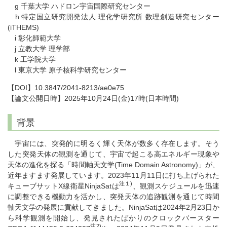
g 千葉大学 ハドロン宇宙国際研究センター
h 特定国立研究開発法人 理化学研究所 数理創造研究センター
(iTHEMS)
i 彰化師範大学
j 立教大学 理学部
k 工学院大学
l 東京大学 原子核科学研究センター
【DOI】10.3847/2041-8213/ae0e75
【論文公開日時】2025年10月24日(金)17時(日本時間)
背景
宇宙には、突発的に明るく輝く天体が数多く存在します。そう
した突発天体の観測を通じて、宇宙で起こる高エネルギー現象や
天体の進化を探る「時間軸天文学(Time Domain Astronomy)」が、
近年ますます発展しています。2023年11月11日に打ち上げられた
注１)
キューブサットX線衛星NinjaSatは
、観測スケジュールを迅速
に調整できる機動力を活かし、突発天体の追跡観測を通じて時間
軸天文学の発展に貢献してきました。NinjaSatは2024年2月23日か
ら科学観測を開始し、発見されたばかりのクロックバースター
注2)