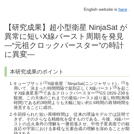
English website is
here
.
【研究成果】超小型衛星 NinjaSat が
異常に短いX線バースト周期を発見
―“元祖クロックバースター”の時計
に異変―
本研究成果のポイント
(1)
(2)
キューブサット
X線衛星「NinjaSat(ニンジャサット)」
を
(3)
用いて、決まった時間間隔で規則正しくX線バースト
を起こ
(4)
(5)
すX線連星系
であるクロックバースター
GS 1826-238を
観測。この天体のこれまでの最短バースト繰り返し時間(再帰
時間)である約3時間よりも大幅に短い約1.6時間の再帰時間を
発見することに成功。
今回得られた短い再帰時間は、従来の理論モデルでは説明で
きず、そのさらなる精緻化を促すものである。今後、X線バー
ストの点火条件の理解を一層前進させ、中性子星表面での核
反応や宇宙における多様な元素合成の理解を深めることが期
待される。