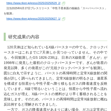
https://www.riken.jp/press/2025/20250529_2/
注3)2025年6月27日プレスリリース「中性子星表面の核融合「スーパーバースト」
を観測」
https://www.riken.jp/press/2025/20250627_1/
研究成果の内容
120天体ほど知られているX線バースターの中でも、クロックバ
ースターはこれまでに7天体しか見つかっていません。その中で
も、今回観測したGS 1826-238は、日本のX線衛星「ぎんが」が
1998年に発見した最初のクロックバースターです。ぎんが衛星の
発見以降、多くの衛星がこの“元祖クロックバースター”を観測し、
図1に白丸で示すように、バーストの再帰時間と定常X線放射の関
係が詳しく調べられてきました。定常X線放射の明るさは、連星系
を構成する恒星から中性子星へ降り積もるガスの降着速度を反映
しています。X線で明るいということは、恒星から中性子星へ流れ
込むガスが増え、X線バーストの燃料がより早く蓄積されることを
意味します。そのため、バーストの再帰時間は定常X線放射に概ね
反比例すると理解されてきました。
一方で、ガスの降着速度があまりに速い場合、ガスは定常的に