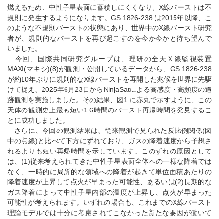
燃えるため、中性子星表面に蓄積しにくくなり、X線バーストは不
規則に発生するようになります。GS 1826-238 は2015年以降、こ
のような不規則バーストの状態にあり、世界中のX線バースト研究
者が、規則的なバーストを再び起こすのを今か今かと待ち望んで
いました。
今回、国際共同研究グループは、理研の全天Ｘ線監視装置
MAXI(マキシ)(8)が観測・公開しているデータから、GS 1826-238
が約10年ぶりに規則的なX線バーストを再開した兆候を世界に先駆
けて捉え、2025年6月23日からNinjaSatによる高感度・高頻度の追
跡観測を実施しました。その結果、図1 に赤丸で示すように、この
天体の観測史上最も短い1.6時間のバースト再帰時間を発見するこ
とに成功しました。
さらに、今回の観測結果は、従来観測で見られた反比例関係(図
中の点線)と比べて下方にずれており、ガスの降着速度から予想さ
れるよりも短い再帰時間を示しています。このずれの原因として
は、(1)従来考えられてきた中性子星表面全体への一様な降着では
なく、一時的に局所的な領域への降着が起きて単位面積あたりの
降着速度が上昇して点火が早まった可能性、あるいは(2)長期的な
ガス降着によって中性子星内部の温度が上昇し、点火が早まった
可能性が考えられます。いずれの場合も、これまでのX線バースト
理論モデルでは十分に考慮されてこなかった新たな要因が働いて