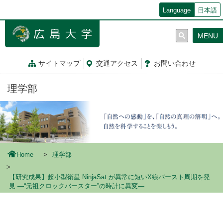
メ
Language
日本語
イ
ン
MENU
コ
ン
テ
サイトマップ
交通
アクセス
お問
い
合
わ
せ
ン
ツ
理学部
に
移
動
Home
理学部
【研究成果】超小型衛星 NinjaSat が異常に短いX線バースト周期を発
見 ―“元祖クロックバースター”の時計に異変―