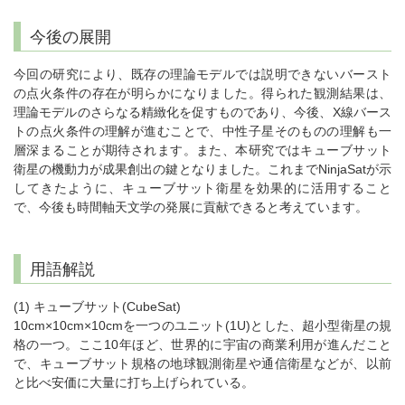
今後の展開
今回の研究により、既存の理論モデルでは説明できないバースト
の点火条件の存在が明らかになりました。得られた観測結果は、
理論モデルのさらなる精緻化を促すものであり、今後、X線バース
トの点火条件の理解が進むことで、中性子星そのものの理解も一
層深まることが期待されます。また、本研究ではキューブサット
衛星の機動力が成果創出の鍵となりました。これまでNinjaSatが示
してきたように、キューブサット衛星を効果的に活用すること
で、今後も時間軸天文学の発展に貢献できると考えています。
用語解説
(1) キューブサット(CubeSat)
10cm×10cm×10cmを一つのユニット(1U)とした、超小型衛星の規
格の一つ。ここ10年ほど、世界的に宇宙の商業利用が進んだこと
で、キューブサット規格の地球観測衛星や通信衛星などが、以前
と比べ安価に大量に打ち上げられている。