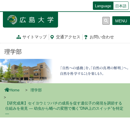
メ
Language
日本語
イ
ン
MENU
コ
ン
テ
サイトマップ
交通
アクセス
お問
い
合
わ
せ
ン
ツ
理学部
に
移
動
Home
理学部
【研究成果】セイヨウミツバチの成長を促す遺伝子の発現を調節する
仕組みを発見 ― 幼虫から蛹への変態で働く“DNA上のスイッチ”を特定
―