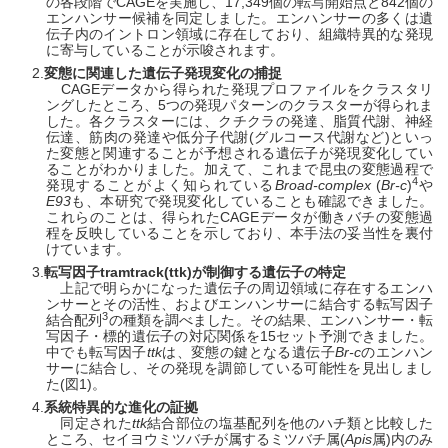
の各段階でCAGEを実施し、17,349個の転写開始点と842個の
エンハンサー候補を同定しました。エンハンサーの多くは遺
伝子内のイントロン領域に存在しており、組織特異的な発現
に寄与していることが示唆されます。
変態に関連した遺伝子発現変化の捕捉
CAGEデータから得られた発現プロファイルをクラスタリ
ングしたところ、5つの発現パターンのクラスターが得られま
した。各クラスターには、クチクラの発達、脂質代謝、神経
伝達、筋肉の発達や低分子代謝(グルコース代謝など)といっ
た変態と関連することが予想される遺伝子が発現変化してい
ることがわかりました。加えて、これまで昆虫の変態過程で
4
発現することがよく知られている
Broad-complex
(
Br-c
)
や
E93
も、本研究で発現変化していることも確認できました。
これらのことは、得られたCAGEデータが働きバチの変態過
程を反映していることを示しており、本手法の妥当性を裏付
けています。
転写因子
tramtrack
(
ttk
)が制御する遺伝子の特定
上記で明らかになった遺伝子の周辺領域に存在するエンハ
ンサーとその活性、およびエンハンサーに結合する転写因子
3
結合配列
の種類を調べました。その結果、エンハンサー・転
写因子・標的遺伝子の対応関係を15セット予測できました。
中でも転写因子
ttk
は、変態の鍵となる遺伝子
Br-c
のエンハン
サーに結合し、その発現を調節している可能性を見出しまし
た(図1)。
系統特異的な進化の証拠
同定された
ttk
結合部位の塩基配列を他のハチ類と比較した
ところ、セイヨウミツバチが属するミツバチ属(
Apis
属)内のみ