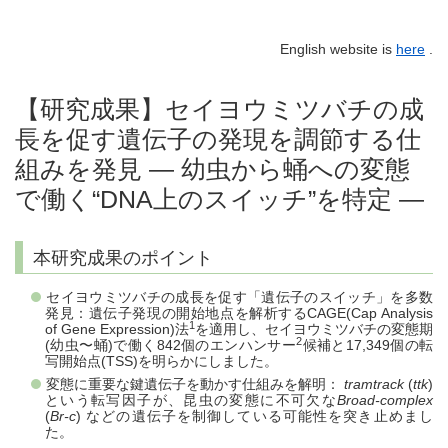
English website is
here
.
【研究成果】セイヨウミツバチの成
長を促す遺伝子の発現を調節する仕
組みを発見 ― 幼虫から蛹への変態
で働く“DNA上のスイッチ”を特定 ―
本研究成果のポイント
セイヨウミツバチの成長を促す「遺伝子のスイッチ」を多数
発見：遺伝子発現の開始地点を解析するCAGE(Cap Analysis
1
of Gene Expression)法
を適用し、セイヨウミツバチの変態期
2
(幼虫〜蛹)で働く842個のエンハンサー
候補と17,349個の転
写開始点(TSS)を明らかにしました。
変態に重要な鍵遺伝子を動かす仕組みを解明：
tramtrack
(
ttk
)
という転写因子が、昆虫の変態に不可欠な
Broad-complex
(
Br-c
) などの遺伝子を制御している可能性を突き止めまし
た。