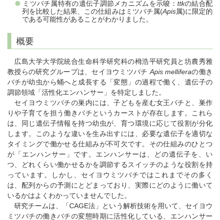
ミツバチ属特有の遺伝子調節メカニズムを示唆：
ttk
の結合配
列を比較した結果、この仕組みはミツバチ属(
Apis
属)に限定的
である可能性があることがわかりました。
概要
広島大学大学院統合生命科学研究科の栂浩平研究員と坊農秀雅
教授らの研究グループは、セイヨウミツバチ
Apis mellifera
の働き
バチが幼虫から蛹へと成長する「変態」の過程で働く、遺伝子の
調節領域「活性化エンハンサー」を特定しました。
セイヨウミツバチの巣内には、子どもを産む女王バチと、巣作
りや子育てを担う働きバチというカーストが存在します。これら
は、同じ遺伝子情報を持つ幼虫が、育つ環境に応じて役割が分化
します。このような違いを生み出すには、必要な遺伝子を適切な
タイミングで働かせる仕組みが不可欠です。その仕組みのひとつ
が「エンハンサー」です。エンハンサーは、どの遺伝子を、い
つ、どれくらい働かせるかを調節するスイッチのような役割を持
っています。しかし、セイヨウミツバチではこれまでその多く
は、配列からの予測にとどまっており、実際にどのように働いて
いるかはよくわかっていませんでした。
研究チームは、「CAGE法」という解析技術を用いて、セイヨウ
ミツバチの働きバチの変態時期に活性化している、エンハンサー