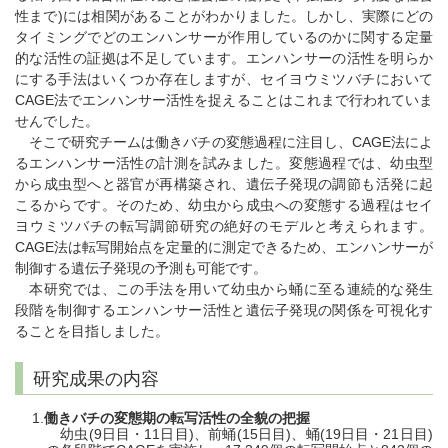
性まで)には相関があることがわかりました。しかし、実際にどの
タイミングでどのエンハンサーが作用しているのかに関する定量
的な活性の証拠は不足しています。エンハンサーの活性を明らか
にする手法はいくつか存在しますが、セイヨウミツバチにおいて
CAGE法でエンハンサー活性を捉えることはこれまで行われていま
せんでした。
そこで研究チームは働きバチの変態過程に注目し、CAGE法によ
るエンハンサー活性の計測を試みました。変態過程では、幼虫型
から成虫型へと器官が再構築され、遺伝子発現の調節も活発に起
こるからです。そのため、幼虫から成虫への変態する過程はセイ
ヨウミツバチの転写調節研究の絶好のモデルと考えられます。
CAGE法は転写開始点を定量的に測定できるため、エンハンサーが
制御する遺伝子発現の予測も可能です。
本研究では、この手法を用いて幼虫から蛹に至る連続的な発生
段階を制御するエンハンサー活性と遺伝子発現の関係を可視化す
ることを目指しました。
研究成果の内容
働きバチの変態期の転写活性の全貌の把握
幼虫(9日目・11日目)、前蛹(15日目)、蛹(19日目・21日目)