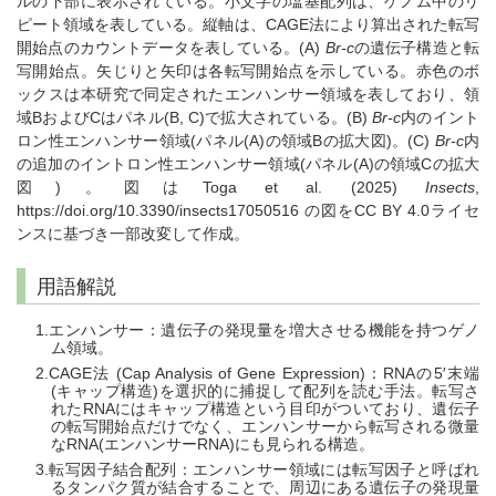
ルの下部に表示されている。小文字の塩基配列は、ゲノム中のリ
ピート領域を表している。縦軸は、CAGE法により算出された転写
開始点のカウントデータを表している。(A)
Br-c
の遺伝子構造と転
写開始点。矢じりと矢印は各転写開始点を示している。赤色のボ
ックスは本研究で同定されたエンハンサー領域を表しており、領
域BおよびCはパネル(B, C)で拡大されている。(B)
Br-c
内のイント
ロン性エンハンサー領域(パネル(A)の領域Bの拡大図)。(C)
Br-c
内
の追加のイントロン性エンハンサー領域(パネル(A)の領域Cの拡大
図)。図はToga et al. (2025)
Insects
,
https://doi.org/10.3390/insects17050516 の図をCC BY 4.0ライセ
ンスに基づき一部改変して作成。
用語解説
エンハンサー：遺伝子の発現量を増大させる機能を持つゲノ
ム領域。
CAGE法 (Cap Analysis of Gene Expression)：RNAの5′末端
(キャップ構造)を選択的に捕捉して配列を読む手法。転写さ
れたRNAにはキャップ構造という目印がついており、遺伝子
の転写開始点だけでなく、エンハンサーから転写される微量
なRNA(エンハンサーRNA)にも見られる構造。
転写因子結合配列：エンハンサー領域には転写因子と呼ばれ
るタンパク質が結合することで、周辺にある遺伝子の発現量