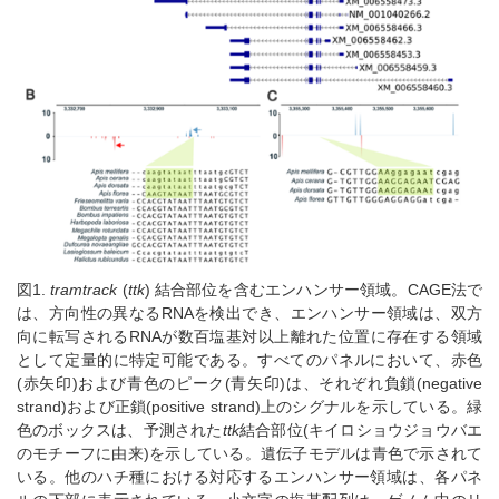
図1.
tramtrack
(
ttk
) 結合部位を含むエンハンサー領域。CAGE法で
は、方向性の異なるRNAを検出でき、エンハンサー領域は、双方
向に転写されるRNAが数百塩基対以上離れた位置に存在する領域
として定量的に特定可能である。すべてのパネルにおいて、赤色
(赤矢印)および青色のピーク(青矢印)は、それぞれ負鎖(negative
strand)および正鎖(positive strand)上のシグナルを示している。緑
色のボックスは、予測された
ttk
結合部位(キイロショウジョウバエ
のモチーフに由来)を示している。遺伝子モデルは青色で示されて
いる。他のハチ種における対応するエンハンサー領域は、各パネ