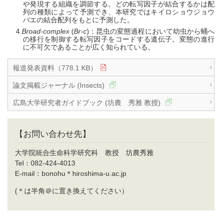
や発現する組織を調節する。どの転写因子が結合するかは配
列の種類によって予測でき、本研究ではキイロショウジョウ
バエの結合配列をもとに予測した。
Broad-complex
(
Br-c
)：昆虫の変態過程において幼虫から蛹へ
の移行を制御する転写因子をコードする遺伝子。変態の進行
に不可欠であることが広く知られている。
報道発表資料（778.1 KB）
論文掲載ジャーナル (Insects)
広島大学研究者ガイドブック (坊農 秀雅 教授)
【お問い合わせ先】
大学院統合生命科学研究科 教授 坊農秀雅
Tel：082-424-4013
E-mail：bonohu＊hiroshima-u.ac.jp
(＊は半角＠に置き換えてください）