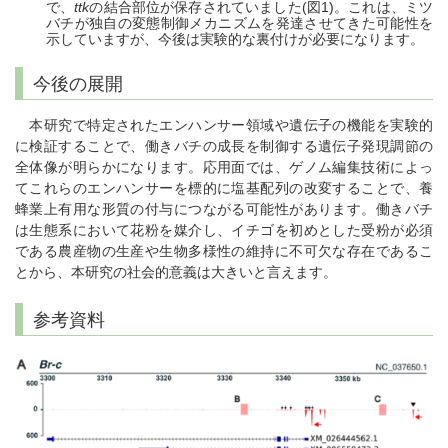
で、
ttk
の結合部位が保存されていました(図1)。これは、ミツ
バチが独自の変態制御メカニズムを発達させてきた可能性を
示していますが、今後は実験的な裏付けが必要になります。
今後の展開
本研究で特定されたエンハンサー領域や遺伝子の機能を実験的
に検証することで、働きバチの成長を制御する遺伝子発現調節の
全体像が明らかになります。応用面では、ゲノム編集技術によっ
てこれらのエンハンサーを標的に塩基配列の改変することで、養
蜂業上有用な形質の付与につながる可能性があります。働きバチ
は生態系において花粉を媒介し、イチゴを初めとした受粉が必須
である農産物の生産や生物多様性の維持に不可欠な存在であるこ
とから、本研究の社会的意義は大きいと言えます。
参考資料