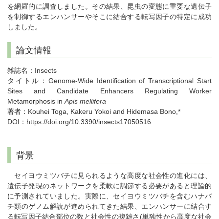
を網羅的に調査しました。その結果、昆虫の変態に重要な遺伝子
を制御するエンハンサーやそこに結合する転写因子の特定に成功
しました。
論文情報
雑誌名：Insects
タイトル：Genome-Wide Identification of Transcriptional Start
Sites and Candidate Enhancers Regulating Worker
Metamorphosis in
Apis mellifera
著者：Kouhei Toga, Kakeru Yokoi and Hidemasa Bono,*
DOI：https://doi.org/10.3390/insects17050516
背景
セイヨウミツバチに見られるような高度な社会性の進化には、
遺伝子発現のネットワークを柔軟に調節する必要があると理論的
に予測されていました。実際に、セイヨウミツバチを含むハナバ
チ類のゲノム解読が進められてきた結果、エンハンサーに結合す
る転写因子結合部位の数と社会性の複雑さ(単独性から高度な社会