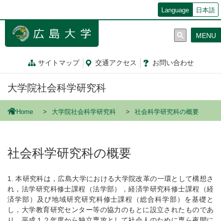
メ
Language
日本語
イ
ン
MENU
コ
ン
テ
サイトマップ
交通
アクセス
お問
い
合
わ
せ
ン
ツ
大学院社会科学研究科
に
移
動
Home
大学院社会科学研究科
社会科学研究科の概要
社会科学研究科の概要
1. 本研究科は，広島大学における大学院改革の一環として構想さ
れ，法学研究科修士課程（法学部），経済学研究科修士課程（経
済学部）及び地域研究研究科修士課程（総合科学部）を基礎と
し，大学教育研究センター等の協力のもとに設立されたものであ
り，平成１２年度から独立専攻として社会人のために専ら夜間に