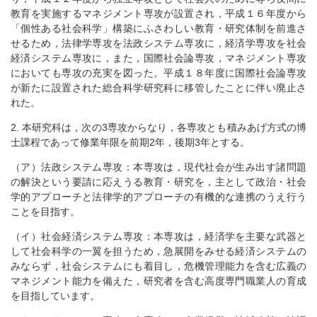
教育を実施するマネジメント専攻が設置され，平成１６年度から
「個性ある社会科学」構築にふさわしい教育・研究体制を前進さ
せるため，法律学専攻を法政システム専攻に，経済学専攻を社会
経済システム専攻に，また，国際社会論専攻，マネジメント専攻
においても専攻の充実を図った。平成１８年度に国際社会論専攻
が新たに設置された総合科学研究科に移管したことに伴い廃止さ
れた。
2. 本研究科は，次の3専攻からなり，各専攻とも積みあげ方式の博
士課程であって修業年限を前期2年，後期3年とする。
（ア）法政システム専攻：本専攻は，現代社会が生み出す諸問題
の解決という要請に応えうる教育・研究を，主として政治・社会
学的アプローチと法律学的アプローチの有機的な連携のうえ行う
ことを目指す。
（イ）社会経済システム専攻：本専攻は，経済学を主要な武器と
して社会科学の一翼を担うため，急展開をみせる経済システムの
みならず，社会システムにも着目し，危機管理能力を含む広義の
マネジメント能力を備えた，研究者を含む高度専門職業人の育成
を目指しています。