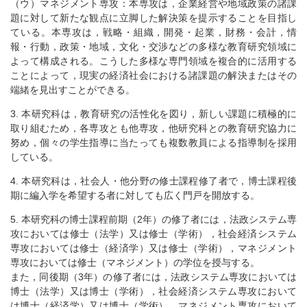
（ウ）マネジメント専攻：本専攻は，企業経営や地域政策の諸課
題に対して新たな観点に立脚した解決策を提示することを目指し
ている。本専攻は，戦略・組織，開発・起業，財務・会計，情
報・行動，政策・地域，文化・交渉などの多様な教育研究領域に
よって構成される。こうした多様な専門領域を複合的に活用する
ことによって，現実の経済社会における諸課題の解決またはその
端緒を見出すことができる。
3. 本研究科は，教育研究の活性化を図り，新しい課題に積極的に
取り組むため，各専攻とも他専攻，他研究科との教育研究協力に
努め，個々の学生指導に当たっても複数教員による指導制を採用
している。
4. 本研究科は，社会人・他分野の修士課程修了者で，博士課程後
期に編入学を希望する者に対しても広く門戸を開放する。
5. 本研究科の博士課程前期（2年）の修了者には，法政システム専
攻においては修士（法学）又は修士（学術），社会経済システム
専攻においては修士（経済学）又は修士（学術），マネジメント
専攻においては修士（マネジメント）の学位を授与する。
また，同後期（3年）の修了者には，法政システム専攻においては
博士（法学）又は博士（学術），社会経済システム専攻において
は博士（経済学）又は博士（学術），マネジメント専攻において