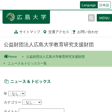
メ
Language
日本語
イ
ン
MENU
コ
ン
テ
サイトマップ
交通
アクセス
お問
い
合
わ
せ
ン
ツ
公益財団法人広島大学教育研究支援財団
に
移
動
Home
公益財団法人広島大学教育研究支援財団
ニュース＆トピックス一覧
ニュース＆トピックス
年
カテゴリー
タイトル