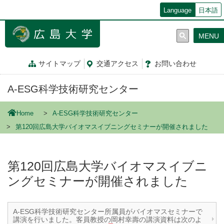
メ
Language
日本語
イ
ン
MENU
コ
ン
テ
サイトマップ
交通
アクセス
お問
い
合
わ
せ
ン
ツ
A-ESG科学技術研究センター
に
移
動
Home
A-ESG科学技術研究センター
第120回広島大学バイオマスイブニングセミナーが開催されました
第120回広島大学バイオマスイブニ
ングセミナーが開催されました
A-ESG科学技術研究センター所属員がバイオマスセミナーで
講演を行いました。客員教授の岡村幸壽の講演資料は次のよ