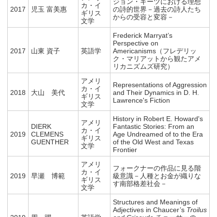
ジョン・キーツにおける理想
カ・イ
2017
児玉 富美惠
の詩的世界－過去の詩人たち
ギリス
からの受容と変容－
文学
Frederick Marryat’s
Perspective on
2017
山東 資子
英語学
Americanisms（フレデリッ
ク・マリアットから観たアメ
リカニズムズ研究）
アメリ
Representations of Aggression
カ・イ
2018
大山 美代
and Their Dynamics in D. H.
ギリス
Lawrence's Fiction
文学
History in Robert E. Howard's
アメリ
DIERK
Fantastic Stories: From an
カ・イ
2019
CLEMENS
Age Undreamed of to the Era
ギリス
GUENTHER
of the Old West and Texas
文学
Frontier
アメリ
フォークナーの作品に見る階
カ・イ
2019
早瀬 博範
級意識－人種とお金が織りな
ギリス
す南部格差社会－
文学
Structures and Meanings of
Adjectives in Chaucer’s
Troilus