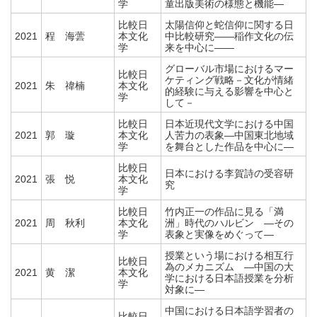
学
童出版美術の様態と機能―
比較日
太陽信仰と蛇信仰に関する日
2021
程 海蕓
本文化
中比較研究――稲作文化の伝
学
来を中心に――
グローバル市場におけるマー
比較日
ケティング戦略－文化が情緒
2021
朱 禕楠
本文化
的経験に与える影響を中心と
学
して－
比較日
日本近現代文学における中国
2021
郭 璇
本文化
人苦力の表象―中国東北地域
学
を舞台とした作品を中心に―
比較日
日本における李賀詩の受容研
2021
張 悦
本文化
究
学
比較日
竹内正一の作品に見る「満
2021
周 秋利
本文化
洲」時代のハルビン ―その
学
表象と実像をめぐって―
授業という場における相互行
比較日
為のメカニズム ―中国の大
2021
黄 潔
本文化
学における日本語授業を分析
学
対象に―
中国における日本語学習者の
比較日