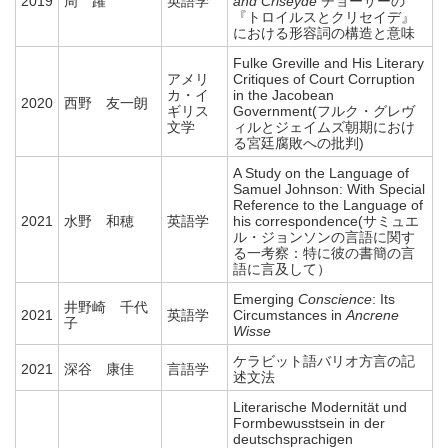
2019
周 躍
英語学
and Criseyde
チョーサーの
『トロイルスとクリセイデ』
における形容詞の構造と意味
Fulke Greville and His Literary
アメリ
Critiques of Court Corruption
カ・イ
in the Jacobean
2020
西野 友一朗
ギリス
Government(フルク・グレヴ
文学
ィルとジェイムズ朝期におけ
る宮廷腐敗への批判)
A Study on the Language of
Samuel Johnson: With Special
Reference to the Language of
2021
水野 和穂
英語学
his correspondence(サミュエ
ル・ジョンソンの言語に関す
る一考察：特に彼の書簡の言
語に言及して）
Emerging
Conscience
: Its
井野崎 千代
2021
英語学
Circumstances in
Ancrene
子
Wisse
ケラビット語バリオ方言の記
2021
深谷 康佳
言語学
述文法
Literarische Modernität und
Formbewusstsein in der
deutschsprachigen