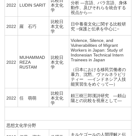
比較日
分析 ―言語、パラ言語、身体
2022
LUDIN SARIT
本文化
動作、及びそれらを統合する
学
視点から―
比較日
日中養蚕文化に関する比較研
2022
羅 石巧
本文化
究 −保護と伝承を中心に−
学
Violence, Silence, and
Vulnerabilities of Migrant
Workers in Japan: Study of
Indonesian Technical Intern
MUHAMMAD
比較日
Trainees in Japan
2022
REZA
本文化
RUSTAM
学
（日本における移民労働者の
暴力、沈黙、ヴァルネラビリ
ティー ―インドネシア人技
能実習生をめぐって―）
比較日
頼三樹三郎漢詩研究 ―頼山
2022
任 萌萌
本文化
陽との比較を視座として―
学
思想文化学分野
キルケゴールの人間理解と伝