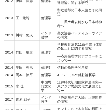
2012
伊藤 潔志
倫理学
達理論に関する研究
和辻哲郎の日本人論とその周
辺
2013
王 艶玲
倫理学
―風土考以前から日本精神
考へ―
インド
美文論書バッティカーヴィア
2013
川村 悠人
哲学
の研究
学校教育法第11条但書（体罰
の禁止）に関する研究
2014
竹田 敏彦
倫理学
―応用倫理学的アプローチに
よって―
2014
奥田 秀巳
倫理学
信頼の倫理学的考察
2014
岡本 慎平
倫理学
J・S・ミルの経験論哲学
中国思
江戸時代初期儒家神道研究―
2015
韋 佳
想文化
東アジア思想文化の展開とし
学
て―
インド
『静慮無色定大論』止観問答
2017
青原 彰子
哲学
の研究
カントにおける自然の形而上