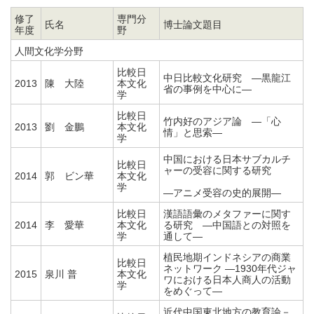
修了
専門分
氏名
博士論文題目
年度
野
人間文化学分野
比較日
中日比較文化研究 ―黒龍江
2013
陳 大陸
本文化
省の事例を中心に―
学
比較日
竹内好のアジア論 ―「心
2013
劉 金鵬
本文化
情」と思索―
学
中国における日本サブカルチ
比較日
ャーの受容に関する研究
2014
郭 ビン華
本文化
学
―アニメ受容の史的展開―
比較日
漢語語彙のメタファーに関す
2014
李 愛華
本文化
る研究 ―中国語との対照を
学
通して―
植民地期インドネシアの商業
比較日
ネットワーク ―1930年代ジャ
2015
泉川 普
本文化
ワにおける日本人商人の活動
学
をめぐって―
近代中国東北地方の教育論－