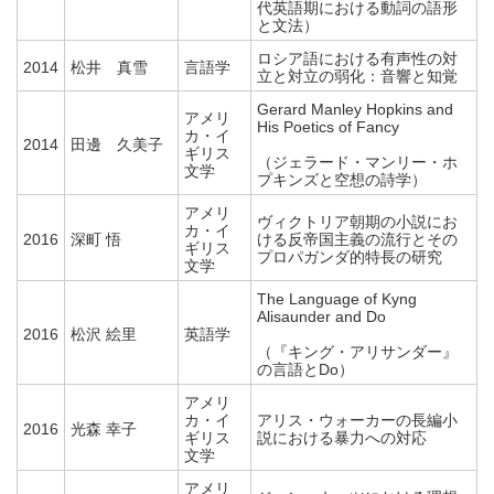
代英語期における動詞の語形
と文法）
ロシア語における有声性の対
2014
松井 真雪
言語学
立と対立の弱化：音響と知覚
Gerard Manley Hopkins and
アメリ
His Poetics of Fancy
カ・イ
2014
田邊 久美子
ギリス
（ジェラード・マンリー・ホ
文学
プキンズと空想の詩学）
アメリ
ヴィクトリア朝期の小説にお
カ・イ
2016
深町 悟
ける反帝国主義の流行とその
ギリス
プロパガンダ的特長の研究
文学
The Language of Kyng
Alisaunder and Do
2016
松沢 絵里
英語学
（『キング・アリサンダー』
の言語とDo）
アメリ
カ・イ
アリス・ウォーカーの長編小
2016
光森 幸子
ギリス
説における暴力への対応
文学
アメリ