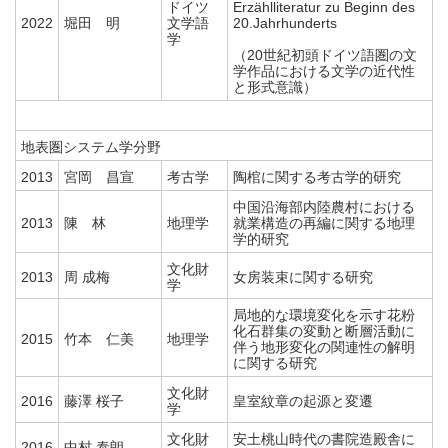
ドイツ
Erzählliteratur zu Beginn des
2022
堀田 明
文学語
20.Jahrhunderts
学
（20世紀初頭ドイツ語圏の文
学作品における文学の近代性
と形式意識）
地表圏システム学分野
2013
宮岡 昌宣
考古学
陶棺に関する考古学的研究
中国沿海部内陸農村における
2013
陳 林
地理学
就業構造の再編に関する地理
学的研究
文化財
2013
周 成梅
女房装束に関する研究
学
局地的な環境変化を示す花粉
化石群集の変動と断層活動に
2015
竹本 仁美
地理学
伴う地形変化の関連性の解明
に関する研究
文化財
2016
藤澤 桜子
皇室紋章の起源と変遷
学
文化財
安土桃山時代の書院造殿舎に
2016
中村 泰朗