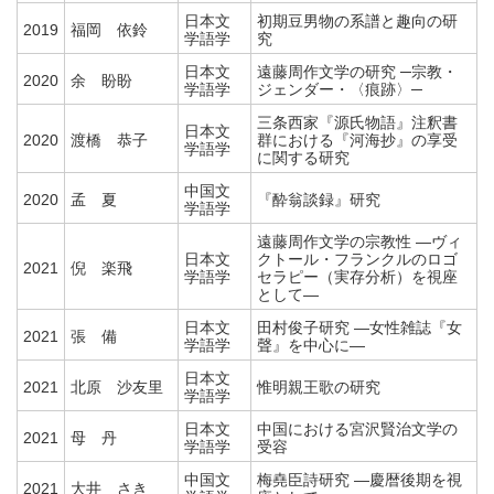
日本文
初期豆男物の系譜と趣向の研
2019
福岡 依鈴
学語学
究
日本文
遠藤周作文学の研究 ─宗教・
2020
余 盼盼
学語学
ジェンダー・〈痕跡〉─
三条西家『源氏物語』注釈書
日本文
2020
渡橋 恭子
群における『河海抄』の享受
学語学
に関する研究
中国文
2020
孟 夏
『酔翁談録』研究
学語学
遠藤周作文学の宗教性 ―ヴィ
日本文
クトール・フランクルのロゴ
2021
倪 楽飛
学語学
セラピー（実存分析）を視座
として―
日本文
田村俊子研究 ―女性雑誌『女
2021
張 備
学語学
聲』を中心に―
日本文
2021
北原 沙友里
惟明親王歌の研究
学語学
日本文
中国における宮沢賢治文学の
2021
母 丹
学語学
受容
中国文
梅堯臣詩研究 ―慶暦後期を視
2021
大井 さき