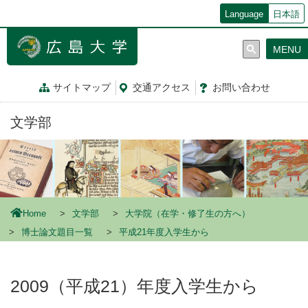
メ
Language
日本語
イ
ン
MENU
コ
ン
テ
サイトマップ
交通
アクセス
お問
い
合
わ
せ
ン
ツ
文学部
に
移
動
Home
文学部
大学院（在学・修了生の方へ）
博士論文題目一覧
平成21年度入学生から
2009（平成21）年度入学生から