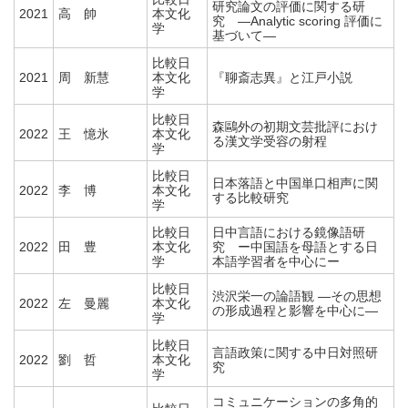
研究論文の評価に関する研
2021
高 帥
本文化
究 ―Analytic scoring 評価に
学
基づいて―
比較日
2021
周 新慧
本文化
『聊斎志異』と江戸小説
学
比較日
森鷗外の初期文芸批評におけ
2022
王 憶氷
本文化
る漢文学受容の射程
学
比較日
日本落語と中国単口相声に関
2022
李 博
本文化
する比較研究
学
比較日
日中言語における鏡像語研
2022
田 豊
本文化
究 ー中国語を母語とする日
学
本語学習者を中心にー
比較日
渋沢栄一の論語観 ―その思想
2022
左 曼麗
本文化
の形成過程と影響を中心に―
学
比較日
言語政策に関する中日対照研
2022
劉 哲
本文化
究
学
コミュニケーションの多角的