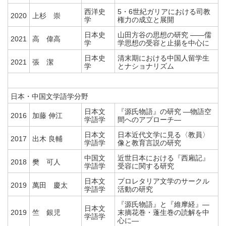
西洋史
5・6世紀ガリアにおける司教
2020
上杉 崇
学
権力の成立と展開
日本史
山田方谷の思想の研究 ――儒
2021
高 偉高
学
学思想の受容と止揚を中心に
日本史
清末期における中国人留学生
2021
張 潔
学
とナショナリズム
日本・中国文学語学分野
日本文
『源氏物語』の研究 ―物語空
2016
加藤 伸江
学語学
間へのアプローチ―
日本文
日本近代文学に見る〈教員〉
2017
出木 良輔
学語学
像と教育言説の研究
中国文
近世日本における『西廂記』
2018
樊 可人
学語学
受容に関する研究
日本文
プロレタリア文学のサークル
2019
萬田 慶太
学語学
活動の研究
『源氏物語』と『維摩経』―
日本文
2019
竺 銀児
末摘花巻・蓬生巻の読解を中
学語学
心に―