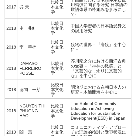
比較日
用習慣に関する研究-日本語の
2017
呉 天一
本文化
敬語体系の枠組みを参考にし
学
て-
比較日
中国人学習者の日本語受身文
2018
史 兆紅
本文化
の誤用研究
学
比較日
鏡物の世界－『唐鏡』を中心
2018
李 莘梓
本文化
に－
学
芥川龍之介における西洋古典
DAMASO
比較日
の受容－「神神の微笑」と
2018
FERREIRO
本文化
「文芸的な，余りに文芸的
POSSE
学
な」を中心に
比較日
明治期における在朝日本人の
2018
徳間 一芽
本文化
研究－木浦開港を中心に
学
The Role of Community
NGUYEN THI
比較日
Education in Achieving
2018
PHUONG
本文化
Education for Sustainable
HAO
学
Development(ESD) in Japan.
比較日
コミュニカティブ・アプロー
2019
閻 慧
本文化
チの理論的検討と受容状況に