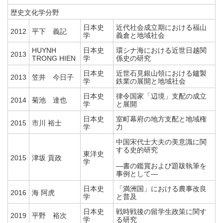
歴史文化学分野
日本史
近代社会成立期における福山
2012
平下 義記
学
義倉と地域社会
HUYNH
日本史
環シナ海における近世日越関
2013
TRONG HIEN
学
係史の研究
日本史
近世石見銀山領における鑪製
2013
笠井 今日子
学
鉄業の展開と地域社会
日本史
律令国家「辺境」支配の成立
2014
菊池 達也
学
と展開
日本史
室町幕府の地方支配と地域権
2015
市川 裕士
学
力
中国宋代士大夫の美意識に関
する史的研究
東洋史
2015
津坂 貢政
学
―書の鑑賞および題跋執筆を
事例として―
日本史
「満洲国」における農事改良
2016
海 阿虎
学
と普及
日本史
戦時戦後の留学生政策に関す
2019
平野 裕次
学
る研究