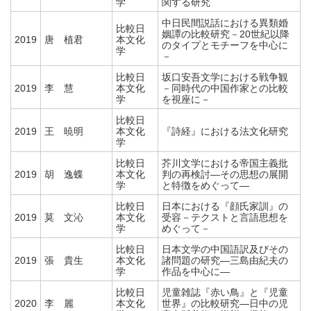
学
関する研究
中日民間説話における異類婚
比較日
姻譚の比較研究－20世紀以降
2019
唐 植君
本文化
のタイプとモチーフを中心に
学
－
比較日
坂口安吾文学における戦争観
2019
李 慧
本文化
－同時代の中国作家との比較
学
を視座に－
比較日
2019
王 暁明
本文化
『詩経』における法文化研究
学
比較日
芥川文学における帝国主義批
2019
胡 逸蝶
本文化
判の再検討―その思想の展開
学
と特徴をめぐって―
比較日
日本における『顔氏家訓』の
2019
莫 文沁
本文化
受容－テクストと言語思想を
学
めぐって－
比較日
日本文学の中国語訳及びその
2019
張 貴生
本文化
諸問題の研究―三島由紀夫の
学
作品を中心に―
比較日
児童雑誌『赤い鳥』と『児童
2020
李 麗
本文化
世界』の比較研究―日中の児