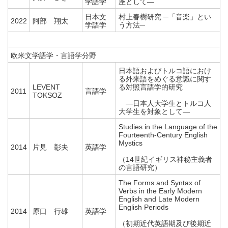
学語学
座として―
日本文
村上春樹研究 ─「音楽」とい
2022
阿部 翔太
学語学
う方法─
欧米文学語学・言語学分野
日本語およびトルコ語におけ
る外来語をめぐる意識に関す
LEVENT
る対照言語学的研究
2011
言語学
TOKSOZ
―日本人大学生とトルコ人
大学生を対象として―
Studies in the Language of the
Fourteenth-Century English
Mystics
2014
片見 彰夫
英語学
（14世紀イギリス神秘主義者
の言語研究）
The Forms and Syntax of
Verbs in the Early Modern
English and Late Modern
English Periods
2014
原口 行雄
英語学
（初期近代英語期及び後期近