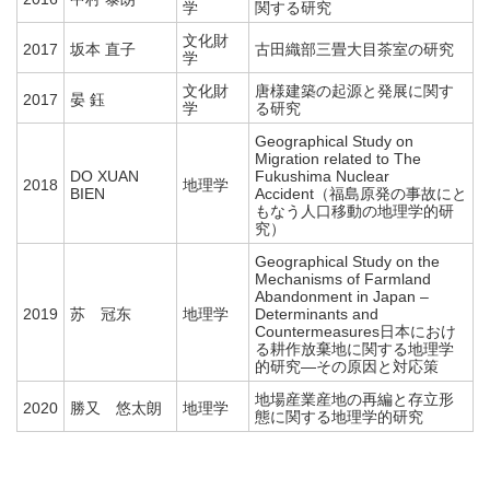
学
関する研究
文化財
2017
坂本 直子
古田織部三畳大目茶室の研究
学
文化財
唐様建築の起源と発展に関す
2017
晏 鈺
学
る研究
Geographical Study on
Migration related to The
DO XUAN
Fukushima Nuclear
2018
地理学
BIEN
Accident（福島原発の事故にと
もなう人口移動の地理学的研
究）
Geographical Study on the
Mechanisms of Farmland
Abandonment in Japan –
2019
苏 冠东
地理学
Determinants and
Countermeasures日本におけ
る耕作放棄地に関する地理学
的研究―その原因と対応策
地場産業産地の再編と存立形
2020
勝又 悠太朗
地理学
態に関する地理学的研究