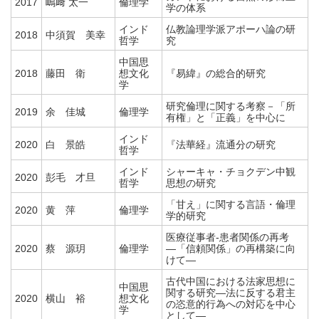
2017
嶋﨑 太一
倫理学
学の体系
インド
仏教論理学派アポーハ論の研
2018
中須賀 美幸
哲学
究
中国思
2018
藤田 衛
想文化
『易緯』の総合的研究
学
研究倫理に関する考察－「所
2019
余 佳城
倫理学
有権」と「正義」を中心に
インド
2020
白 景皓
『法華経』流通分の研究
哲学
インド
シャーキャ・チョクデン中観
2020
彭毛 才旦
哲学
思想の研究
「甘え」に関する言語・倫理
2020
黄 萍
倫理学
学的研究
医療従事者-患者関係の再考
2020
蔡 源玥
倫理学
―「信頼関係」の再構築に向
けて―
古代中国における法家思想に
中国思
関する研究―法に反する君主
2020
横山 裕
想文化
の恣意的行為への対応を中心
学
として―