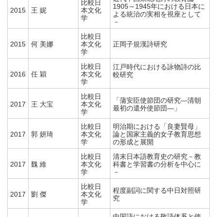
比較日
1905～1945年における日本に
2015
王 妮
本文化
よる統治の実相を視座として
学
－
比較日
2015
何 美娜
本文化
正岡子規漢詩研究
学
比較日
江戸時代における詠物詩の比
2016
任 穎
本文化
較研究
学
比較日
「蒲安臣使節団の研究―清朝
2017
王 大宝
本文化
最初の遣外使節団―」
学
比較日
明治期における「良妻賢母」
2017
郭 妍琦
本文化
論と国家主義的女子教育思想
学
の形成と展開
比較日
清末日本語教育史の研究－教
2017
魏 維
本文化
科書と学習書の分析を中心に
学
－
比較日
程度副詞に関する中日対照研
2017
劉 傑
本文化
究
学
中国語における敬語体系と使