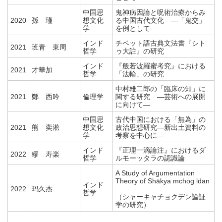
中国思
鬼神病因論と呪術治療からみ
2020
孫 瑾
想文化
る中国古代文化 ―「鬼交」
学
を例として―
インド
チベット語古典文法書『シト
2021
班青 東周
哲学
ゥ大註』の研究
インド
『般若波羅蜜考究』における
2021
才華加
哲学
「法輪」の研究
中村雄二郎の「臨床の知」に
2021
鄭 西吟
倫理学
関する研究 ―芸術への展開
に向けて―
中国思
古代中国における「無為」の
2021
熊 奕淞
想文化
政治思想研究―新出土資料の
学
考察を中心に―
インド
『正理一滴論注』におけるダ
2022
繆 寿楽
哲学
ルモーッタラの認識論
A Study of Argumentation
Theory of Shākya mchog ldan
インド
2022
玛久杰
哲学
（シャーキャチョクデン論証
学の研究）