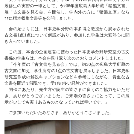
履修生の実習の一環として、令和6年度広島大学所蔵「猪熊文書」
展「古文書を見る会」を開催し、学内外の方に「猪熊文庫」なら
びに標本収集文書等を公開しました。
会の始まりには、日本史学分野の本多博之教授から展示された
古文書1点1点について解説があり、参加した学生は大変熱心に聞
き入っていました。
この度、本会の企画運営に携わった日本史学分野研究室の古文
書係の学生らは、本会を振り返り次のとおりコメントしました。
「今年度の「古文書を見る会」では、約30点の広島大学所蔵の
古文書に加え、学生所有の1点の古文書を展示しました。日本史学
研究室作成の解説キャプションなどを参考にしながら、貴重な古
文書を間近で閲覧でき、学びの多い経験ができました。
開催にあたり、先生方や院生の皆さまに多くのご協力をいただ
き、ありがとうございました。ご来場の皆さまにとって、この展
示が少しでも実りあるものとなっていれば幸いです。」
ご参加いただいたみなさま、ありがとうございました。