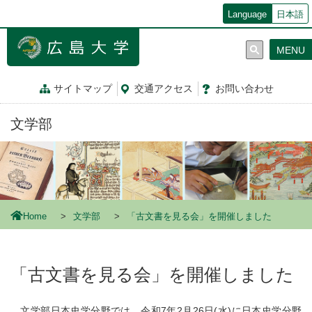
メ
Language
日本語
イ
ン
MENU
コ
ン
テ
サイトマップ
交通
アクセス
お問
い
合
わ
せ
ン
ツ
文学部
に
移
動
Home
文学部
「古文書を見る会」を開催しました
「古文書を見る会」を開催しました
文学部日本史学分野では、令和7年2月26日(水)に日本史学分野