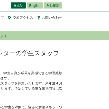
日本語
English
自動翻訳
ップ
交通
アクセス
お問
い
合
わ
せ
します！
センターの学生スタッフ
に、学生自身が成果を実感できる学習経験
います。
生スタッフを募集いたします。来年度４月
行います。予定している主な業務内容は次
いる学生を対象に、悩みの解消やネットワ