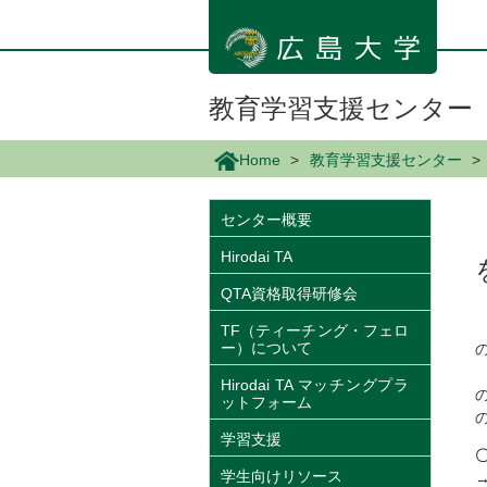
メ
イ
ン
コ
ン
教育学習支援センター
テ
ン
Home
教育学習支援センター
ツ
に
移
センター概要
動
Hirodai TA
QTA資格取得研修会
TF（ティーチング・フェロ
ー）について
Hirodai TA マッチングプラ
ットフォーム
学習支援
学生向けリソース