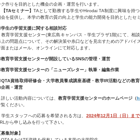
ーク作りを目的とした機会の企画・運営を行います。
→【TAセミナー】
TAとして勤務する学生やHirodai TA制度に興味
機会を提供し、本学の教育の質の向上と学生の能力開発を目的としたセ
〇学生の学習支援に関する相談対応
→教育学習支援センター(東広島キャンパス・学生プラザ1階)にて、相
修上の問題点について、その解決策や糸口などを見出すためのアドバイ
対面またはメール、オンラインにて対応します。
〇教育学習支援センターが開設しているSNSの管理・運営
〇教育学習支援センターの「ニューズレター」執筆・編集作業
〇QTA資格取得研修会・大学教員養成講座基礎・教学IR活動などの教
の企画・運営
詳しい活動内容については、
教育学習支援センターのホームページ（
h
ご覧ください。
学生スタッフへの応募を希望される方は、
2024年12月1日（日）まで
URLから申し込みを行って下さい。
【募集対象】
・QTAまたはTF資格を保有している本学の大学院生