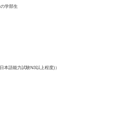
学の学部生
。
日本語能力試験N3以上程度)）