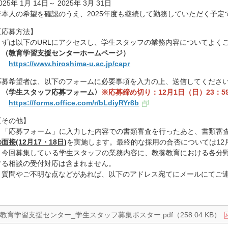
025年 1月 14日～ 2025年 3月 31日
※本人の希望を確認のうえ、2025年度も継続して勤務していただく予定
【応募方法】
まずは以下のURLにアクセスし、学生スタッフの業務内容についてよく
（教育学習支援センターホームページ）
https://www.hiroshima-u.ac.jp/capr
応募希望者は、以下のフォームに必要事項を入力の上、送信してくださ
〈学生スタッフ応募フォーム〉
※応募締め切り：12月1日（日）23：5
https://forms.office.com/r/bLdiyRYr8b
【その他】
・「応募フォーム」に入力した内容での書類審査を行ったあと、書類審
面接(12月17・18日)
を実施します。最終的な採用の合否については12
・今回募集している学生スタッフの業務内容に、教養教育における各分
する相談の受付対応は含まれません。
・質問やご不明な点などがあれば、以下のアドレス宛てにメールにてご
教育学習支援センター_学生スタッフ募集ポスター.pdf（258.04 KB）