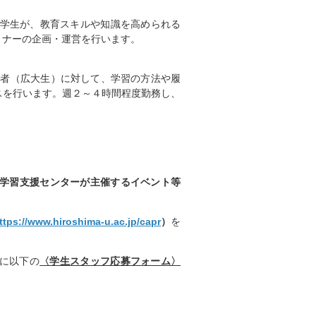
を持つ学生が、教育スキルや知識を高められる
ミナーの企画・運営を行います。
談者（広大生）に対して、学習の方法や履
スを行います。週２～４時間程度勤務し、
育学習支援センターが主催するイベント等
ttps://www.hiroshima-u.ac.jp/capr
）
を
に以下の
〈学生スタッフ応募フォーム〉