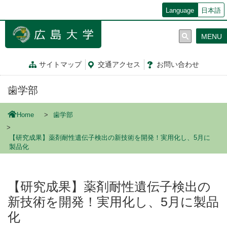
メ
Language
日本語
イ
ン
MENU
コ
ン
テ
サイトマップ
交通
アクセス
お問
い
合
わ
せ
ン
ツ
歯学部
に
移
動
Home
歯学部
【研究成果】薬剤耐性遺伝子検出の新技術を開発！実用化し、5月に
製品化
【研究成果】薬剤耐性遺伝子検出の
新技術を開発！実用化し、5月に製品
化