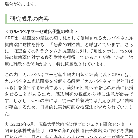
場合があります。
研究成果の内容
＜カルバペネマーゼ遺伝子型の検出＞
CREは、抗菌薬の最後の切り札として使用されるカルバペネム系
抗菌薬に耐性を持ち、「悪夢の耐性菌」と呼ばれています。さら
に、ほぼ全てのβ-ラクタム系抗菌薬に対して耐性を示し、他の系
統の抗菌薬に対する多剤耐性を獲得していることが多いため、治
療に難渋する傾向があり、特に問題視されています。
この内、カルバペネマーゼ産生腸内細菌科細菌（以下CPE）は、
カルバペネム系抗菌薬を分解する酵素（カルバペネマーゼと呼ば
れる）を産生する細菌であり、薬剤耐性遺伝子を他の細菌に伝播
させることがあるため、感染制御の観点から特に注意が必要で
す。しかし、CPEの中には、従来の培養法では判定が難しい菌株
が存在するため、日常的に実施可能な検査法が求められていまし
た。
去る2016年6月、広島大学院内感染症プロジェクト研究センターと
関東化学株式会社は、CPEの薬剤耐性遺伝子検出法に関する共同
研究を行い、日本に多く存在する主なカルバペネマーゼ遺伝子型