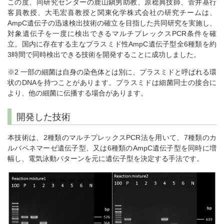
この度、同研究センターの鹿山鎭男助教、原稔典技師、菅井基行
客員教授、大毛宏喜教授と関東化学株式会社の研究チームは、
AmpC遺伝子の迅速検出技術の確立を目指した共同研究を実施し、
対象遺伝子を一度に検出できるマルチプレックスPCR条件を確
立。国内に存在する主なプラスミド性AmpC遺伝子型全6種類を約
3時間で同時検出できる技術を開発することに成功しました。
※2 一部の細菌は自身の染色体とは別に、プラスミドと呼ばれる環
状のDNAを持つことがあります。プラスミドは細菌同士の接合に
より、他の細菌に伝播する場合があります。
開発した技術
本技術は、2種類のマルチプレックスPCR法を用いて、7種類のカ
ルバペネマーゼ遺伝子型、又は6種類のAmpC遺伝子型を同時に増
幅し、電気泳動パターンを元に遺伝子型を決定する手法です。