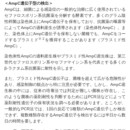
＜AmpC遺伝子型の検出＞
AmpCは、細菌による感染症の一般的な治療に広く使用されている
セファロスポリン系抗菌薬を分解する酵素です。多くのグラム陰
性桿菌は染色体上にAmpC遺伝子を保有しており、抗菌薬の曝露等
によってAmpCの過剰産生が誘導されます（染色体性AmpC）。ま
た、染色体上にAmpC遺伝子を保有しない菌種でも、AmpCをコー
※２
ドするプラスミド
を獲得することがあります（プラスミド性
AmpC）。
染色体性AmpCの過剰産生株やプラスミド性AmpC産生株は、第三
世代セファロスポリン系やセファマイシン系を代表とする多くの
β-ラクタム系抗菌薬に耐性を示します。
また、プラスミド性AmpC遺伝子は、菌種を超えて広がる危険性が
あり、感染制御の観点から特に注意が必要です。しかし、AmpC産
生株の中には、従来の培養法では判定が難しい菌株が存在し、こ
のような菌株の薬剤耐性を判断するためにはPCR法などによって
薬剤耐性遺伝子の保有状況を調べる必要があります。ところが、
一般的なPCR法では、1回の反応で1種類のAmpC遺伝子しか検出
できず、複数種類存在するAmpC遺伝子を検出するには半日から数
日の時間を要します。