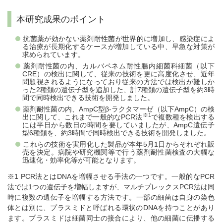
本研究成果のポイント
抗菌薬が効かない薬剤耐性菌が世界的に増加し、感染症によ
る治療が長期化するケースが増加している中、早急な対策が
求められています。
薬剤耐性菌の内、カルバペネム耐性腸内細菌科細菌（以下
CRE）の検出に関して、従来の技術を更に高度化させ、近年
問題視されるようになっており従来の方法では検出が難しか
った2種類の遺伝子型を追加した、計7種類の遺伝子型を約3時
間で同時検出できる技術を開発しました。
薬剤耐性菌の内、AmpC型β-ラクタマーゼ（以下AmpC）の検
※1
出に関して、これまで一般的なPCR法
で複数種を検出する
には半日から数日の時間を要していましたが、AmpC遺伝子
型6種類を、約3時間で同時検出できる技術を開発しました。
これらの技術を実用化した製品が本年5月1日からそれぞれ販
売を決定。病院や研究機関等で行う薬剤耐性菌検査の大幅な
迅速化・効率化等が可能となります。
※1 PCR法とはDNAを増幅させる手法の一つです。一般的なPCR
法では1つの遺伝子を増幅しますが、マルチプレックスPCR法は同
時に複数の遺伝子を増幅する方法です。一部の細菌は自身の染色
体とは別に、プラスミドと呼ばれる環状のDNAを持つことがあり
ます。プラスミドは細菌同士の接合により、他の細菌に伝播する