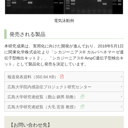
電気泳動例
発売される製品
本研究成果は、実用化に向けた開発が進んでおり、2018年5月1日
に関東化学株式会社より「シカジーニアス® カルバペネマーゼ遺
伝子型検出キット２」、「シカジーニアス® AmpC遺伝子型検出キ
ット」として製品化し発売を決定しています。
報道発表資料（350.84 KB）
広島大学院内感染症プロジェクト研究センター
広島大学研究者総覧（鹿山 鎭男 助教）
広島大学研究者総覧（大毛 宏喜 教授）
【お問い合わせ先】