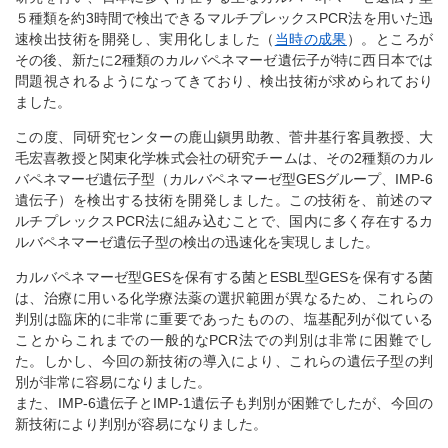
５種類を約3時間で検出できるマルチプレックスPCR法を用いた迅
速検出技術を開発し、実用化しました（
当時の成果
）。ところが
その後、新たに2種類のカルバペネマーゼ遺伝子が特に西日本では
問題視されるようになってきており、検出技術が求められており
ました。
この度、同研究センターの鹿山鎭男助教、菅井基行客員教授、大
毛宏喜教授と関東化学株式会社の研究チームは、その2種類のカル
バペネマーゼ遺伝子型（カルバペネマーゼ型GESグループ、IMP-6
遺伝子）を検出する技術を開発しました。この技術を、前述のマ
ルチプレックスPCR法に組み込むことで、国内に多く存在するカ
ルバペネマーゼ遺伝子型の検出の迅速化を実現しました。
カルバペネマーゼ型GESを保有する菌とESBL型GESを保有する菌
は、治療に用いる化学療法薬の選択範囲が異なるため、これらの
判別は臨床的に非常に重要であったものの、塩基配列が似ている
ことからこれまでの一般的なPCR法での判別は非常に困難でし
た。しかし、今回の新技術の導入により、これらの遺伝子型の判
別が非常に容易になりました。
また、IMP-6遺伝子とIMP-1遺伝子も判別が困難でしたが、今回の
新技術により判別が容易になりました。