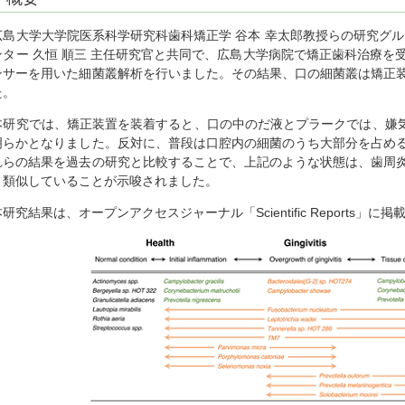
広島大学大学院医系科学研究科歯科矯正学 谷本 幸太郎教授らの研究グル
ンター 久恒 順三 主任研究官と共同で、広島大学病院で矯正歯科治療を
ンサーを用いた細菌叢解析を行いました。その結果、口の細菌叢は矯正
た。
本研究では、矯正装置を装着すると、口の中のだ液とプラークでは、嫌
明らかとなりました。反対に、普段は口腔内の細菌のうち大部分を占め
れらの結果を過去の研究と比較することで、上記のような状態は、歯周
と類似していることが示唆されました。
本研究結果は、オープンアクセスジャーナル「Scientific Reports」に