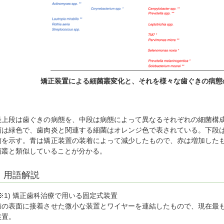
矯正装置による細菌叢変化と、それを様々な歯ぐきの病態
最上段は歯ぐきの病態を、中段は病態によって異なるそれぞれの細菌構
菌は緑色で、歯肉炎と関連する細菌はオレンジ色で表されている。下段
菌を示す。青は矯正装置の装着によって減少したもので、赤は増加した
菌叢と類似していることが分かる。
用語解説
(※1) 矯正歯科治療で用いる固定式装置
歯の表面に接着させた微小な装置とワイヤーを連結したもので、現在最
装置。