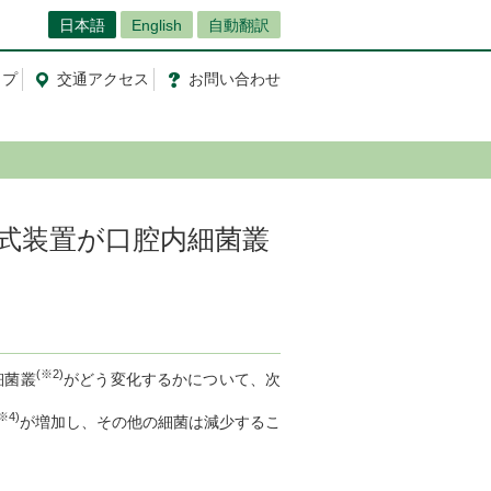
日本語
English
自動翻訳
ップ
交通
アクセス
お問
い
合
わ
せ
式装置が口腔内細菌叢
(※2)
細菌叢
がどう変化するかについて、次
※4)
が増加し、その他の細菌は減少するこ