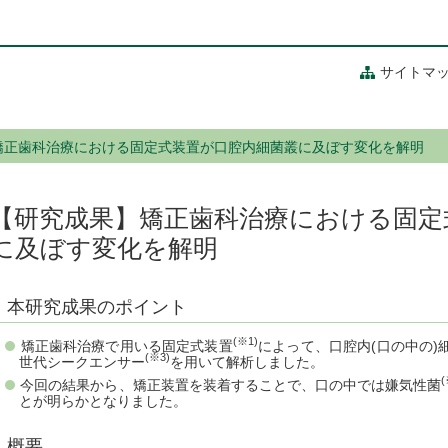
サイトマ
矯正歯科治療における固定式装置が口腔内細菌叢に及ぼす変化を解明
【研究成果】矯正歯科治療における固定
に及ぼす変化を解明
本研究成果のポイント
(※1)
矯正歯科治療で用いる固定式装置
によって、口腔内(口の中の)
(※3)
世代シークエンサー
を用いて解析しました。
(
今回の結果から、矯正装置を装着することで、口の中では嫌気性菌
とが明らかとなりました。
概要