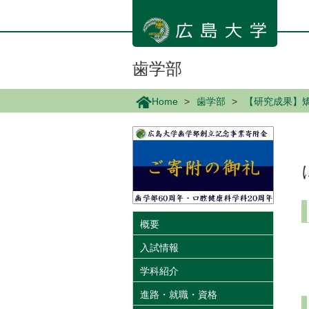
メ
イ
ン
コ
ン
歯学部
テ
ン
Home
歯学部
【研究成果】
ツ
に
移
動
概要
入試情報
学科紹介
進路・就職・資格