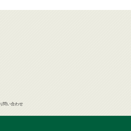
お問
い
合
わ
せ