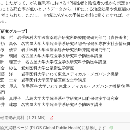
る。したがって、がん罹患率におけるHP陽性者と陰性者の差から想定さ
んによる死亡率が低いというデータから、HPによる治療効果や免疫能
も考えられた。ただし、HP感染ががんの予後に有利に働くとすれば、
ある。
【研究グループ】
西塚 哲 岩手医科大学医歯薬総合研究所医療開発研究部門（責任著者
中杤 昌弘 名古屋大学大学院医学系研究科総合保健学専攻実社会情報
小泉 優香 岩手医科大学医歯薬総合研究所医療開発研究部門
菱田 朝陽 名古屋大学大学院医学系研究科予防医学講座
岡田 理恵子 名古屋大学大学院医学系研究科予防医学講座
川合 紗世 愛知医科大学公衆衛生学講座
須藤 洋一 岩手医科大学いわて東北メディカル・メガバンク機構
肥田 圭介 岩手医科大学医学部医療安全学講座
清水 厚志 岩手医科大学いわて東北メディカル・メガバンク機構/岩
部門
内藤 真理子 広島大学大学院医系科学研究科口腔保健疫学研究室
若井 建志 名古屋大学大学院医学系研究科予防医学講座
報道発表資料（1.21 MB）
論文掲載ページ (PLOS Global Public Health)に移動します