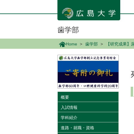
メ
イ
ン
コ
ン
歯学部
テ
ン
Home
歯学部
【研究成果】
ツ
に
移
動
概要
入試情報
学科紹介
進路・就職・資格