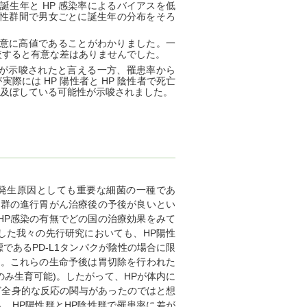
誕生年と HP 感染率によるバイアスを低
陰性群間で男女ごとに誕生年の分布をそろ
群で有意に高値であることがわかりました。一
比較すると有意な差はありませんでした。
とが示唆されたと言える一方、罹患率から
際には HP 陽性者と HP 陰性者で死亡
を及ぼしている可能性が示唆されました。
発生原因としても重要な細菌の一種であ
性群の進行胃がん治療後の予後が良いとい
HP感染の有無でどの国の治療効果をみて
した我々の先行研究においても、HP陽性
あるPD-L1タンパクが陰性の場合に限
た。これらの生命予後は胃切除を行われた
のみ生育可能)。したがって、HPが体内に
ど全身的な反応の関与があったのではと想
、HP陽性群とHP陰性群で罹患率に差が