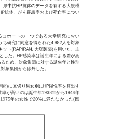
、尿中抗HP抗体のデータを有する大規模
HP抗体、がん罹患率および死亡率につい
MICC)研究を構成するコホートの一つである大幸研究におい
うち研究に同意を得られた4,982人を対象
(RAPIRAN, 大塚製薬)を用いた。主
率とした。HP感染率は誕生年による差があ
あるため、対象集団に対する誕生年と性別
は対象集団から除外した。
は6年間)に区切り男女別にHP陽性率を算出す
が高いのは誕生年1938年から1944年
1975年の女性で20%に満たなかった(図