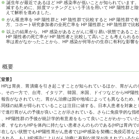
誕生年が最近であるほど HP 感染率が低いことが知られています。
減するために、頻度マッチングという手法を用いて HP 陽性群と
えて解析を進めました。
がん罹患率を HP 陽性群と HP 陰性群で比較すると HP 陽性
方、コホート研究参加者の全死亡率を HP 陽性群と HP 陰性群で
以上の結果から、HP 感染があるとがんに罹り易い状態であるこ
HP 陽性者の死亡率が HP 陰性者と比較して高いことも考えられるが実
率は差がなかったことから、HP 感染が何等かの生存に有利な影響
概要
【背景】
HPは胃炎、胃潰瘍を引き起こすことが知られているほか、胃がんの
る。その一方で、台湾、イタリア、韓国、米国、ドイツなどからHP陽
う報告がなされていた。胃がん治療は国や地域によっても異なるため、
も同様の結果が得られていることは注目に値する。日本人患者を対象と
群で進行胃がんの予後が良いことが示されている。さらに免疫学的な指標で
り、HP陽性群の予後が統計学的有意差をもって良いことがわかってい
患者、すなわちHPを体内に持たない患者さんのものである(HPは胃内で
存在しない状態でもHP陽性胃がん患者ではHP感染を契機に免疫応答な
定される。もしHP感染によりがん治療に有利な状況が生まれているなら