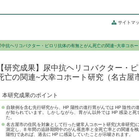
サイトマ
尿中抗ヘリコバクター・ピロリ抗体の有無とがん死亡の関連~大幸コホー
【研究成果】尿中抗ヘリコバクター・ピ
死亡の関連~大幸コホート研究（名古屋
本研究成果のポイント
自験例を含む先行研究から、HP 陽性の進行胃がんでは HP 陰性
が知られています。しかしながら、胃がん以外では HP 感染と
た。
名古屋市の住民を対象として行った健常人コホート研究(大幸研究)に参加し
測定し、8 年間の追跡期間中のがん罹患率と全死亡率との関連を検討し
陽性)であれば、過去に HP に感染していたことが示唆されます。