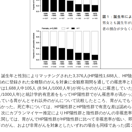
誕生年と性別によりマッチングされた3,376人(HP陽性1,688人、HP
初めに登録された全種類のがんを対象に全観察期間を通しての罹患率と
では1,688人中105人 (8.94人/1000人年)が何らかのがんに罹患していた
人/1000人年)と統計学的有意差をもってHP陽性群でがん罹患率が高か
れている胃がんとそれ以外のがんについて比較したところ、胃がんでも
高かった。死亡率については、HP陽性群とHP陰性群で有意な差は認め
次にカプランマイヤー推定によりHP陽性群と陰性群のがんの非罹患率
に関しては、胃がんでHP陽性群がHP陰性群に比べて非罹患率が低い、
てのがん、および非胃がんを対象としたいずれの場合も同様であった(図