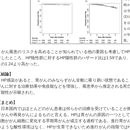
がん罹患のリスクを高めることが知られている他の要因も考慮してHP
討したところ、HP陰性群に対するHP陽性群のハザード比は1.59であり
りの1.24より高かった。
【結論】
HP感染があると、胃がんのみならずがん全般に罹り易い状態であるこ
がんに対する治療効果や免疫能などを増強し、罹患率から推定される死
可能性が示唆された。
【まとめ】
日本国内ではほとんどのがん患者は何らかの治療を受けていることが推
行がんや再発がんによるものと言える。HPは胃がんの原因の一つとし
細胞ががん細胞に変化する早期胃がんが成立する過程である。進行胃が
のような酸性環境はなく、HPが生育できないため進行がんの段階では