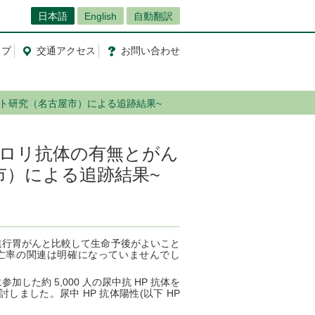
日本語
English
自動翻訳
ップ
交通
アクセス
お問
い
合
わ
せ
ト研究（名古屋市）による追跡結果~
ロリ抗体の有無とがん
市）による追跡結果~
の進行胃がんと比較して生命予後がよいこと
死亡率の関連は明確になっていませんでし
た約 5,000 人の尿中抗 HP 抗体を
ました。尿中 HP 抗体陽性(以下 HP