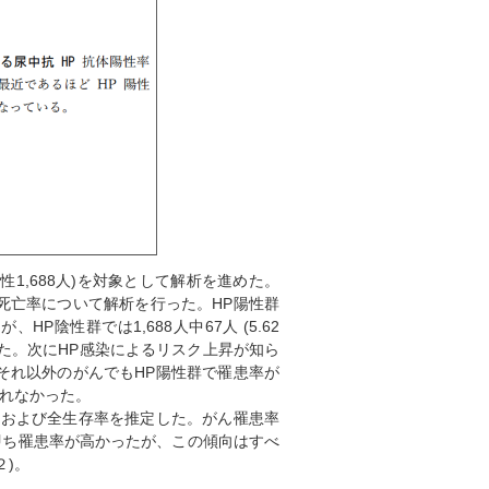
陰性1,688人)を対象として解析を進めた。
死亡率について解析を行った。HP陽性群
が、HP陰性群では1,688人中67人 (5.62
った。次にHP感染によるリスク上昇が知ら
それ以外のがんでもHP陽性群で罹患率が
られなかった。
および全生存率を推定した。がん罹患率
即ち罹患率が高かったが、この傾向はすべ
２)。