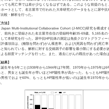
あっても死亡率では差が少なくなるはずである。このような前提のもと
コホートとして、名古屋市で行われた大幸研究のデータをもとに尿中抗
て比較・解析を行った。
【方法】
apan Multi-Institutional Collaborative Cohort (J-
て、前向きに登録された名古屋市在住の登録時年齢35-69歳、5,165名の
として本研究を行った。尿中抗HP抗体の測定は免疫クロマトグラフィーキット
要評価項目は、(種類を問わず)がん罹患率、および(死因を問わず)死亡
ると知られている。解析に対する交絡因子の影響を最小限にする必要が
による頻度マッチングを行った。また、過去にがんの既往があった場合
【結果】
誕生年を5年ごと(1938年から1944年は7年間、1970年から1975年
ると、男女とも誕生年が早いほどHP陽性率が高かった。もっともHP陽性率
の男性でおよそ60%、もっともHP陽性率が低いのは誕生年1970年から
)。