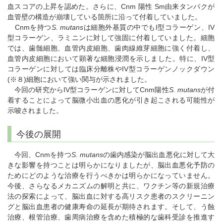
血スコアの上昇を認めた。さらに、Cnm 陽性 Sm由来タンパクが
血管壁の構造が崩壊している箇所に沿って付着していました。
Cnmを持つ
S. mutans
は細胞外基質の中でもI型コラーゲン、IV
型コラーゲン、ラミニンに対して強固に付着していました。細胞
では、歯髄細胞、血管内皮細胞、歯肉線維芽細胞に強く付着し、
血管内皮細胞において顕著な細胞浸潤を示しました。特に、IV型
コラーゲンに対しては臨床分離株やIV型コラーゲンノックダウン
(※８)細胞において強い関与が示されました。
今回の研究からIV型コラーゲンに対してCnm陽性
S. mutans
が付
着することによって脳微小出血の悪化が引き起こされる可能性が
示唆されました。
今後の展開
今回、Cnmを持つ
S. mutans
の歯内感染が脳出血悪化に対して大
きな影響を持つことは明らかになりましたが、脳出血悪化予防の
ためにどのような治療を行うべきかは明らかになっていません。
今後、さらなるメカニズムの解明と共に、ワクチン等の新規治療
法の探索によって、脳出血に対する高リスク患者のスクリーニン
グと脳出血患者の健康寿命の延長が期待されます。そして、う蝕
治療、根管治療、歯周病治療を含めた積極的な歯科受診を推進す