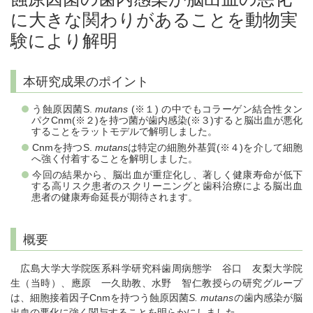
に大きな関わりがあることを動物実
験により解明
本研究成果のポイント
う蝕原因菌S.
mutans
(※１) の中でもコラーゲン結合性タン
パクCnm(※２)を持つ菌が歯内感染(※３)すると脳出血が悪化
することをラットモデルで解明しました。
Cnmを持つS.
mutans
は特定の細胞外基質(※４)を介して細胞
へ強く付着することを解明しました。
今回の結果から、脳出血が重症化し、著しく健康寿命が低下
する高リスク患者のスクリーニングと歯科治療による脳出血
患者の健康寿命延長が期待されます。
概要
広島大学大学院医系科学研究科歯周病態学 谷口 友梨大学院
生（当時）、應原 一久助教、水野 智仁教授らの研究グループ
は、細胞接着因子Cnmを持つう蝕原因菌
S. mutans
の歯内感染が脳
出血の悪化に強く関与することを明らかにしました。