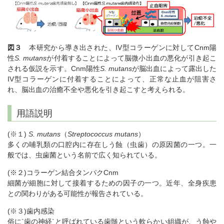
図３
本研究から導き出された、IV型コラーゲンに対してCnm陽
性
S. mutans
が付着することによって脳微小出血の悪化が引き起こ
される仮説を示す。Cnm陽性
S. mutans
が脳出血によって露出した
IV型コラーゲンに付着することによって、正常な止血が阻害さ
れ、脳出血の治癒不全や悪化を引き起こすと考えられる。
用語説明
(※１)
S. mutans
（
Streptococcus mutans
）
多くの哺乳類の口腔内に存在しう蝕（虫歯）の原因菌の一つ。一
般では、虫歯菌という名前で広く知られている。
(※２)コラーゲン結合タンパクCnm
細菌が細胞に対して接着するための因子の一つ。近年、全身疾患
との関わりがある可能性が報告されている。
(※３)歯内感染
俗に`歯の神経`と呼ばれている歯髄という軟らかい組織が、う蝕や