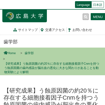
メ
Language
日本語
イ
ン
MENU
コ
ン
テ
サイトマップ
交通
アクセス
お問
い
合
わ
せ
ン
ツ
歯学部
に
移
動
Home
歯学部
【研究成果】う蝕原因菌の約20％に存在する細胞接着因子Cnmを持つ
う蝕原因菌の歯内感染が脳出血の悪化に大きな関わりがあることを動
物実験により解明
【研究成果】う蝕原因菌の約20％に
存在する細胞接着因子Cnmを持つう
蝕原因菌の歯内感染が脳出血の悪化