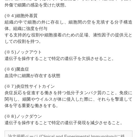
外傷で細菌の感染を受けた状態。
(※４)細胞外基質
組織の中で細胞の外に存在し、細胞間の空を充填する分子構造
体。組織に強度を付与
する支持的な役割や細胞接着のための足場、液性因子の提供元と
しての役割を持つ。
(※５)ノックアウト
遺伝子を操作することで特定の遺伝子を欠損させること。
(※６)菌血症
血流中に細菌が存在する状態
(※７)炎症性サイトカイン
炎症反応を促進する働きを持つ低分子タンパク質のこと。免疫に
関与し、細菌やウイルスが体に侵入した際に、それらを撃退して
体を守る重要な働きをする。
(※８)ノックダウン
遺伝子を操作することで特定の遺伝子発現を減少させること。
論文掲載ページ (Clinical and Experimental Immunology)に移