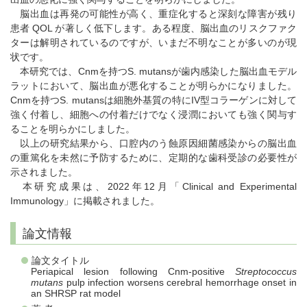
脳出血は再発の可能性が高く、重症化すると深刻な障害が残り
患者 QOL が著しく低下します。ある程度、脳出血のリスクファク
ターは解明されているのですが、いまだ不明なことが多いのが現
状です。
本研究では、Cnmを持つS. mutansが歯内感染した脳出血モデル
ラットにおいて、脳出血が悪化することが明らかになりました。
Cnmを持つS. mutansは細胞外基質の特にIV型コラーゲンに対して
強く付着し、細胞への付着だけでなく浸潤においても強く関与す
ることを明らかにしました。
以上の研究結果から、口腔内のう蝕原因細菌感染からの脳出血
の重篤化を未然に予防するために、定期的な歯科受診の必要性が
示されました。
本研究成果は、2022年12月「Clinical and Experimental
Immunology」に掲載されました。
論文情報
論文タイトル
Periapical lesion following Cnm-positive
Streptococcus
mutans
pulp infection worsens cerebral hemorrhage onset in
an SHRSP rat model