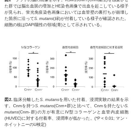
た群では脳出血斑の増加とHE染色画像で出血を起こしている様子
が見られ、蛍光免疫染色画像においては血管壁の裏打ちが崩壊し
た箇所に沿って
S. mutans
(緑)が付着している様子が確認された。
細胞の核はDAPI陽性の領域(青)として示されている。
図2.
臨床分離した
S. mutans
を用いた付着、浸潤実験の結果を示
す。Cnmを持つ
S. mutans
(Cnm+群)と比べて、Cnmを持たない
S.
mutans
(Cnm-群)の方が有意にIV型コラーゲンと血管内皮細胞
(HUVEC)に対する付着率、浸潤率が低かった。(*P < 0.01; マン・
ホイットニーのU検定)