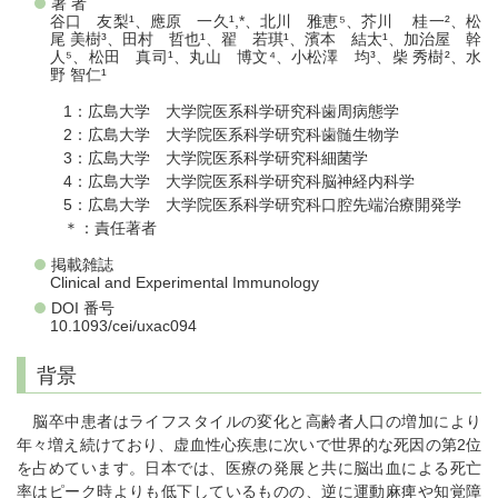
著 者
谷口 友梨¹、應原 一久¹,*、北川 雅恵⁵、芥川 桂一²、松
尾 美樹³、田村 哲也¹、翟 若琪¹、濱本 結太¹、加治屋 幹
人⁵、松田 真司¹、丸山 博文⁴、小松澤 均³、柴 秀樹²、水
野 智仁¹
1：広島大学 大学院医系科学研究科歯周病態学
2：広島大学 大学院医系科学研究科歯髄生物学
3：広島大学 大学院医系科学研究科細菌学
4：広島大学 大学院医系科学研究科脳神経内科学
5：広島大学 大学院医系科学研究科口腔先端治療開発学
＊：責任著者
掲載雑誌
Clinical and Experimental Immunology
DOI 番号
10.1093/cei/uxac094
背景
脳卒中患者はライフスタイルの変化と高齢者人口の増加により
年々増え続けており、虚血性心疾患に次いで世界的な死因の第2位
を占めています。日本では、医療の発展と共に脳出血による死亡
率はピーク時よりも低下しているものの、逆に運動麻痺や知覚障