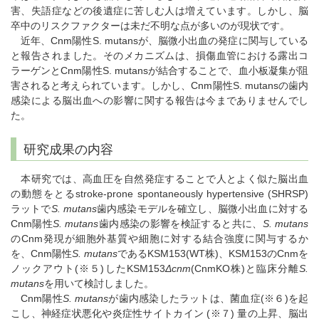
害、失語症などの後遺症に苦しむ人は増えています。しかし、脳
卒中のリスクファクターは未だ不明な点が多いのが現状です。
近年、Cnm陽性S. mutansが、脳微小出血の発症に関与している
と報告されました。そのメカニズムは、損傷血管における露出コ
ラーゲンとCnm陽性S. mutansが結合することで、血小板凝集が阻
害されると考えられています。しかし、Cnm陽性S. mutansの歯内
感染による脳出血への影響に関する報告は今までありませんでし
た。
研究成果の内容
本研究では、高血圧を自然発症することで人とよく似た脳出血
の動態をとるstroke-prone spontaneously hypertensive (SHRSP)
ラットで
S. mutans
歯内感染モデルを確立し、脳微小出血に対する
Cnm陽性
S. mutans
歯内感染の影響を検証すると共に、
S. mutans
のCnm発現が細胞外基質や細胞に対する結合強度に関与するか
を、Cnm陽性
S. mutans
であるKSM153(WT株)、KSM153のCnmを
ノックアウト(※５)したKSM153
Δcnm
(CnmKO株)と臨床分離
S.
mutans
を用いて検討しました。
Cnm陽性
S. mutans
が歯内感染したラットは、菌血症(※６)を起
こし、神経症状悪化や炎症性サイトカイン (※７) 量の上昇、脳出