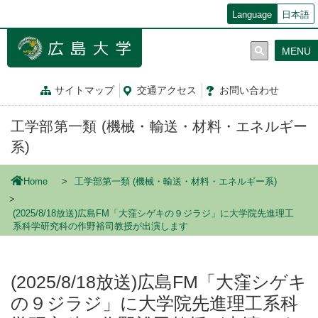
メ
Language
日本語
イ
ン
MENU
コ
ン
テ
サイトマップ
交通
アクセス
お問
い
合
わ
せ
ン
ツ
工学部第一類 (機械・輸送・材料・エネルギー
に
移
系)
動
Home
工学部第一類 (機械・輸送・材料・エネルギー系)
(2025/8/18放送)広島FM「大窪シゲキの９ジラジ」に大学院先進理工
系科学研究科の作野裕司教授が出演します
(2025/8/18放送)広島FM「大窪シゲキ
の９ジラジ」に大学院先進理工系科