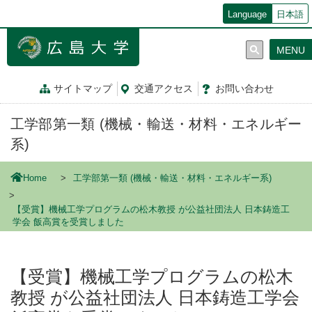
メ
Language
日本語
イ
ン
MENU
コ
ン
テ
サイトマップ
交通
アクセス
お問
い
合
わ
せ
ン
ツ
工学部第一類 (機械・輸送・材料・エネルギー
に
移
系)
動
Home
工学部第一類 (機械・輸送・材料・エネルギー系)
【受賞】機械工学プログラムの松木教授 が公益社団法人 日本鋳造工
学会 飯高賞を受賞しました
【受賞】機械工学プログラムの松木
教授 が公益社団法人 日本鋳造工学会