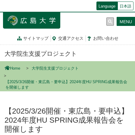
メ
Language
日本語
イ
ン
MENU
コ
ン
テ
サイトマップ
交通
アクセス
お問
い
合
わ
せ
ン
ツ
大学院生支援プロジェクト
に
移
動
Home
大学院生支援プロジェクト
【2025/3/26開催・東広島・要申込】2024年度HU SPRING成果報告会
を開催します
【2025/3/26開催・東広島・要申込】
2024年度HU SPRING成果報告会を
開催します