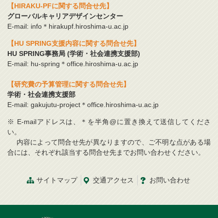
【HIRAKU-PFに関する問合せ先】
グローバルキャリアデザインセンター
E-mail: info＊hirakupf.hiroshima-u.ac.jp
【HU SPRING支援内容に関する問合せ先】
HU SPRING事務局 (学術・社会連携支援部)
E-mail: hu-spring＊office.hiroshima-u.ac.jp
【研究費の予算管理に関する問合せ先】
学術・社会連携支援部
E-mail: gakujutu-project＊office.hiroshima-u.ac.jp
※ E-mailアドレスは、＊を半角@に置き換えて送信してくださ
い。
内容によって問合せ先が異なりますので、ご不明な点がある場
合には、それぞれ該当する問合せ先までお問い合わせください。
サイトマップ
交通
アクセス
お問
い
合
わ
せ