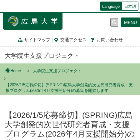
メ
Language
日本語
イ
ン
MENU
コ
ン
テ
サイトマップ
交通
アクセス
お問
い
合
わ
せ
ン
ツ
大学院生支援プロジェクト
に
移
動
Home
大学院生支援プロジェクト
【2026/1/5応募締切】(SPRING)広島大学創発的次世代研究者育成・支
援プログラム(2026年4月支援開始分)の募集を開始します
【2026/1/5応募締切】(SPRING)広島
大学創発的次世代研究者育成・支援
プログラム(2026年4月支援開始分)の