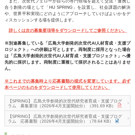
また、次世代フェローが自らの専門領域を超えて交流・連携し
合う創発の場として「HU SPRING」を設置し、社会課題の解決
や、世界平和実現にどのようにアプローチしていけばよいかをデ
ィスカッションする場を提供します。
詳しくは次の募集要項等をダウンロードしてご参照ください。
※別途募集している「広島大学創発的次世代AI人材育成・支援プ
ロジェクト」への併願は可とします。両制度に採用となった場合
は「広島大学創発的次世代AI人材育成・支援プロジェクト」へ優
先的に採択します。両制度に重複して採択されることはありませ
ん。
※これまでの募集時より応募書類の様式を変更しています。必ず
本ページのものをダウンロードして使用してください。
【SPRING】 広島大学創発的次世代研究者育成・支援プログ
ラム 募集要項（2026年4月支援開始分）（391.69 KB）
【SPRING】 広島大学創発的次世代研究者育成・支援プログ
ラム 応募書類（2026年4月支援開始分）（78.64 KB）