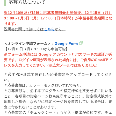
応募方法について
※12月10日及び12日に応募者説明会を開催後、12月15日（月）
9：00～1月5日（月）17：00（日本時間）が申請書提出期間とな
ります。
説明会に関して詳しくは
こちら
から。
＜オンライン申請フォーム＞：
Google Form
【12月15日（月）9：00から申請可能】
※フォーム申請には Google アカウントとパスワードの認証が必
要です。ログイン画面が表示された場合には、ご自身のGmailアド
レスを入力してください。(
※広大メールではありません
）
＊必ずPDF形式で保存した応募書類をアップロードしてくださ
い。
＊応募書類は、カラー・モノクロいずれでも可。
＊応募書類は、必ず本プログラムの指定様式を変更せずに用いる
こと（各項目の指定ページ数も厳守すること）。指定様式以外で
応募した場合、ならびに指定ページ数を超過している場合は、審
査に付されないことがあります。
＊応募書類の「チェックシート」も記入・提出が必須です。チェ