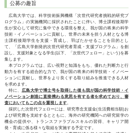
公募の趣旨
広島大学では、科学技術振興機構「次世代研究者挑戦的研究プ
ログラム」の実施機関に採択されたことに伴い、博士課程後期学
生が安心して研究に集中できる環境を整え、我が国の将来の科学
技術・イノベーションに貢献し、世界の未来を担う人材となる博
士課程後期学生を支援・育成し、羽ばたかせることを目的とし
て、「広島大学創発的次世代研究者育成・支援プログラム」を創
設し、支援対象となる学生(以下、「次世代フェロー」という)を募
集します。
本プログラムでは、広い視野と知識をもち、優れた判断力と行
動力を有する総合的な力で、我が国の将来の科学技術・イノベー
ションに貢献し、世界をより良くする取り組みを推進できる人材
を求めます。
特に、
広島大学で博士号を取得した後も我が国の科学技術・イ
ノベーション創造に直接携わる意思を有する者を求めており、審
査においてもこの点を重視します
。
採択した次世代フェローには、研究専念支援金(生活費相当額)お
よび研究費を支給するとともに、海外の研究機関への研究留学の
機会の提供や、トランスファラブルスキルの習得、キャリア開
発・育成に係る様々な取組を実施する予定です。