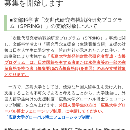
募集を開始します
■文部科学省「次世代研究者挑戦的研究プログラ
ム（SPRING）」の支給対象について
「次世代研究者挑戦的研究プログラム（
SPRING
）」事業に関
し、文部科学省より「研究専念支援金（生活費相当額）支援の対
象は日本人学生に限定する」旨の方針が示されたことに伴い、当
該事業により実施する
「広島大学創発的次世代研究者育成・支援
プログラム」は、日本国籍を有する者または永住者等の一部の在
留資格を持つ者（募集要項の応募資格
(5)
を参照）のみが支援対象
となります。
一方で、広島大学としては、優秀な外国人留学生を受け入れ、
支援することも不可欠であると考えることから、大学独自に、外
国人留学生向けの支援制度「広島大学グローバル博士フェローシ
ップ制度」を立ち上げます。
外国人留学生の方は「広島大学グロ
ーバル博士フェローシップ制度」に申請してください。
「広島大学グローバル博士フェローシップ制度」
■
Regarding Eligibility for MEXT "Support for Pioneering