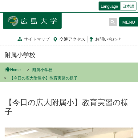
メ
Language
日本語
イ
ン
MENU
コ
ン
テ
サイトマップ
交通
アクセス
お問
い
合
わ
せ
ン
ツ
附属小学校
に
移
動
Home
附属小学校
【今日の広大附属小】教育実習の様子
【今日の広大附属小】教育実習の様
子