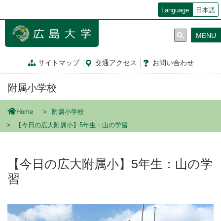
メ
Language
日本語
イ
ン
MENU
コ
ン
テ
サイトマップ
交通
アクセス
お問
い
合
わ
せ
ン
ツ
附属小学校
に
移
動
Home
附属小学校
【今日の広大附属小】5年生：山の学習
【今日の広大附属小】5年生：山の学
習