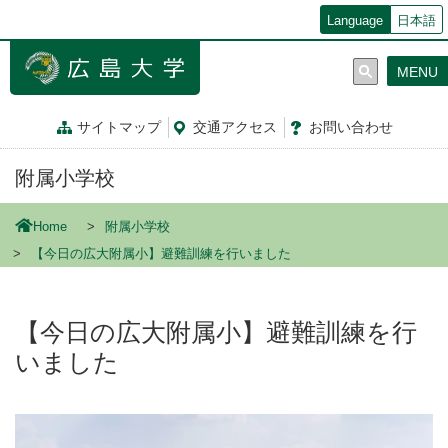
メ
Language
日本語
イ
ン
MENU
コ
ン
テ
サイトマップ
交通
アクセス
お問
い
合
わ
せ
ン
ツ
附属小学校
に
移
動
Home
附属小学校
【今日の広大附属小】避難訓練を行いました
【今日の広大附属小】避難訓練を行
いました